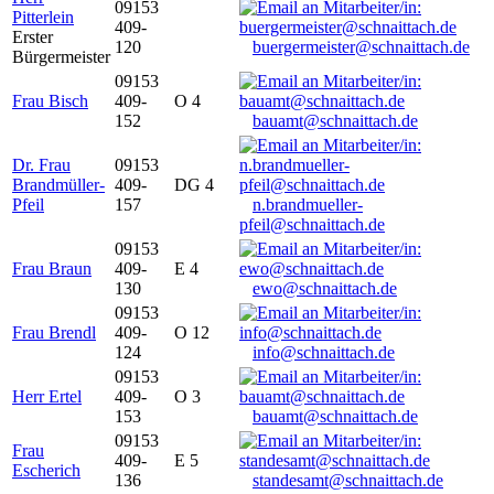
09153
Pitterlein
409-
Erster
120
buergermeister@schnaittach.de
Bürgermeister
09153
Frau Bisch
409-
O 4
152
bauamt@schnaittach.de
Dr. Frau
09153
Brandmüller-
409-
DG 4
Pfeil
157
n.brandmueller-
pfeil@schnaittach.de
09153
Frau Braun
409-
E 4
130
ewo@schnaittach.de
09153
Frau Brendl
409-
O 12
124
info@schnaittach.de
09153
Herr Ertel
409-
O 3
153
bauamt@schnaittach.de
09153
Frau
409-
E 5
Escherich
136
standesamt@schnaittach.de