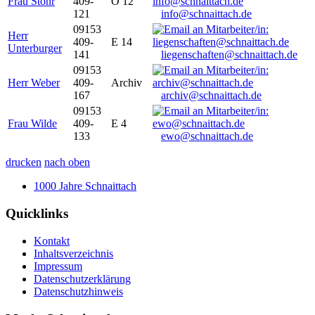
Frau Stöhr
409-
O 12
121
info@schnaittach.de
09153
Herr
409-
E 14
Unterburger
141
liegenschaften@schnaittach.de
09153
Herr Weber
409-
Archiv
167
archiv@schnaittach.de
09153
Frau Wilde
409-
E 4
133
ewo@schnaittach.de
drucken
nach oben
1000 Jahre Schnaittach
Quicklinks
Kontakt
Inhaltsverzeichnis
Impressum
Datenschutzerklärung
Datenschutzhinweis