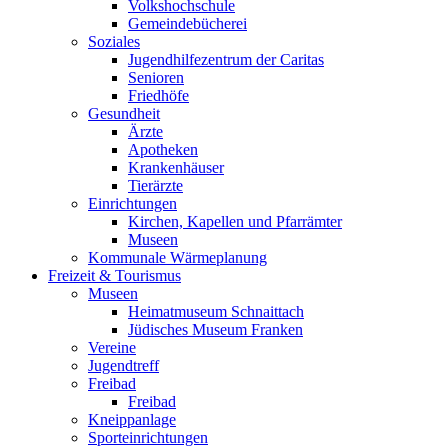
Volkshochschule
Gemeindebücherei
Soziales
Jugendhilfezentrum der Caritas
Senioren
Friedhöfe
Gesundheit
Ärzte
Apotheken
Krankenhäuser
Tierärzte
Einrichtungen
Kirchen, Kapellen und Pfarrämter
Museen
Kommunale Wärmeplanung
Freizeit & Tourismus
Museen
Heimatmuseum Schnaittach
Jüdisches Museum Franken
Vereine
Jugendtreff
Freibad
Freibad
Kneippanlage
Sporteinrichtungen