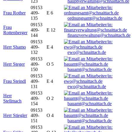
123
hauptverwaltung@schnaittach.de
09153
Frau Rother
409-
E 6
135
ordnungsamt@schnaittach.de
09153
Frau
409-
E 12
Rottenberger
144
finanzverwaltung@schnaittach.de
09153
Herr Shamo
409-
E 4
132
ewo@schnaittach.de
09153
Herr Steger
409-
O 5
150
bauamt@schnaittach.de
09153
Frau Steindl
409-
E 4
131
ewo@schnaittach.de
09153
Herr
409-
O 2
Stellmach
154
bauamt@schnaittach.de
09153
Herr Stiegler
409-
O 4
151
bauamt@schnaittach.de
09153