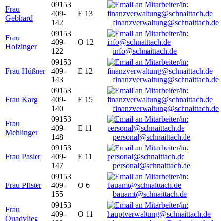
09153
Frau
409-
E 13
Gebhard
142
finanzverwaltung@schnaittach.de
09153
Frau
409-
O 12
Holzinger
122
info@schnaittach.de
09153
Frau Hüßner
409-
E 12
143
finanzverwaltung@schnaittach.de
09153
Frau Karg
409-
E 15
140
finanzverwaltung@schnaittach.de
09153
Frau
409-
E 11
Mehlinger
148
personal@schnaittach.de
09153
Frau Pasler
409-
E 11
147
personal@schnaittach.de
09153
Frau Pfister
409-
O 6
155
bauamt@schnaittach.de
09153
Frau
409-
O 11
Quadvlieg