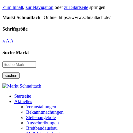
Zum Inhalt
,
zur Navigation
oder
zur Startseite
springen.
Markt Schnaittach
| Online: https://www.schnaittach.de/
Schriftgröße
A
A
A
Suche Markt
suchen
Startseite
Aktuelles
Veranstaltungen
Bekanntmachungen
Stellenangebote
Ausschreibungen
Breitbandausbau