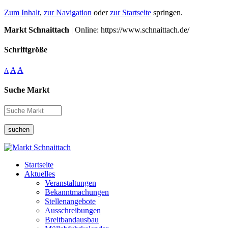
Zum Inhalt
,
zur Navigation
oder
zur Startseite
springen.
Markt Schnaittach
| Online: https://www.schnaittach.de/
Schriftgröße
A
A
A
Suche Markt
suchen
Startseite
Aktuelles
Veranstaltungen
Bekanntmachungen
Stellenangebote
Ausschreibungen
Breitbandausbau