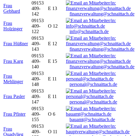
09153
Frau
409-
E 13
Gebhard
142
finanzverwaltung@schnaittach.de
09153
Frau
409-
O 12
Holzinger
122
info@schnaittach.de
09153
Frau Hüßner
409-
E 12
143
finanzverwaltung@schnaittach.de
09153
Frau Karg
409-
E 15
140
finanzverwaltung@schnaittach.de
09153
Frau
409-
E 11
Mehlinger
148
personal@schnaittach.de
09153
Frau Pasler
409-
E 11
147
personal@schnaittach.de
09153
Frau Pfister
409-
O 6
155
bauamt@schnaittach.de
09153
Frau
409-
O 11
Quadvlieg