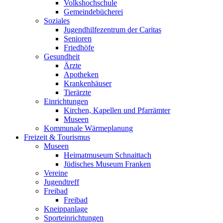
Volkshochschule
Gemeindebücherei
Soziales
Jugendhilfezentrum der Caritas
Senioren
Friedhöfe
Gesundheit
Ärzte
Apotheken
Krankenhäuser
Tierärzte
Einrichtungen
Kirchen, Kapellen und Pfarrämter
Museen
Kommunale Wärmeplanung
Freizeit & Tourismus
Museen
Heimatmuseum Schnaittach
Jüdisches Museum Franken
Vereine
Jugendtreff
Freibad
Freibad
Kneippanlage
Sporteinrichtungen