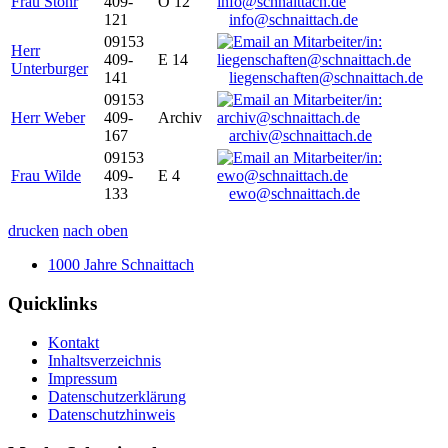
Frau Stöhr
409-
O 12
121
info@schnaittach.de
09153
Herr
409-
E 14
Unterburger
141
liegenschaften@schnaittach.de
09153
Herr Weber
409-
Archiv
167
archiv@schnaittach.de
09153
Frau Wilde
409-
E 4
133
ewo@schnaittach.de
drucken
nach oben
1000 Jahre Schnaittach
Quicklinks
Kontakt
Inhaltsverzeichnis
Impressum
Datenschutzerklärung
Datenschutzhinweis