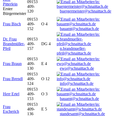
09153
Pitterlein
409-
Erster
120
buergermeister@schnaittach.de
Bürgermeister
09153
Frau Bisch
409-
O 4
152
bauamt@schnaittach.de
Dr. Frau
09153
Brandmüller-
409-
DG 4
Pfeil
157
n.brandmueller-
pfeil@schnaittach.de
09153
Frau Braun
409-
E 4
130
ewo@schnaittach.de
09153
Frau Brendl
409-
O 12
124
info@schnaittach.de
09153
Herr Ertel
409-
O 3
153
bauamt@schnaittach.de
09153
Frau
409-
E 5
Escherich
136
standesamt@schnaittach.de