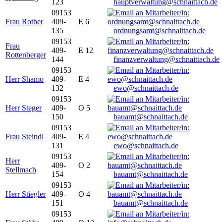
123
hauptverwaltung@schnaittach.de
09153
Frau Rother
409-
E 6
135
ordnungsamt@schnaittach.de
09153
Frau
409-
E 12
Rottenberger
144
finanzverwaltung@schnaittach.de
09153
Herr Shamo
409-
E 4
132
ewo@schnaittach.de
09153
Herr Steger
409-
O 5
150
bauamt@schnaittach.de
09153
Frau Steindl
409-
E 4
131
ewo@schnaittach.de
09153
Herr
409-
O 2
Stellmach
154
bauamt@schnaittach.de
09153
Herr Stiegler
409-
O 4
151
bauamt@schnaittach.de
09153