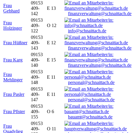
09153
Frau
409-
E 13
Gebhard
142
finanzverwaltung@schnaittach.de
09153
Frau
409-
O 12
Holzinger
122
info@schnaittach.de
09153
Frau Hüßner
409-
E 12
143
finanzverwaltung@schnaittach.de
09153
Frau Karg
409-
E 15
140
finanzverwaltung@schnaittach.de
09153
Frau
409-
E 11
Mehlinger
148
personal@schnaittach.de
09153
Frau Pasler
409-
E 11
147
personal@schnaittach.de
09153
Frau Pfister
409-
O 6
155
bauamt@schnaittach.de
09153
Frau
409-
O 11
Quadvlieg