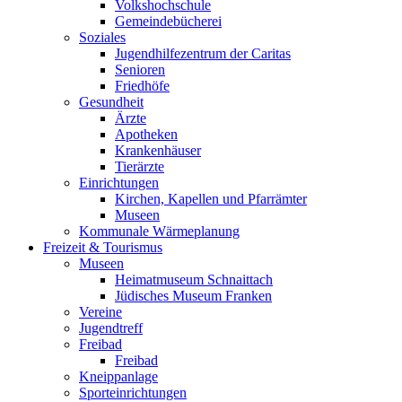
Volkshochschule
Gemeindebücherei
Soziales
Jugendhilfezentrum der Caritas
Senioren
Friedhöfe
Gesundheit
Ärzte
Apotheken
Krankenhäuser
Tierärzte
Einrichtungen
Kirchen, Kapellen und Pfarrämter
Museen
Kommunale Wärmeplanung
Freizeit & Tourismus
Museen
Heimatmuseum Schnaittach
Jüdisches Museum Franken
Vereine
Jugendtreff
Freibad
Freibad
Kneippanlage
Sporteinrichtungen