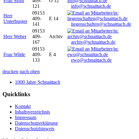
Frau Stöhr
409-
O 12
121
info@schnaittach.de
09153
Herr
409-
E 14
Unterburger
141
liegenschaften@schnaittach.de
09153
Herr Weber
409-
Archiv
167
archiv@schnaittach.de
09153
Frau Wilde
409-
E 4
133
ewo@schnaittach.de
drucken
nach oben
1000 Jahre Schnaittach
Quicklinks
Kontakt
Inhaltsverzeichnis
Impressum
Datenschutzerklärung
Datenschutzhinweis