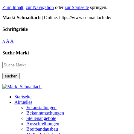
Zum Inhalt
,
zur Navigation
oder
zur Startseite
springen.
Markt Schnaittach
| Online: https://www.schnaittach.de/
Schriftgröße
A
A
A
Suche Markt
suchen
Startseite
Aktuelles
Veranstaltungen
Bekanntmachungen
Stellenangebote
Ausschreibungen
Breitbandausbau