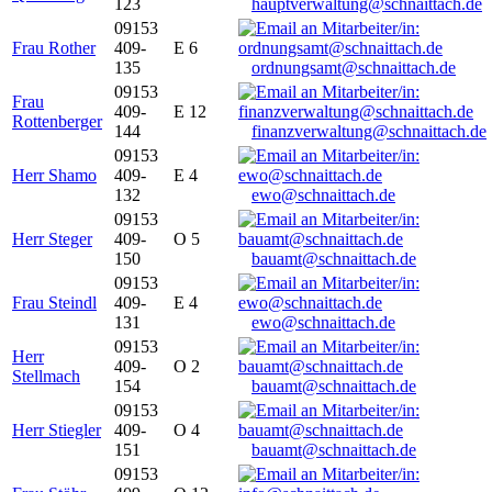
123
hauptverwaltung@schnaittach.de
09153
Frau Rother
409-
E 6
135
ordnungsamt@schnaittach.de
09153
Frau
409-
E 12
Rottenberger
144
finanzverwaltung@schnaittach.de
09153
Herr Shamo
409-
E 4
132
ewo@schnaittach.de
09153
Herr Steger
409-
O 5
150
bauamt@schnaittach.de
09153
Frau Steindl
409-
E 4
131
ewo@schnaittach.de
09153
Herr
409-
O 2
Stellmach
154
bauamt@schnaittach.de
09153
Herr Stiegler
409-
O 4
151
bauamt@schnaittach.de
09153