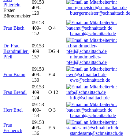
09153
Pitterlein
409-
Erster
120
buergermeister@schnaittach.de
Bürgermeister
09153
Frau Bisch
409-
O 4
152
bauamt@schnaittach.de
Dr. Frau
09153
Brandmüller-
409-
DG 4
Pfeil
157
n.brandmueller-
pfeil@schnaittach.de
09153
Frau Braun
409-
E 4
130
ewo@schnaittach.de
09153
Frau Brendl
409-
O 12
124
info@schnaittach.de
09153
Herr Ertel
409-
O 3
153
bauamt@schnaittach.de
09153
Frau
409-
E 5
Escherich
136
standesamt@schnaittach.de