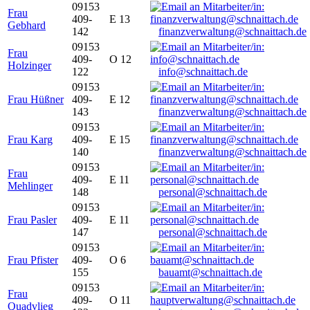
09153
Frau
409-
E 13
Gebhard
142
finanzverwaltung@schnaittach.de
09153
Frau
409-
O 12
Holzinger
122
info@schnaittach.de
09153
Frau Hüßner
409-
E 12
143
finanzverwaltung@schnaittach.de
09153
Frau Karg
409-
E 15
140
finanzverwaltung@schnaittach.de
09153
Frau
409-
E 11
Mehlinger
148
personal@schnaittach.de
09153
Frau Pasler
409-
E 11
147
personal@schnaittach.de
09153
Frau Pfister
409-
O 6
155
bauamt@schnaittach.de
09153
Frau
409-
O 11
Quadvlieg