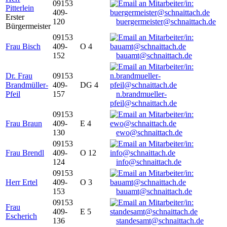
09153
Pitterlein
409-
Erster
120
buergermeister@schnaittach.de
Bürgermeister
09153
Frau Bisch
409-
O 4
152
bauamt@schnaittach.de
Dr. Frau
09153
Brandmüller-
409-
DG 4
Pfeil
157
n.brandmueller-
pfeil@schnaittach.de
09153
Frau Braun
409-
E 4
130
ewo@schnaittach.de
09153
Frau Brendl
409-
O 12
124
info@schnaittach.de
09153
Herr Ertel
409-
O 3
153
bauamt@schnaittach.de
09153
Frau
409-
E 5
Escherich
136
standesamt@schnaittach.de