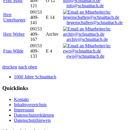
Frau Stöhr
409-
O 12
121
info@schnaittach.de
09153
Herr
409-
E 14
Unterburger
141
liegenschaften@schnaittach.de
09153
Herr Weber
409-
Archiv
167
archiv@schnaittach.de
09153
Frau Wilde
409-
E 4
133
ewo@schnaittach.de
drucken
nach oben
1000 Jahre Schnaittach
Quicklinks
Kontakt
Inhaltsverzeichnis
Impressum
Datenschutzerklärung
Datenschutzhinweis