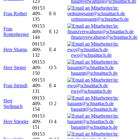
123
hauptverwaltung@schnaittach.de
09153
Frau Rother
409-
E 6
135
ordnungsamt@schnaittach.de
09153
Frau
409-
E 12
Rottenberger
144
finanzverwaltung@schnaittach.de
09153
Herr Shamo
409-
E 4
132
ewo@schnaittach.de
09153
Herr Steger
409-
O 5
150
bauamt@schnaittach.de
09153
Frau Steindl
409-
E 4
131
ewo@schnaittach.de
09153
Herr
409-
O 2
Stellmach
154
bauamt@schnaittach.de
09153
Herr Stiegler
409-
O 4
151
bauamt@schnaittach.de
09153