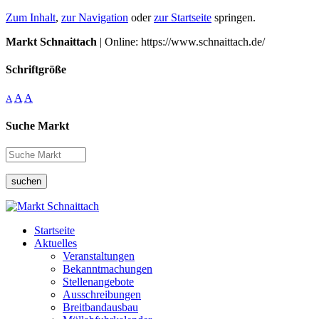
Zum Inhalt
,
zur Navigation
oder
zur Startseite
springen.
Markt Schnaittach
| Online: https://www.schnaittach.de/
Schriftgröße
A
A
A
Suche Markt
suchen
Startseite
Aktuelles
Veranstaltungen
Bekanntmachungen
Stellenangebote
Ausschreibungen
Breitbandausbau