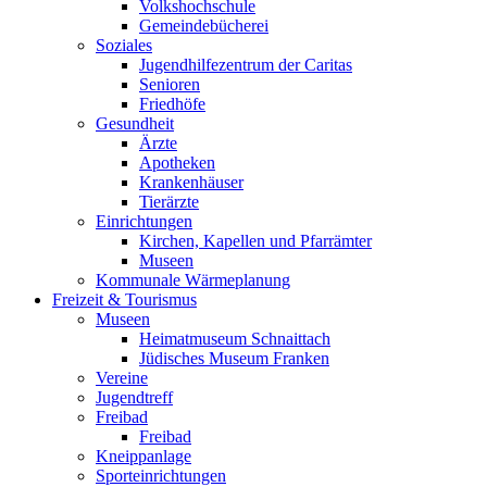
Volkshochschule
Gemeindebücherei
Soziales
Jugendhilfezentrum der Caritas
Senioren
Friedhöfe
Gesundheit
Ärzte
Apotheken
Krankenhäuser
Tierärzte
Einrichtungen
Kirchen, Kapellen und Pfarrämter
Museen
Kommunale Wärmeplanung
Freizeit & Tourismus
Museen
Heimatmuseum Schnaittach
Jüdisches Museum Franken
Vereine
Jugendtreff
Freibad
Freibad
Kneippanlage
Sporteinrichtungen