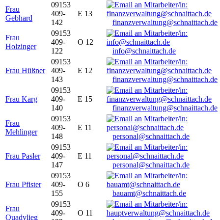
09153
Frau
409-
E 13
Gebhard
142
finanzverwaltung@schnaittach.de
09153
Frau
409-
O 12
Holzinger
122
info@schnaittach.de
09153
Frau Hüßner
409-
E 12
143
finanzverwaltung@schnaittach.de
09153
Frau Karg
409-
E 15
140
finanzverwaltung@schnaittach.de
09153
Frau
409-
E 11
Mehlinger
148
personal@schnaittach.de
09153
Frau Pasler
409-
E 11
147
personal@schnaittach.de
09153
Frau Pfister
409-
O 6
155
bauamt@schnaittach.de
09153
Frau
409-
O 11
Quadvlieg