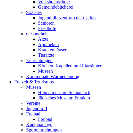
Volkshochschule
Gemeindebücherei
Soziales
Jugendhilfezentrum der Caritas
Senioren
Friedhöfe
Gesundheit
Ärzte
Apotheken
Krankenhäuser
Tierärzte
Einrichtungen
Kirchen, Kapellen und Pfarrämter
Museen
Kommunale Wärmeplanung
Freizeit & Tourismus
Museen
Heimatmuseum Schnaittach
Jüdisches Museum Franken
Vereine
Jugendtreff
Freibad
Freibad
Kneippanlage
Sporteinrichtungen