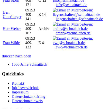
Frau Stöhr
409-
O 12
121
info@schnaittach.de
09153
Herr
409-
E 14
Unterburger
141
liegenschaften@schnaittach.de
09153
Herr Weber
409-
Archiv
167
archiv@schnaittach.de
09153
Frau Wilde
409-
E 4
133
ewo@schnaittach.de
drucken
nach oben
1000 Jahre Schnaittach
Quicklinks
Kontakt
Inhaltsverzeichnis
Impressum
Datenschutzerklärung
Datenschutzhinweis