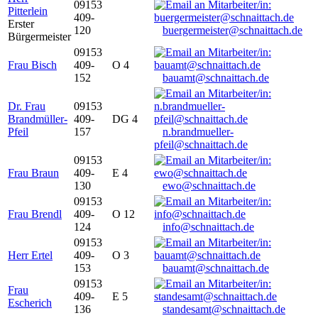
09153
Pitterlein
409-
Erster
120
buergermeister@schnaittach.de
Bürgermeister
09153
Frau Bisch
409-
O 4
152
bauamt@schnaittach.de
Dr. Frau
09153
Brandmüller-
409-
DG 4
Pfeil
157
n.brandmueller-
pfeil@schnaittach.de
09153
Frau Braun
409-
E 4
130
ewo@schnaittach.de
09153
Frau Brendl
409-
O 12
124
info@schnaittach.de
09153
Herr Ertel
409-
O 3
153
bauamt@schnaittach.de
09153
Frau
409-
E 5
Escherich
136
standesamt@schnaittach.de