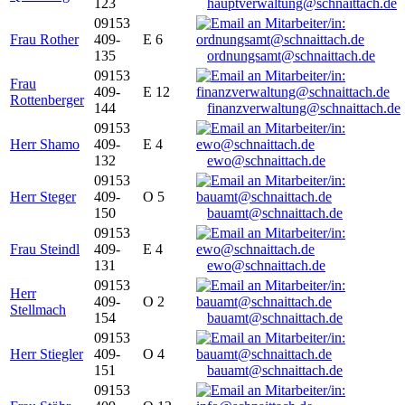
123
hauptverwaltung@schnaittach.de
09153
Frau Rother
409-
E 6
135
ordnungsamt@schnaittach.de
09153
Frau
409-
E 12
Rottenberger
144
finanzverwaltung@schnaittach.de
09153
Herr Shamo
409-
E 4
132
ewo@schnaittach.de
09153
Herr Steger
409-
O 5
150
bauamt@schnaittach.de
09153
Frau Steindl
409-
E 4
131
ewo@schnaittach.de
09153
Herr
409-
O 2
Stellmach
154
bauamt@schnaittach.de
09153
Herr Stiegler
409-
O 4
151
bauamt@schnaittach.de
09153