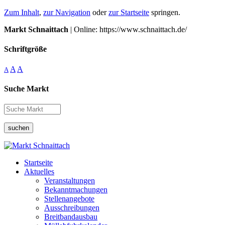
Zum Inhalt
,
zur Navigation
oder
zur Startseite
springen.
Markt Schnaittach
| Online: https://www.schnaittach.de/
Schriftgröße
A
A
A
Suche Markt
suchen
Startseite
Aktuelles
Veranstaltungen
Bekanntmachungen
Stellenangebote
Ausschreibungen
Breitbandausbau