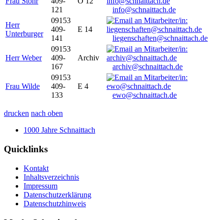
Frau Stöhr
409-
O 12
121
info@schnaittach.de
09153
Herr
409-
E 14
Unterburger
141
liegenschaften@schnaittach.de
09153
Herr Weber
409-
Archiv
167
archiv@schnaittach.de
09153
Frau Wilde
409-
E 4
133
ewo@schnaittach.de
drucken
nach oben
1000 Jahre Schnaittach
Quicklinks
Kontakt
Inhaltsverzeichnis
Impressum
Datenschutzerklärung
Datenschutzhinweis