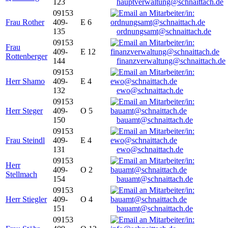
123
hauptverwaltung@schnaittach.de
09153
Frau Rother
409-
E 6
135
ordnungsamt@schnaittach.de
09153
Frau
409-
E 12
Rottenberger
144
finanzverwaltung@schnaittach.de
09153
Herr Shamo
409-
E 4
132
ewo@schnaittach.de
09153
Herr Steger
409-
O 5
150
bauamt@schnaittach.de
09153
Frau Steindl
409-
E 4
131
ewo@schnaittach.de
09153
Herr
409-
O 2
Stellmach
154
bauamt@schnaittach.de
09153
Herr Stiegler
409-
O 4
151
bauamt@schnaittach.de
09153