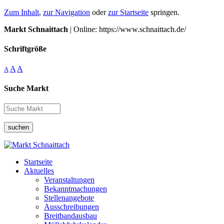
Zum Inhalt
,
zur Navigation
oder
zur Startseite
springen.
Markt Schnaittach
| Online: https://www.schnaittach.de/
Schriftgröße
A
A
A
Suche Markt
suchen
Startseite
Aktuelles
Veranstaltungen
Bekanntmachungen
Stellenangebote
Ausschreibungen
Breitbandausbau