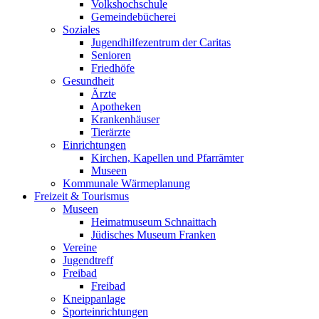
Volkshochschule
Gemeindebücherei
Soziales
Jugendhilfezentrum der Caritas
Senioren
Friedhöfe
Gesundheit
Ärzte
Apotheken
Krankenhäuser
Tierärzte
Einrichtungen
Kirchen, Kapellen und Pfarrämter
Museen
Kommunale Wärmeplanung
Freizeit & Tourismus
Museen
Heimatmuseum Schnaittach
Jüdisches Museum Franken
Vereine
Jugendtreff
Freibad
Freibad
Kneippanlage
Sporteinrichtungen