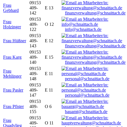
09153
Frau
409-
E 13
Gebhard
142
finanzverwaltung@schnaittach.de
09153
Frau
409-
O 12
Holzinger
122
info@schnaittach.de
09153
Frau Hüßner
409-
E 12
143
finanzverwaltung@schnaittach.de
09153
Frau Karg
409-
E 15
140
finanzverwaltung@schnaittach.de
09153
Frau
409-
E 11
Mehlinger
148
personal@schnaittach.de
09153
Frau Pasler
409-
E 11
147
personal@schnaittach.de
09153
Frau Pfister
409-
O 6
155
bauamt@schnaittach.de
09153
Frau
409-
O 11
Quadvlieg