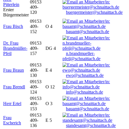
09153
Pitterlein
409-
Erster
120
buergermeister@schnaittach.de
Bürgermeister
09153
Frau Bisch
409-
O 4
152
bauamt@schnaittach.de
Dr. Frau
09153
Brandmüller-
409-
DG 4
Pfeil
157
n.brandmueller-
pfeil@schnaittach.de
09153
Frau Braun
409-
E 4
130
ewo@schnaittach.de
09153
Frau Brendl
409-
O 12
124
info@schnaittach.de
09153
Herr Ertel
409-
O 3
153
bauamt@schnaittach.de
09153
Frau
409-
E 5
Escherich
136
standesamt@schnaittach.de