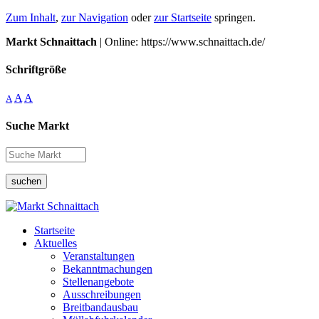
Zum Inhalt
,
zur Navigation
oder
zur Startseite
springen.
Markt Schnaittach
| Online: https://www.schnaittach.de/
Schriftgröße
A
A
A
Suche Markt
suchen
Startseite
Aktuelles
Veranstaltungen
Bekanntmachungen
Stellenangebote
Ausschreibungen
Breitbandausbau