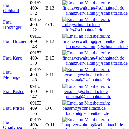
09153
Frau
409-
E 13
Gebhard
142
finanzverwaltung@schnaittach.de
09153
Frau
409-
O 12
Holzinger
122
info@schnaittach.de
09153
Frau Hüßner
409-
E 12
143
finanzverwaltung@schnaittach.de
09153
Frau Karg
409-
E 15
140
finanzverwaltung@schnaittach.de
09153
Frau
409-
E 11
Mehlinger
148
personal@schnaittach.de
09153
Frau Pasler
409-
E 11
147
personal@schnaittach.de
09153
Frau Pfister
409-
O 6
155
bauamt@schnaittach.de
09153
Frau
409-
O 11
Quadvlieg