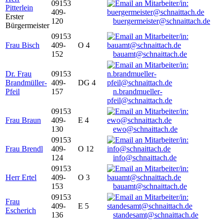
09153
Pitterlein
409-
Erster
120
buergermeister@schnaittach.de
Bürgermeister
09153
Frau Bisch
409-
O 4
152
bauamt@schnaittach.de
Dr. Frau
09153
Brandmüller-
409-
DG 4
Pfeil
157
n.brandmueller-
pfeil@schnaittach.de
09153
Frau Braun
409-
E 4
130
ewo@schnaittach.de
09153
Frau Brendl
409-
O 12
124
info@schnaittach.de
09153
Herr Ertel
409-
O 3
153
bauamt@schnaittach.de
09153
Frau
409-
E 5
Escherich
136
standesamt@schnaittach.de