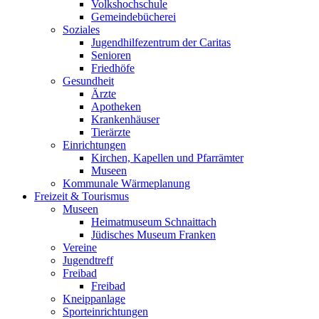
Volkshochschule
Gemeindebücherei
Soziales
Jugendhilfezentrum der Caritas
Senioren
Friedhöfe
Gesundheit
Ärzte
Apotheken
Krankenhäuser
Tierärzte
Einrichtungen
Kirchen, Kapellen und Pfarrämter
Museen
Kommunale Wärmeplanung
Freizeit & Tourismus
Museen
Heimatmuseum Schnaittach
Jüdisches Museum Franken
Vereine
Jugendtreff
Freibad
Freibad
Kneippanlage
Sporteinrichtungen