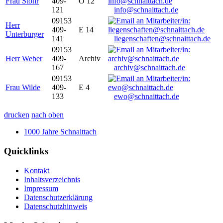
Frau Stöhr
409-
O 12
121
info@schnaittach.de
09153
Herr
409-
E 14
Unterburger
141
liegenschaften@schnaittach.de
09153
Herr Weber
409-
Archiv
167
archiv@schnaittach.de
09153
Frau Wilde
409-
E 4
133
ewo@schnaittach.de
drucken
nach oben
1000 Jahre Schnaittach
Quicklinks
Kontakt
Inhaltsverzeichnis
Impressum
Datenschutzerklärung
Datenschutzhinweis