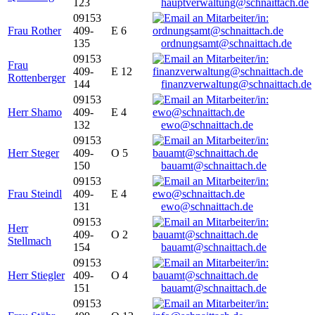
123
hauptverwaltung@schnaittach.de
09153
Frau Rother
409-
E 6
135
ordnungsamt@schnaittach.de
09153
Frau
409-
E 12
Rottenberger
144
finanzverwaltung@schnaittach.de
09153
Herr Shamo
409-
E 4
132
ewo@schnaittach.de
09153
Herr Steger
409-
O 5
150
bauamt@schnaittach.de
09153
Frau Steindl
409-
E 4
131
ewo@schnaittach.de
09153
Herr
409-
O 2
Stellmach
154
bauamt@schnaittach.de
09153
Herr Stiegler
409-
O 4
151
bauamt@schnaittach.de
09153