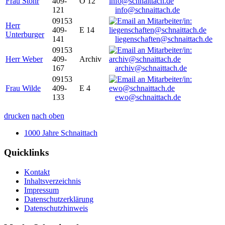
Frau Stöhr
409-
O 12
121
info@schnaittach.de
09153
Herr
409-
E 14
Unterburger
141
liegenschaften@schnaittach.de
09153
Herr Weber
409-
Archiv
167
archiv@schnaittach.de
09153
Frau Wilde
409-
E 4
133
ewo@schnaittach.de
drucken
nach oben
1000 Jahre Schnaittach
Quicklinks
Kontakt
Inhaltsverzeichnis
Impressum
Datenschutzerklärung
Datenschutzhinweis