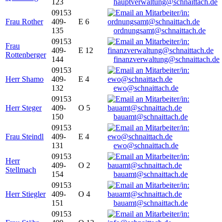
123
hauptverwaltung@schnaittach.de
09153
Frau Rother
409-
E 6
135
ordnungsamt@schnaittach.de
09153
Frau
409-
E 12
Rottenberger
144
finanzverwaltung@schnaittach.de
09153
Herr Shamo
409-
E 4
132
ewo@schnaittach.de
09153
Herr Steger
409-
O 5
150
bauamt@schnaittach.de
09153
Frau Steindl
409-
E 4
131
ewo@schnaittach.de
09153
Herr
409-
O 2
Stellmach
154
bauamt@schnaittach.de
09153
Herr Stiegler
409-
O 4
151
bauamt@schnaittach.de
09153