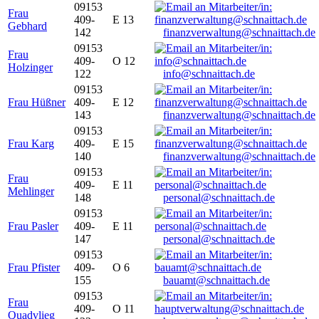
09153
Frau
409-
E 13
Gebhard
142
finanzverwaltung@schnaittach.de
09153
Frau
409-
O 12
Holzinger
122
info@schnaittach.de
09153
Frau Hüßner
409-
E 12
143
finanzverwaltung@schnaittach.de
09153
Frau Karg
409-
E 15
140
finanzverwaltung@schnaittach.de
09153
Frau
409-
E 11
Mehlinger
148
personal@schnaittach.de
09153
Frau Pasler
409-
E 11
147
personal@schnaittach.de
09153
Frau Pfister
409-
O 6
155
bauamt@schnaittach.de
09153
Frau
409-
O 11
Quadvlieg