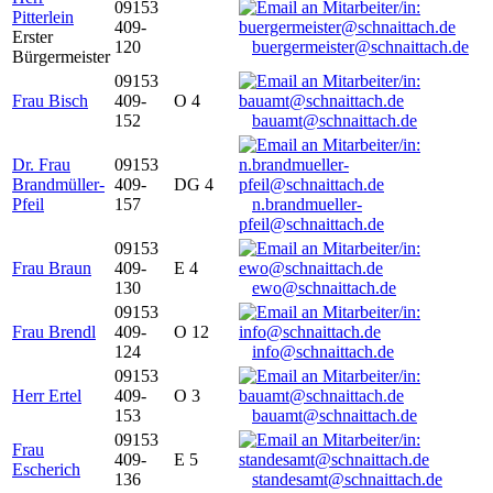
09153
Pitterlein
409-
Erster
120
buergermeister@schnaittach.de
Bürgermeister
09153
Frau Bisch
409-
O 4
152
bauamt@schnaittach.de
Dr. Frau
09153
Brandmüller-
409-
DG 4
Pfeil
157
n.brandmueller-
pfeil@schnaittach.de
09153
Frau Braun
409-
E 4
130
ewo@schnaittach.de
09153
Frau Brendl
409-
O 12
124
info@schnaittach.de
09153
Herr Ertel
409-
O 3
153
bauamt@schnaittach.de
09153
Frau
409-
E 5
Escherich
136
standesamt@schnaittach.de