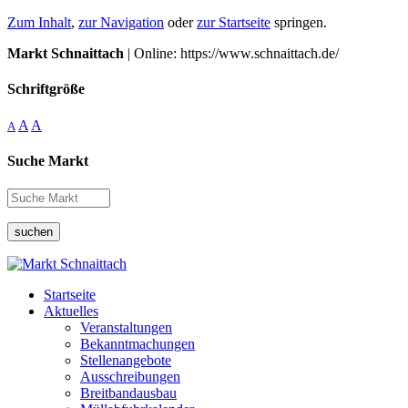
Zum Inhalt
,
zur Navigation
oder
zur Startseite
springen.
Markt Schnaittach
| Online: https://www.schnaittach.de/
Schriftgröße
A
A
A
Suche Markt
suchen
Startseite
Aktuelles
Veranstaltungen
Bekanntmachungen
Stellenangebote
Ausschreibungen
Breitbandausbau