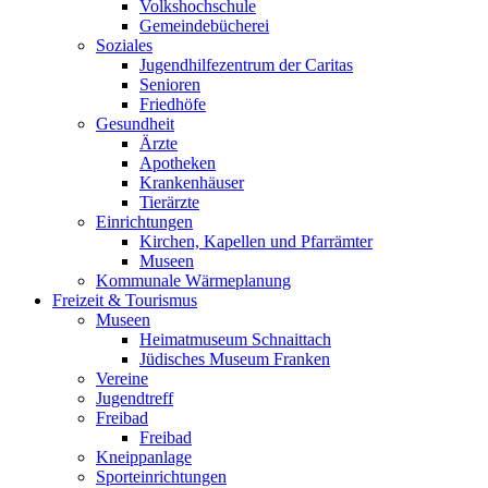
Volkshochschule
Gemeindebücherei
Soziales
Jugendhilfezentrum der Caritas
Senioren
Friedhöfe
Gesundheit
Ärzte
Apotheken
Krankenhäuser
Tierärzte
Einrichtungen
Kirchen, Kapellen und Pfarrämter
Museen
Kommunale Wärmeplanung
Freizeit & Tourismus
Museen
Heimatmuseum Schnaittach
Jüdisches Museum Franken
Vereine
Jugendtreff
Freibad
Freibad
Kneippanlage
Sporteinrichtungen