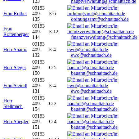
123
hauptverwaltung@schnaittach.de
09153
Frau Rother
409-
E 6
135
ordnungsamt@schnaittach.de
09153
Frau
409-
E 12
Rottenberger
144
finanzverwaltung@schnaittach.de
09153
Herr Shamo
409-
E 4
132
ewo@schnaittach.de
09153
Herr Steger
409-
O 5
150
bauamt@schnaittach.de
09153
Frau Steindl
409-
E 4
131
ewo@schnaittach.de
09153
Herr
409-
O 2
Stellmach
154
bauamt@schnaittach.de
09153
Herr Stiegler
409-
O 4
151
bauamt@schnaittach.de
09153