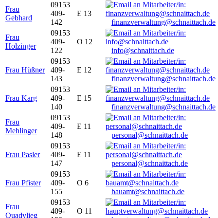
09153
Frau
409-
E 13
Gebhard
142
finanzverwaltung@schnaittach.de
09153
Frau
409-
O 12
Holzinger
122
info@schnaittach.de
09153
Frau Hüßner
409-
E 12
143
finanzverwaltung@schnaittach.de
09153
Frau Karg
409-
E 15
140
finanzverwaltung@schnaittach.de
09153
Frau
409-
E 11
Mehlinger
148
personal@schnaittach.de
09153
Frau Pasler
409-
E 11
147
personal@schnaittach.de
09153
Frau Pfister
409-
O 6
155
bauamt@schnaittach.de
09153
Frau
409-
O 11
Quadvlieg