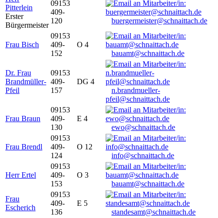
09153
Pitterlein
409-
Erster
120
buergermeister@schnaittach.de
Bürgermeister
09153
Frau Bisch
409-
O 4
152
bauamt@schnaittach.de
Dr. Frau
09153
Brandmüller-
409-
DG 4
Pfeil
157
n.brandmueller-
pfeil@schnaittach.de
09153
Frau Braun
409-
E 4
130
ewo@schnaittach.de
09153
Frau Brendl
409-
O 12
124
info@schnaittach.de
09153
Herr Ertel
409-
O 3
153
bauamt@schnaittach.de
09153
Frau
409-
E 5
Escherich
136
standesamt@schnaittach.de