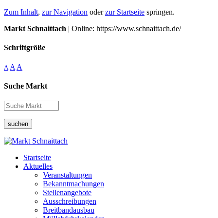
Zum Inhalt
,
zur Navigation
oder
zur Startseite
springen.
Markt Schnaittach
| Online: https://www.schnaittach.de/
Schriftgröße
A
A
A
Suche Markt
suchen
Startseite
Aktuelles
Veranstaltungen
Bekanntmachungen
Stellenangebote
Ausschreibungen
Breitbandausbau