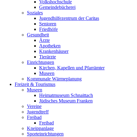
Volkshochschule
Gemeindebücherei
Soziales
Jugendhilfezentrum der Caritas
Senioren
Friedhöfe
Gesundheit
Ärzte
Apotheken
Krankenhäuser
Tierärzte
Einrichtungen
Kirchen, Kapellen und Pfarrämter
Museen
Kommunale Wärmeplanung
Freizeit & Tourismus
Museen
Heimatmuseum Schnaittach
Jüdisches Museum Franken
Vereine
Jugendtreff
Freibad
Freibad
Kneippanlage
Sporteinrichtungen