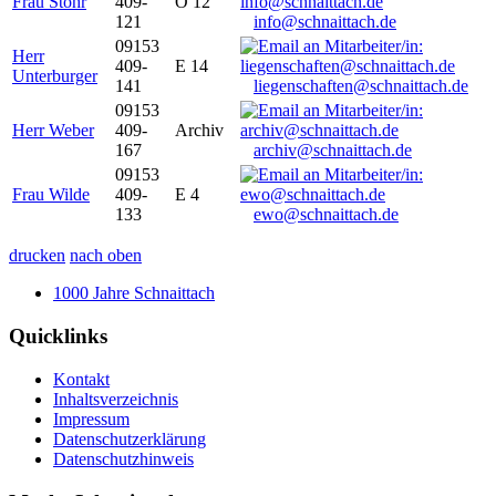
Frau Stöhr
409-
O 12
121
info@schnaittach.de
09153
Herr
409-
E 14
Unterburger
141
liegenschaften@schnaittach.de
09153
Herr Weber
409-
Archiv
167
archiv@schnaittach.de
09153
Frau Wilde
409-
E 4
133
ewo@schnaittach.de
drucken
nach oben
1000 Jahre Schnaittach
Quicklinks
Kontakt
Inhaltsverzeichnis
Impressum
Datenschutzerklärung
Datenschutzhinweis