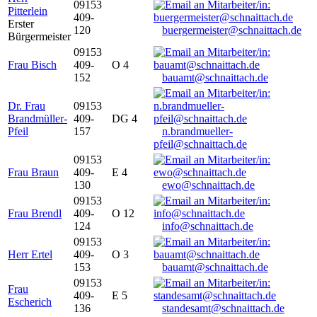
09153
Pitterlein
409-
Erster
120
buergermeister@schnaittach.de
Bürgermeister
09153
Frau Bisch
409-
O 4
152
bauamt@schnaittach.de
Dr. Frau
09153
Brandmüller-
409-
DG 4
Pfeil
157
n.brandmueller-
pfeil@schnaittach.de
09153
Frau Braun
409-
E 4
130
ewo@schnaittach.de
09153
Frau Brendl
409-
O 12
124
info@schnaittach.de
09153
Herr Ertel
409-
O 3
153
bauamt@schnaittach.de
09153
Frau
409-
E 5
Escherich
136
standesamt@schnaittach.de