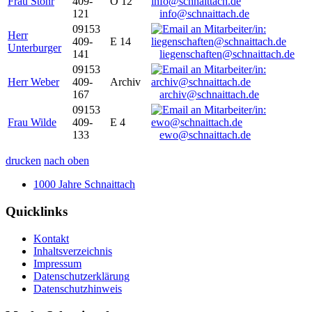
Frau Stöhr
409-
O 12
121
info@schnaittach.de
09153
Herr
409-
E 14
Unterburger
141
liegenschaften@schnaittach.de
09153
Herr Weber
409-
Archiv
167
archiv@schnaittach.de
09153
Frau Wilde
409-
E 4
133
ewo@schnaittach.de
drucken
nach oben
1000 Jahre Schnaittach
Quicklinks
Kontakt
Inhaltsverzeichnis
Impressum
Datenschutzerklärung
Datenschutzhinweis