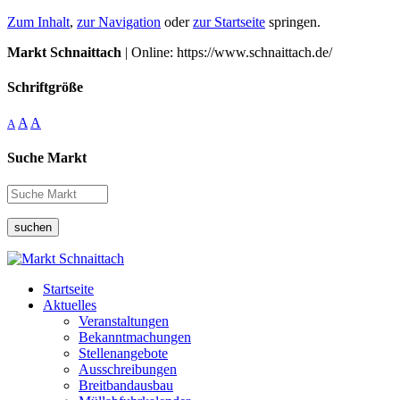
Zum Inhalt
,
zur Navigation
oder
zur Startseite
springen.
Markt Schnaittach
| Online: https://www.schnaittach.de/
Schriftgröße
A
A
A
Suche Markt
suchen
Startseite
Aktuelles
Veranstaltungen
Bekanntmachungen
Stellenangebote
Ausschreibungen
Breitbandausbau