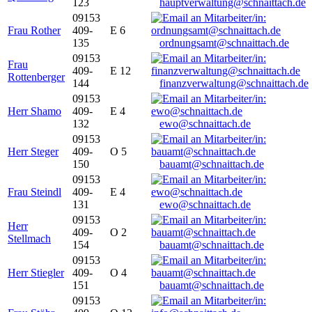
123
hauptverwaltung@schnaittach.de
09153
Frau Rother
409-
E 6
135
ordnungsamt@schnaittach.de
09153
Frau
409-
E 12
Rottenberger
144
finanzverwaltung@schnaittach.de
09153
Herr Shamo
409-
E 4
132
ewo@schnaittach.de
09153
Herr Steger
409-
O 5
150
bauamt@schnaittach.de
09153
Frau Steindl
409-
E 4
131
ewo@schnaittach.de
09153
Herr
409-
O 2
Stellmach
154
bauamt@schnaittach.de
09153
Herr Stiegler
409-
O 4
151
bauamt@schnaittach.de
09153