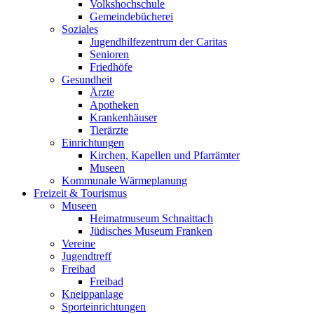
Volkshochschule
Gemeindebücherei
Soziales
Jugendhilfezentrum der Caritas
Senioren
Friedhöfe
Gesundheit
Ärzte
Apotheken
Krankenhäuser
Tierärzte
Einrichtungen
Kirchen, Kapellen und Pfarrämter
Museen
Kommunale Wärmeplanung
Freizeit & Tourismus
Museen
Heimatmuseum Schnaittach
Jüdisches Museum Franken
Vereine
Jugendtreff
Freibad
Freibad
Kneippanlage
Sporteinrichtungen