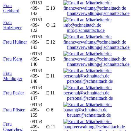
09153
Frau
409-
E 13
Gebhard
142
finanzverwaltung@schnaittach.de
09153
Frau
409-
O 12
Holzinger
122
info@schnaittach.de
09153
Frau Hüßner
409-
E 12
143
finanzverwaltung@schnaittach.de
09153
Frau Karg
409-
E 15
140
finanzverwaltung@schnaittach.de
09153
Frau
409-
E 11
Mehlinger
148
personal@schnaittach.de
09153
Frau Pasler
409-
E 11
147
personal@schnaittach.de
09153
Frau Pfister
409-
O 6
155
bauamt@schnaittach.de
09153
Frau
409-
O 11
Quadvlieg