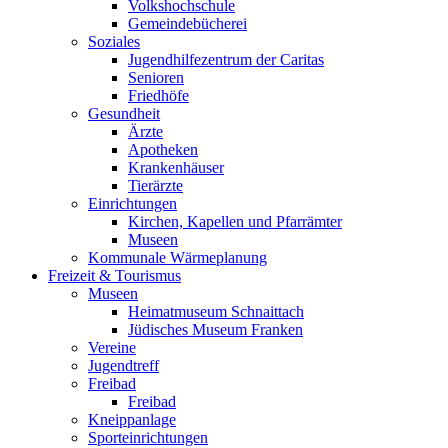
Volkshochschule
Gemeindebücherei
Soziales
Jugendhilfezentrum der Caritas
Senioren
Friedhöfe
Gesundheit
Ärzte
Apotheken
Krankenhäuser
Tierärzte
Einrichtungen
Kirchen, Kapellen und Pfarrämter
Museen
Kommunale Wärmeplanung
Freizeit & Tourismus
Museen
Heimatmuseum Schnaittach
Jüdisches Museum Franken
Vereine
Jugendtreff
Freibad
Freibad
Kneippanlage
Sporteinrichtungen