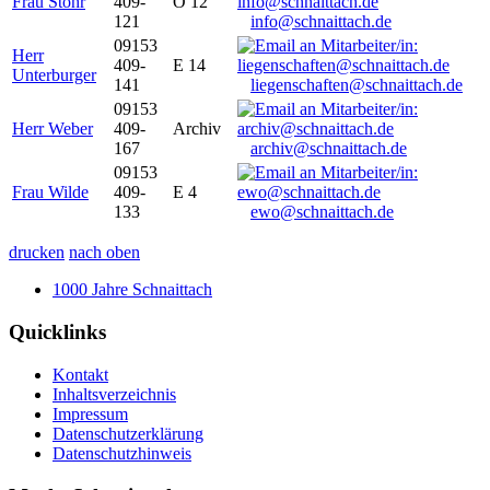
Frau Stöhr
409-
O 12
121
info@schnaittach.de
09153
Herr
409-
E 14
Unterburger
141
liegenschaften@schnaittach.de
09153
Herr Weber
409-
Archiv
167
archiv@schnaittach.de
09153
Frau Wilde
409-
E 4
133
ewo@schnaittach.de
drucken
nach oben
1000 Jahre Schnaittach
Quicklinks
Kontakt
Inhaltsverzeichnis
Impressum
Datenschutzerklärung
Datenschutzhinweis