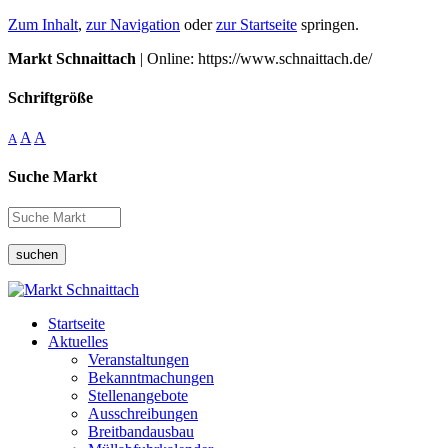
Zum Inhalt
,
zur Navigation
oder
zur Startseite
springen.
Markt Schnaittach
| Online: https://www.schnaittach.de/
Schriftgröße
A
A
A
Suche Markt
suchen
Startseite
Aktuelles
Veranstaltungen
Bekanntmachungen
Stellenangebote
Ausschreibungen
Breitbandausbau