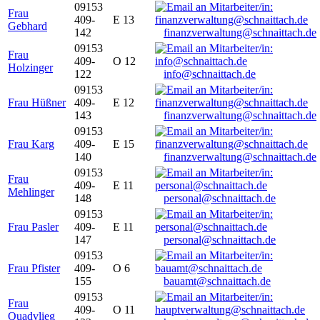
09153
Frau
409-
E 13
Gebhard
142
finanzverwaltung@schnaittach.de
09153
Frau
409-
O 12
Holzinger
122
info@schnaittach.de
09153
Frau Hüßner
409-
E 12
143
finanzverwaltung@schnaittach.de
09153
Frau Karg
409-
E 15
140
finanzverwaltung@schnaittach.de
09153
Frau
409-
E 11
Mehlinger
148
personal@schnaittach.de
09153
Frau Pasler
409-
E 11
147
personal@schnaittach.de
09153
Frau Pfister
409-
O 6
155
bauamt@schnaittach.de
09153
Frau
409-
O 11
Quadvlieg