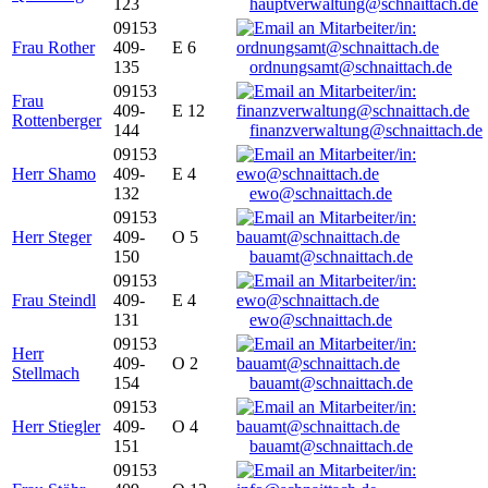
123
hauptverwaltung@schnaittach.de
09153
Frau Rother
409-
E 6
135
ordnungsamt@schnaittach.de
09153
Frau
409-
E 12
Rottenberger
144
finanzverwaltung@schnaittach.de
09153
Herr Shamo
409-
E 4
132
ewo@schnaittach.de
09153
Herr Steger
409-
O 5
150
bauamt@schnaittach.de
09153
Frau Steindl
409-
E 4
131
ewo@schnaittach.de
09153
Herr
409-
O 2
Stellmach
154
bauamt@schnaittach.de
09153
Herr Stiegler
409-
O 4
151
bauamt@schnaittach.de
09153