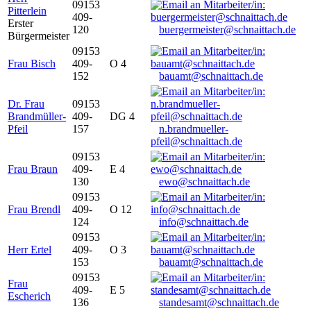
09153
Pitterlein
409-
Erster
120
buergermeister@schnaittach.de
Bürgermeister
09153
Frau Bisch
409-
O 4
152
bauamt@schnaittach.de
Dr. Frau
09153
Brandmüller-
409-
DG 4
Pfeil
157
n.brandmueller-
pfeil@schnaittach.de
09153
Frau Braun
409-
E 4
130
ewo@schnaittach.de
09153
Frau Brendl
409-
O 12
124
info@schnaittach.de
09153
Herr Ertel
409-
O 3
153
bauamt@schnaittach.de
09153
Frau
409-
E 5
Escherich
136
standesamt@schnaittach.de