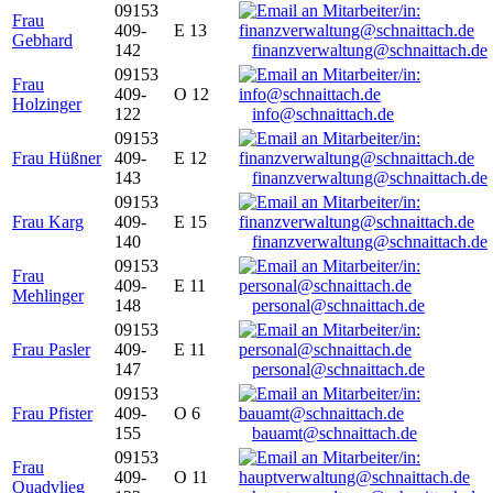
09153
Frau
409-
E 13
Gebhard
142
finanzverwaltung@schnaittach.de
09153
Frau
409-
O 12
Holzinger
122
info@schnaittach.de
09153
Frau Hüßner
409-
E 12
143
finanzverwaltung@schnaittach.de
09153
Frau Karg
409-
E 15
140
finanzverwaltung@schnaittach.de
09153
Frau
409-
E 11
Mehlinger
148
personal@schnaittach.de
09153
Frau Pasler
409-
E 11
147
personal@schnaittach.de
09153
Frau Pfister
409-
O 6
155
bauamt@schnaittach.de
09153
Frau
409-
O 11
Quadvlieg