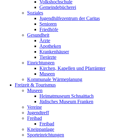
Volkshochschule
Gemeindebücherei
Soziales
Jugendhilfezentrum der Caritas
Senioren
Friedhöfe
Gesundheit
Ärzte
Apotheken
Krankenhäuser
Tierärzte
Einrichtungen
Kirchen, Kapellen und Pfarrämter
Museen
Kommunale Wärmeplanung
Freizeit & Tourismus
Museen
Heimatmuseum Schnaittach
Jüdisches Museum Franken
Vereine
Jugendtreff
Freibad
Freibad
Kneippanlage
Sporteinrichtungen