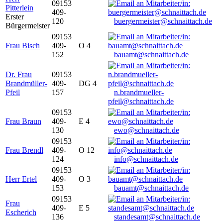
09153
Pitterlein
409-
Erster
120
buergermeister@schnaittach.de
Bürgermeister
09153
Frau Bisch
409-
O 4
152
bauamt@schnaittach.de
Dr. Frau
09153
Brandmüller-
409-
DG 4
Pfeil
157
n.brandmueller-
pfeil@schnaittach.de
09153
Frau Braun
409-
E 4
130
ewo@schnaittach.de
09153
Frau Brendl
409-
O 12
124
info@schnaittach.de
09153
Herr Ertel
409-
O 3
153
bauamt@schnaittach.de
09153
Frau
409-
E 5
Escherich
136
standesamt@schnaittach.de