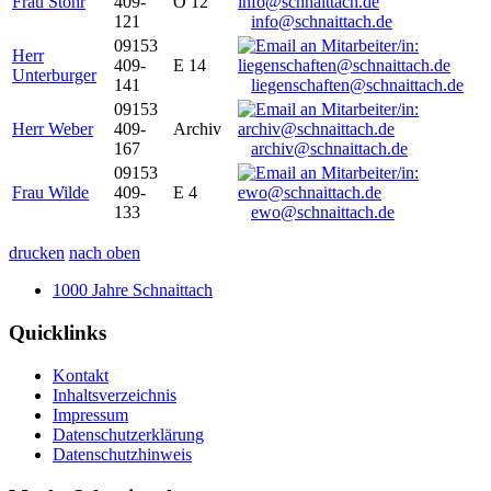
Frau Stöhr
409-
O 12
121
info@schnaittach.de
09153
Herr
409-
E 14
Unterburger
141
liegenschaften@schnaittach.de
09153
Herr Weber
409-
Archiv
167
archiv@schnaittach.de
09153
Frau Wilde
409-
E 4
133
ewo@schnaittach.de
drucken
nach oben
1000 Jahre Schnaittach
Quicklinks
Kontakt
Inhaltsverzeichnis
Impressum
Datenschutzerklärung
Datenschutzhinweis