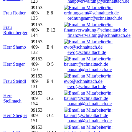
123
hauptverwaltung@schnaittach.de
09153
Frau Rother
409-
E 6
135
ordnungsamt@schnaittach.de
09153
Frau
409-
E 12
Rottenberger
144
finanzverwaltung@schnaittach.de
09153
Herr Shamo
409-
E 4
132
ewo@schnaittach.de
09153
Herr Steger
409-
O 5
150
bauamt@schnaittach.de
09153
Frau Steindl
409-
E 4
131
ewo@schnaittach.de
09153
Herr
409-
O 2
Stellmach
154
bauamt@schnaittach.de
09153
Herr Stiegler
409-
O 4
151
bauamt@schnaittach.de
09153