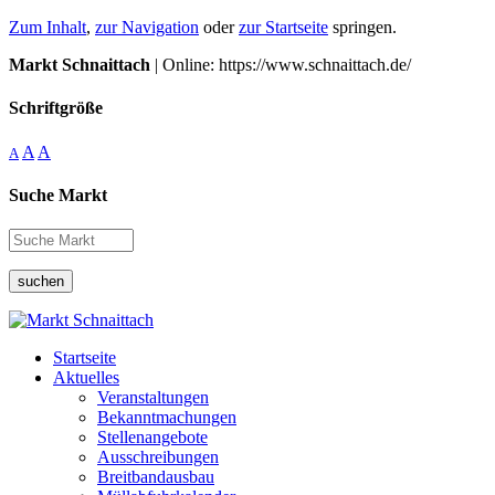
Zum Inhalt
,
zur Navigation
oder
zur Startseite
springen.
Markt Schnaittach
| Online: https://www.schnaittach.de/
Schriftgröße
A
A
A
Suche Markt
suchen
Startseite
Aktuelles
Veranstaltungen
Bekanntmachungen
Stellenangebote
Ausschreibungen
Breitbandausbau