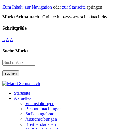
Zum Inhalt
,
zur Navigation
oder
zur Startseite
springen.
Markt Schnaittach
| Online: https://www.schnaittach.de/
Schriftgröße
A
A
A
Suche Markt
suchen
Startseite
Aktuelles
Veranstaltungen
Bekanntmachungen
Stellenangebote
Ausschreibungen
Breitbandausbau