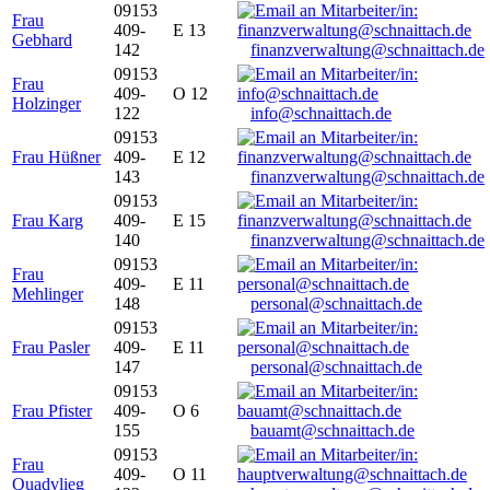
09153
Frau
409-
E 13
Gebhard
142
finanzverwaltung@schnaittach.de
09153
Frau
409-
O 12
Holzinger
122
info@schnaittach.de
09153
Frau Hüßner
409-
E 12
143
finanzverwaltung@schnaittach.de
09153
Frau Karg
409-
E 15
140
finanzverwaltung@schnaittach.de
09153
Frau
409-
E 11
Mehlinger
148
personal@schnaittach.de
09153
Frau Pasler
409-
E 11
147
personal@schnaittach.de
09153
Frau Pfister
409-
O 6
155
bauamt@schnaittach.de
09153
Frau
409-
O 11
Quadvlieg