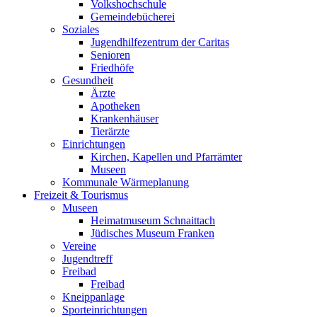
Volkshochschule
Gemeindebücherei
Soziales
Jugendhilfezentrum der Caritas
Senioren
Friedhöfe
Gesundheit
Ärzte
Apotheken
Krankenhäuser
Tierärzte
Einrichtungen
Kirchen, Kapellen und Pfarrämter
Museen
Kommunale Wärmeplanung
Freizeit & Tourismus
Museen
Heimatmuseum Schnaittach
Jüdisches Museum Franken
Vereine
Jugendtreff
Freibad
Freibad
Kneippanlage
Sporteinrichtungen