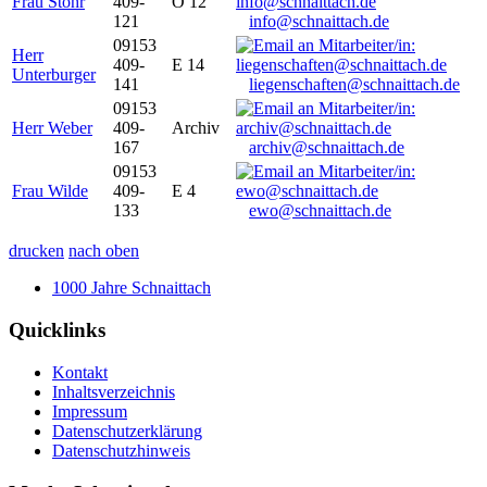
Frau Stöhr
409-
O 12
121
info@schnaittach.de
09153
Herr
409-
E 14
Unterburger
141
liegenschaften@schnaittach.de
09153
Herr Weber
409-
Archiv
167
archiv@schnaittach.de
09153
Frau Wilde
409-
E 4
133
ewo@schnaittach.de
drucken
nach oben
1000 Jahre Schnaittach
Quicklinks
Kontakt
Inhaltsverzeichnis
Impressum
Datenschutzerklärung
Datenschutzhinweis