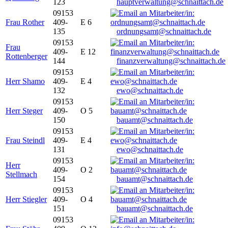
123
hauptverwaltung@schnaittach.de
09153
Frau Rother
409-
E 6
135
ordnungsamt@schnaittach.de
09153
Frau
409-
E 12
Rottenberger
144
finanzverwaltung@schnaittach.de
09153
Herr Shamo
409-
E 4
132
ewo@schnaittach.de
09153
Herr Steger
409-
O 5
150
bauamt@schnaittach.de
09153
Frau Steindl
409-
E 4
131
ewo@schnaittach.de
09153
Herr
409-
O 2
Stellmach
154
bauamt@schnaittach.de
09153
Herr Stiegler
409-
O 4
151
bauamt@schnaittach.de
09153