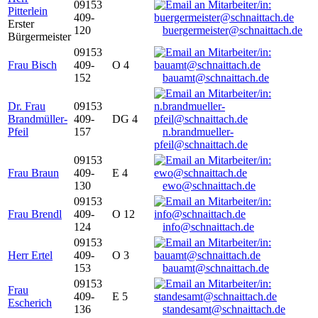
09153
Pitterlein
409-
Erster
120
buergermeister@schnaittach.de
Bürgermeister
09153
Frau Bisch
409-
O 4
152
bauamt@schnaittach.de
Dr. Frau
09153
Brandmüller-
409-
DG 4
Pfeil
157
n.brandmueller-
pfeil@schnaittach.de
09153
Frau Braun
409-
E 4
130
ewo@schnaittach.de
09153
Frau Brendl
409-
O 12
124
info@schnaittach.de
09153
Herr Ertel
409-
O 3
153
bauamt@schnaittach.de
09153
Frau
409-
E 5
Escherich
136
standesamt@schnaittach.de