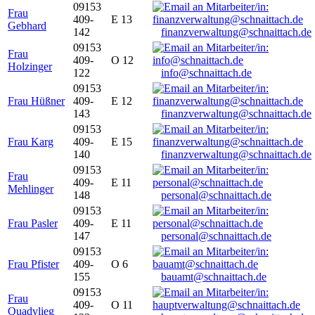
09153
Frau
409-
E 13
Gebhard
142
finanzverwaltung@schnaittach.de
09153
Frau
409-
O 12
Holzinger
122
info@schnaittach.de
09153
Frau Hüßner
409-
E 12
143
finanzverwaltung@schnaittach.de
09153
Frau Karg
409-
E 15
140
finanzverwaltung@schnaittach.de
09153
Frau
409-
E 11
Mehlinger
148
personal@schnaittach.de
09153
Frau Pasler
409-
E 11
147
personal@schnaittach.de
09153
Frau Pfister
409-
O 6
155
bauamt@schnaittach.de
09153
Frau
409-
O 11
Quadvlieg