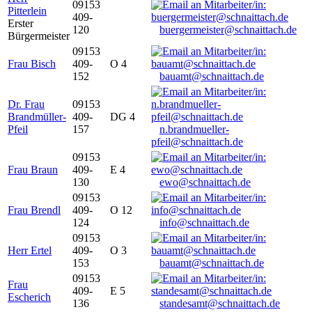
09153
Pitterlein
409-
Erster
120
buergermeister@schnaittach.de
Bürgermeister
09153
Frau Bisch
409-
O 4
152
bauamt@schnaittach.de
Dr. Frau
09153
Brandmüller-
409-
DG 4
Pfeil
157
n.brandmueller-
pfeil@schnaittach.de
09153
Frau Braun
409-
E 4
130
ewo@schnaittach.de
09153
Frau Brendl
409-
O 12
124
info@schnaittach.de
09153
Herr Ertel
409-
O 3
153
bauamt@schnaittach.de
09153
Frau
409-
E 5
Escherich
136
standesamt@schnaittach.de