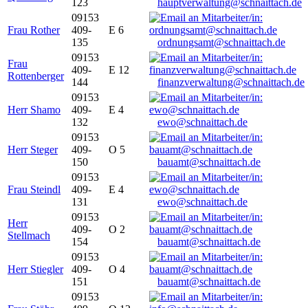
123
hauptverwaltung@schnaittach.de
09153
Frau Rother
409-
E 6
135
ordnungsamt@schnaittach.de
09153
Frau
409-
E 12
Rottenberger
144
finanzverwaltung@schnaittach.de
09153
Herr Shamo
409-
E 4
132
ewo@schnaittach.de
09153
Herr Steger
409-
O 5
150
bauamt@schnaittach.de
09153
Frau Steindl
409-
E 4
131
ewo@schnaittach.de
09153
Herr
409-
O 2
Stellmach
154
bauamt@schnaittach.de
09153
Herr Stiegler
409-
O 4
151
bauamt@schnaittach.de
09153