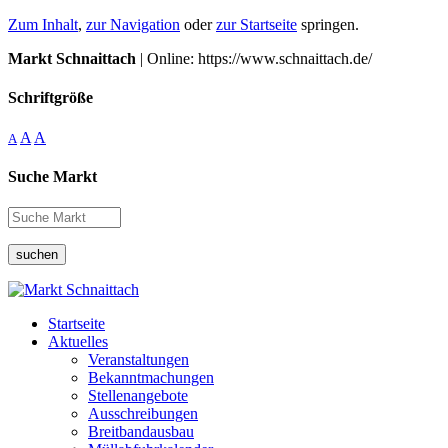
Zum Inhalt
,
zur Navigation
oder
zur Startseite
springen.
Markt Schnaittach
| Online: https://www.schnaittach.de/
Schriftgröße
A
A
A
Suche Markt
suchen
Startseite
Aktuelles
Veranstaltungen
Bekanntmachungen
Stellenangebote
Ausschreibungen
Breitbandausbau