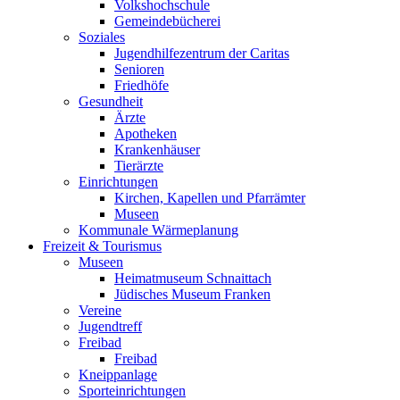
Volkshochschule
Gemeindebücherei
Soziales
Jugendhilfezentrum der Caritas
Senioren
Friedhöfe
Gesundheit
Ärzte
Apotheken
Krankenhäuser
Tierärzte
Einrichtungen
Kirchen, Kapellen und Pfarrämter
Museen
Kommunale Wärmeplanung
Freizeit & Tourismus
Museen
Heimatmuseum Schnaittach
Jüdisches Museum Franken
Vereine
Jugendtreff
Freibad
Freibad
Kneippanlage
Sporteinrichtungen