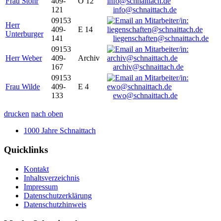
Frau Stöhr
409-
O 12
121
info@schnaittach.de
09153
Herr
409-
E 14
Unterburger
141
liegenschaften@schnaittach.de
09153
Herr Weber
409-
Archiv
167
archiv@schnaittach.de
09153
Frau Wilde
409-
E 4
133
ewo@schnaittach.de
drucken
nach oben
1000 Jahre Schnaittach
Quicklinks
Kontakt
Inhaltsverzeichnis
Impressum
Datenschutzerklärung
Datenschutzhinweis