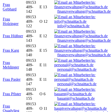
09153
Frau
409-
E 13
Gebhard
142
finanzverwaltung@schnaittach.de
09153
Frau
409-
O 12
Holzinger
122
info@schnaittach.de
09153
Frau Hüßner
409-
E 12
143
finanzverwaltung@schnaittach.de
09153
Frau Karg
409-
E 15
140
finanzverwaltung@schnaittach.de
09153
Frau
409-
E 11
Mehlinger
148
personal@schnaittach.de
09153
Frau Pasler
409-
E 11
147
personal@schnaittach.de
09153
Frau Pfister
409-
O 6
155
bauamt@schnaittach.de
09153
Frau
409-
O 11
Quadvlieg