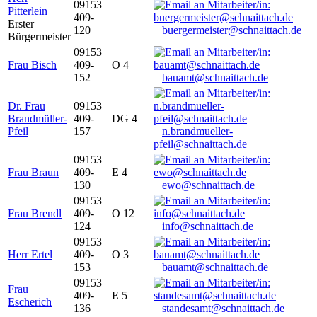
09153
Pitterlein
409-
Erster
120
buergermeister@schnaittach.de
Bürgermeister
09153
Frau Bisch
409-
O 4
152
bauamt@schnaittach.de
Dr. Frau
09153
Brandmüller-
409-
DG 4
Pfeil
157
n.brandmueller-
pfeil@schnaittach.de
09153
Frau Braun
409-
E 4
130
ewo@schnaittach.de
09153
Frau Brendl
409-
O 12
124
info@schnaittach.de
09153
Herr Ertel
409-
O 3
153
bauamt@schnaittach.de
09153
Frau
409-
E 5
Escherich
136
standesamt@schnaittach.de