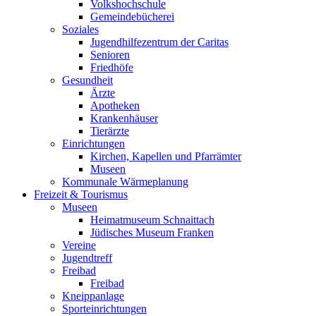
Volkshochschule
Gemeindebücherei
Soziales
Jugendhilfezentrum der Caritas
Senioren
Friedhöfe
Gesundheit
Ärzte
Apotheken
Krankenhäuser
Tierärzte
Einrichtungen
Kirchen, Kapellen und Pfarrämter
Museen
Kommunale Wärmeplanung
Freizeit & Tourismus
Museen
Heimatmuseum Schnaittach
Jüdisches Museum Franken
Vereine
Jugendtreff
Freibad
Freibad
Kneippanlage
Sporteinrichtungen