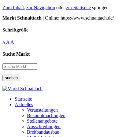
Zum Inhalt
,
zur Navigation
oder
zur Startseite
springen.
Markt Schnaittach
| Online: https://www.schnaittach.de/
Schriftgröße
A
A
A
Suche Markt
suchen
Startseite
Aktuelles
Veranstaltungen
Bekanntmachungen
Stellenangebote
Ausschreibungen
Breitbandausbau