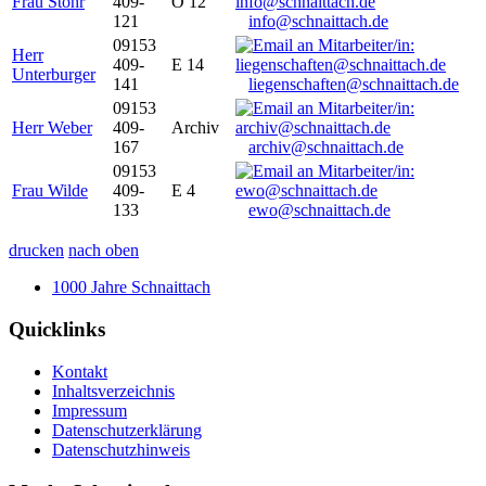
Frau Stöhr
409-
O 12
121
info@schnaittach.de
09153
Herr
409-
E 14
Unterburger
141
liegenschaften@schnaittach.de
09153
Herr Weber
409-
Archiv
167
archiv@schnaittach.de
09153
Frau Wilde
409-
E 4
133
ewo@schnaittach.de
drucken
nach oben
1000 Jahre Schnaittach
Quicklinks
Kontakt
Inhaltsverzeichnis
Impressum
Datenschutzerklärung
Datenschutzhinweis