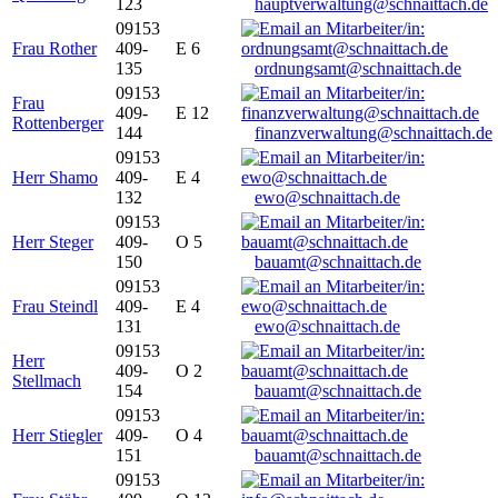
123
hauptverwaltung@schnaittach.de
09153
Frau Rother
409-
E 6
135
ordnungsamt@schnaittach.de
09153
Frau
409-
E 12
Rottenberger
144
finanzverwaltung@schnaittach.de
09153
Herr Shamo
409-
E 4
132
ewo@schnaittach.de
09153
Herr Steger
409-
O 5
150
bauamt@schnaittach.de
09153
Frau Steindl
409-
E 4
131
ewo@schnaittach.de
09153
Herr
409-
O 2
Stellmach
154
bauamt@schnaittach.de
09153
Herr Stiegler
409-
O 4
151
bauamt@schnaittach.de
09153