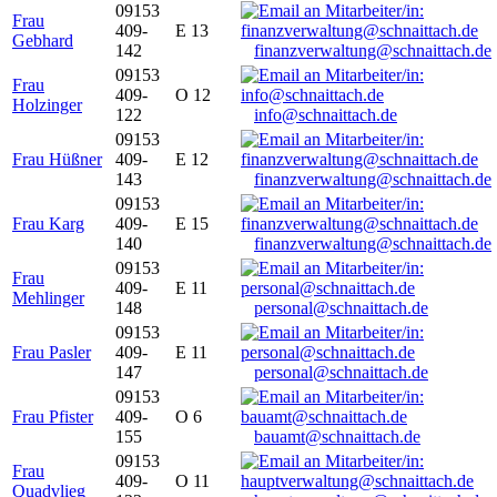
09153
Frau
409-
E 13
Gebhard
142
finanzverwaltung@schnaittach.de
09153
Frau
409-
O 12
Holzinger
122
info@schnaittach.de
09153
Frau Hüßner
409-
E 12
143
finanzverwaltung@schnaittach.de
09153
Frau Karg
409-
E 15
140
finanzverwaltung@schnaittach.de
09153
Frau
409-
E 11
Mehlinger
148
personal@schnaittach.de
09153
Frau Pasler
409-
E 11
147
personal@schnaittach.de
09153
Frau Pfister
409-
O 6
155
bauamt@schnaittach.de
09153
Frau
409-
O 11
Quadvlieg