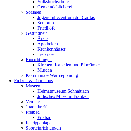
Volkshochschule
Gemeindebücherei
Soziales
Jugendhilfezentrum der Caritas
Senioren
Friedhöfe
Gesundheit
Ärzte
Apotheken
Krankenhäuser
Tierärzte
Einrichtungen
Kirchen, Kapellen und Pfarrämter
Museen
Kommunale Wärmeplanung
Freizeit & Tourismus
Museen
Heimatmuseum Schnaittach
Jüdisches Museum Franken
Vereine
Jugendtreff
Freibad
Freibad
Kneippanlage
Sporteinrichtungen