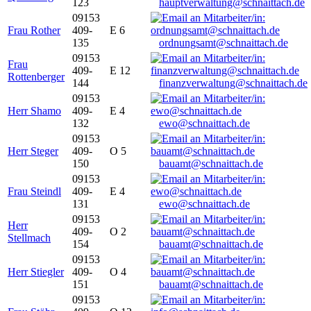
123
hauptverwaltung@schnaittach.de
09153
Frau Rother
409-
E 6
135
ordnungsamt@schnaittach.de
09153
Frau
409-
E 12
Rottenberger
144
finanzverwaltung@schnaittach.de
09153
Herr Shamo
409-
E 4
132
ewo@schnaittach.de
09153
Herr Steger
409-
O 5
150
bauamt@schnaittach.de
09153
Frau Steindl
409-
E 4
131
ewo@schnaittach.de
09153
Herr
409-
O 2
Stellmach
154
bauamt@schnaittach.de
09153
Herr Stiegler
409-
O 4
151
bauamt@schnaittach.de
09153