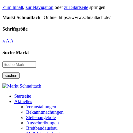
Zum Inhalt
,
zur Navigation
oder
zur Startseite
springen.
Markt Schnaittach
| Online: https://www.schnaittach.de/
Schriftgröße
A
A
A
Suche Markt
suchen
Startseite
Aktuelles
Veranstaltungen
Bekanntmachungen
Stellenangebote
Ausschreibungen
Breitbandausbau