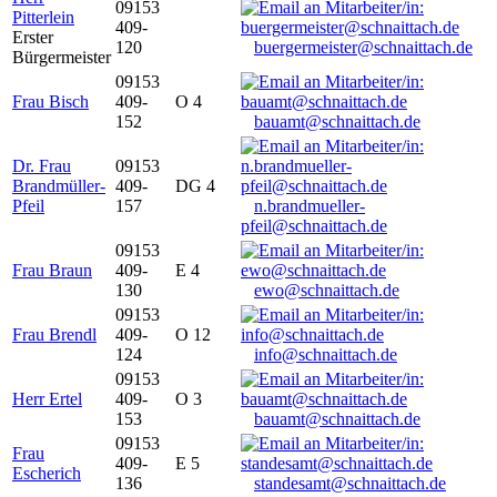
09153
Pitterlein
409-
Erster
120
buergermeister@schnaittach.de
Bürgermeister
09153
Frau Bisch
409-
O 4
152
bauamt@schnaittach.de
Dr. Frau
09153
Brandmüller-
409-
DG 4
Pfeil
157
n.brandmueller-
pfeil@schnaittach.de
09153
Frau Braun
409-
E 4
130
ewo@schnaittach.de
09153
Frau Brendl
409-
O 12
124
info@schnaittach.de
09153
Herr Ertel
409-
O 3
153
bauamt@schnaittach.de
09153
Frau
409-
E 5
Escherich
136
standesamt@schnaittach.de