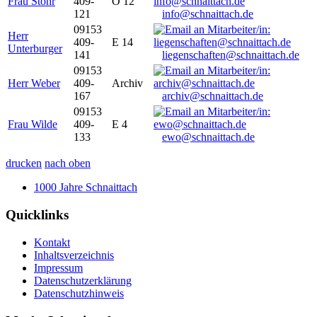
Frau Stöhr
409-
O 12
121
info@schnaittach.de
09153
Herr
409-
E 14
Unterburger
141
liegenschaften@schnaittach.de
09153
Herr Weber
409-
Archiv
167
archiv@schnaittach.de
09153
Frau Wilde
409-
E 4
133
ewo@schnaittach.de
drucken
nach oben
1000 Jahre Schnaittach
Quicklinks
Kontakt
Inhaltsverzeichnis
Impressum
Datenschutzerklärung
Datenschutzhinweis