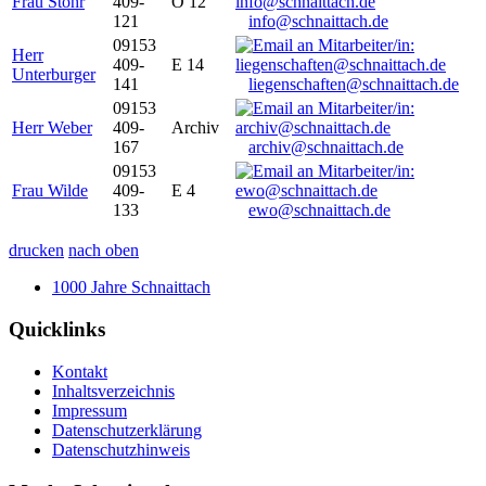
Frau Stöhr
409-
O 12
121
info@schnaittach.de
09153
Herr
409-
E 14
Unterburger
141
liegenschaften@schnaittach.de
09153
Herr Weber
409-
Archiv
167
archiv@schnaittach.de
09153
Frau Wilde
409-
E 4
133
ewo@schnaittach.de
drucken
nach oben
1000 Jahre Schnaittach
Quicklinks
Kontakt
Inhaltsverzeichnis
Impressum
Datenschutzerklärung
Datenschutzhinweis