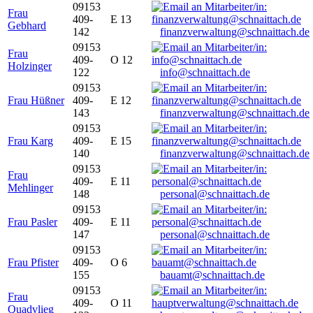
09153
Frau
409-
E 13
Gebhard
142
finanzverwaltung@schnaittach.de
09153
Frau
409-
O 12
Holzinger
122
info@schnaittach.de
09153
Frau Hüßner
409-
E 12
143
finanzverwaltung@schnaittach.de
09153
Frau Karg
409-
E 15
140
finanzverwaltung@schnaittach.de
09153
Frau
409-
E 11
Mehlinger
148
personal@schnaittach.de
09153
Frau Pasler
409-
E 11
147
personal@schnaittach.de
09153
Frau Pfister
409-
O 6
155
bauamt@schnaittach.de
09153
Frau
409-
O 11
Quadvlieg