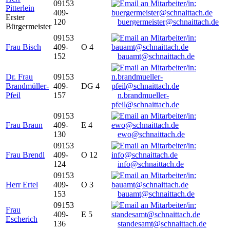
09153
Pitterlein
409-
Erster
120
buergermeister@schnaittach.de
Bürgermeister
09153
Frau Bisch
409-
O 4
152
bauamt@schnaittach.de
Dr. Frau
09153
Brandmüller-
409-
DG 4
Pfeil
157
n.brandmueller-
pfeil@schnaittach.de
09153
Frau Braun
409-
E 4
130
ewo@schnaittach.de
09153
Frau Brendl
409-
O 12
124
info@schnaittach.de
09153
Herr Ertel
409-
O 3
153
bauamt@schnaittach.de
09153
Frau
409-
E 5
Escherich
136
standesamt@schnaittach.de