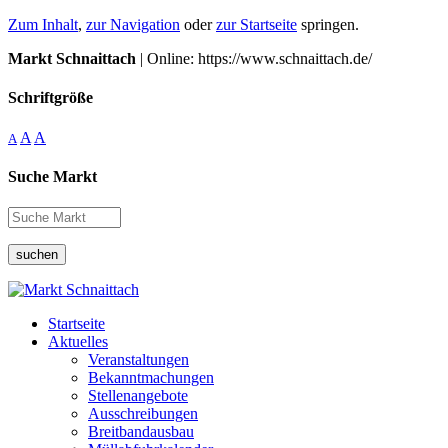
Zum Inhalt
,
zur Navigation
oder
zur Startseite
springen.
Markt Schnaittach
| Online: https://www.schnaittach.de/
Schriftgröße
A
A
A
Suche Markt
suchen
Startseite
Aktuelles
Veranstaltungen
Bekanntmachungen
Stellenangebote
Ausschreibungen
Breitbandausbau