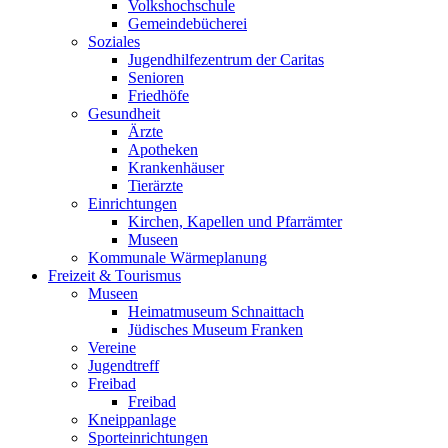
Volkshochschule
Gemeindebücherei
Soziales
Jugendhilfezentrum der Caritas
Senioren
Friedhöfe
Gesundheit
Ärzte
Apotheken
Krankenhäuser
Tierärzte
Einrichtungen
Kirchen, Kapellen und Pfarrämter
Museen
Kommunale Wärmeplanung
Freizeit & Tourismus
Museen
Heimatmuseum Schnaittach
Jüdisches Museum Franken
Vereine
Jugendtreff
Freibad
Freibad
Kneippanlage
Sporteinrichtungen