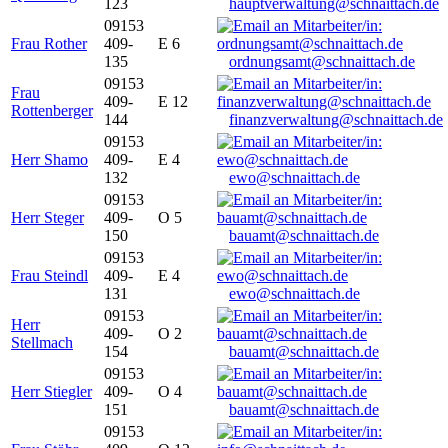
123
hauptverwaltung@schnaittach.de
09153
Frau Rother
409-
E 6
135
ordnungsamt@schnaittach.de
09153
Frau
409-
E 12
Rottenberger
144
finanzverwaltung@schnaittach.de
09153
Herr Shamo
409-
E 4
132
ewo@schnaittach.de
09153
Herr Steger
409-
O 5
150
bauamt@schnaittach.de
09153
Frau Steindl
409-
E 4
131
ewo@schnaittach.de
09153
Herr
409-
O 2
Stellmach
154
bauamt@schnaittach.de
09153
Herr Stiegler
409-
O 4
151
bauamt@schnaittach.de
09153