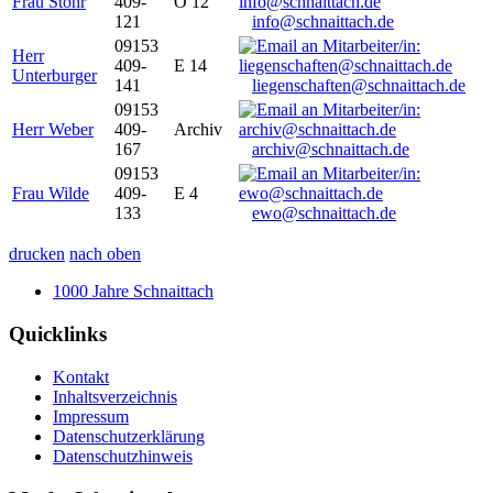
Frau Stöhr
409-
O 12
121
info@schnaittach.de
09153
Herr
409-
E 14
Unterburger
141
liegenschaften@schnaittach.de
09153
Herr Weber
409-
Archiv
167
archiv@schnaittach.de
09153
Frau Wilde
409-
E 4
133
ewo@schnaittach.de
drucken
nach oben
1000 Jahre Schnaittach
Quicklinks
Kontakt
Inhaltsverzeichnis
Impressum
Datenschutzerklärung
Datenschutzhinweis