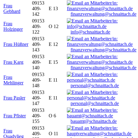
09153
Frau
409-
E 13
Gebhard
142
finanzverwaltung@schnaittach.de
09153
Frau
409-
O 12
Holzinger
122
info@schnaittach.de
09153
Frau Hüßner
409-
E 12
143
finanzverwaltung@schnaittach.de
09153
Frau Karg
409-
E 15
140
finanzverwaltung@schnaittach.de
09153
Frau
409-
E 11
Mehlinger
148
personal@schnaittach.de
09153
Frau Pasler
409-
E 11
147
personal@schnaittach.de
09153
Frau Pfister
409-
O 6
155
bauamt@schnaittach.de
09153
Frau
409-
O 11
Quadvlieg