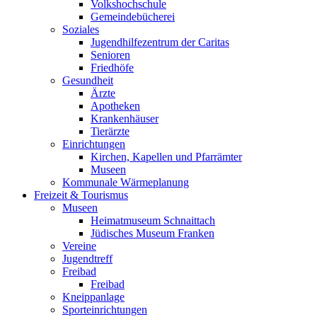
Volkshochschule
Gemeindebücherei
Soziales
Jugendhilfezentrum der Caritas
Senioren
Friedhöfe
Gesundheit
Ärzte
Apotheken
Krankenhäuser
Tierärzte
Einrichtungen
Kirchen, Kapellen und Pfarrämter
Museen
Kommunale Wärmeplanung
Freizeit & Tourismus
Museen
Heimatmuseum Schnaittach
Jüdisches Museum Franken
Vereine
Jugendtreff
Freibad
Freibad
Kneippanlage
Sporteinrichtungen