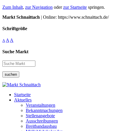
Zum Inhalt
,
zur Navigation
oder
zur Startseite
springen.
Markt Schnaittach
| Online: https://www.schnaittach.de/
Schriftgröße
A
A
A
Suche Markt
suchen
Startseite
Aktuelles
Veranstaltungen
Bekanntmachungen
Stellenangebote
Ausschreibungen
Breitbandausbau