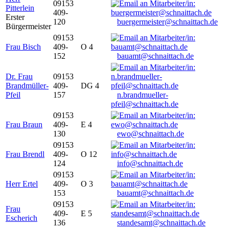
09153
Pitterlein
409-
Erster
120
buergermeister@schnaittach.de
Bürgermeister
09153
Frau Bisch
409-
O 4
152
bauamt@schnaittach.de
Dr. Frau
09153
Brandmüller-
409-
DG 4
Pfeil
157
n.brandmueller-
pfeil@schnaittach.de
09153
Frau Braun
409-
E 4
130
ewo@schnaittach.de
09153
Frau Brendl
409-
O 12
124
info@schnaittach.de
09153
Herr Ertel
409-
O 3
153
bauamt@schnaittach.de
09153
Frau
409-
E 5
Escherich
136
standesamt@schnaittach.de