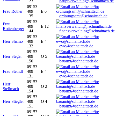
123
hauptverwaltung@schnaittach.de
09153
Frau Rother
409-
E 6
135
ordnungsamt@schnaittach.de
09153
Frau
409-
E 12
Rottenberger
144
finanzverwaltung@schnaittach.de
09153
Herr Shamo
409-
E 4
132
ewo@schnaittach.de
09153
Herr Steger
409-
O 5
150
bauamt@schnaittach.de
09153
Frau Steindl
409-
E 4
131
ewo@schnaittach.de
09153
Herr
409-
O 2
Stellmach
154
bauamt@schnaittach.de
09153
Herr Stiegler
409-
O 4
151
bauamt@schnaittach.de
09153