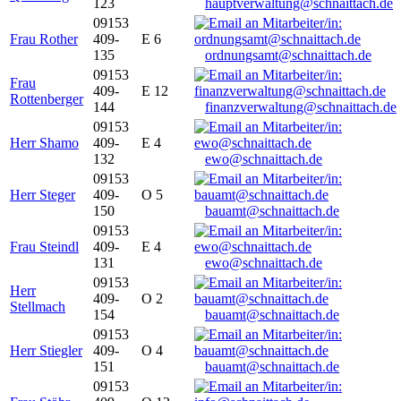
123
hauptverwaltung@schnaittach.de
09153
Frau Rother
409-
E 6
135
ordnungsamt@schnaittach.de
09153
Frau
409-
E 12
Rottenberger
144
finanzverwaltung@schnaittach.de
09153
Herr Shamo
409-
E 4
132
ewo@schnaittach.de
09153
Herr Steger
409-
O 5
150
bauamt@schnaittach.de
09153
Frau Steindl
409-
E 4
131
ewo@schnaittach.de
09153
Herr
409-
O 2
Stellmach
154
bauamt@schnaittach.de
09153
Herr Stiegler
409-
O 4
151
bauamt@schnaittach.de
09153