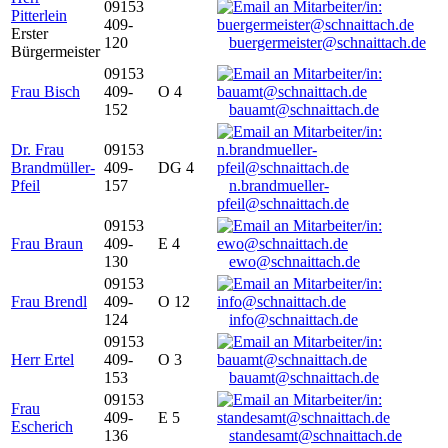
09153
Pitterlein
409-
Erster
120
buergermeister@schnaittach.de
Bürgermeister
09153
Frau Bisch
409-
O 4
152
bauamt@schnaittach.de
Dr. Frau
09153
Brandmüller-
409-
DG 4
Pfeil
157
n.brandmueller-
pfeil@schnaittach.de
09153
Frau Braun
409-
E 4
130
ewo@schnaittach.de
09153
Frau Brendl
409-
O 12
124
info@schnaittach.de
09153
Herr Ertel
409-
O 3
153
bauamt@schnaittach.de
09153
Frau
409-
E 5
Escherich
136
standesamt@schnaittach.de