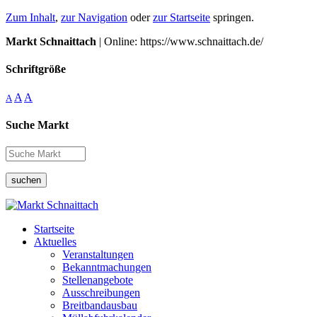
Zum Inhalt
,
zur Navigation
oder
zur Startseite
springen.
Markt Schnaittach
| Online: https://www.schnaittach.de/
Schriftgröße
A
A
A
Suche Markt
suchen
Startseite
Aktuelles
Veranstaltungen
Bekanntmachungen
Stellenangebote
Ausschreibungen
Breitbandausbau