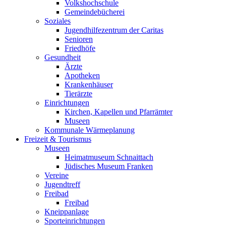
Volkshochschule
Gemeindebücherei
Soziales
Jugendhilfezentrum der Caritas
Senioren
Friedhöfe
Gesundheit
Ärzte
Apotheken
Krankenhäuser
Tierärzte
Einrichtungen
Kirchen, Kapellen und Pfarrämter
Museen
Kommunale Wärmeplanung
Freizeit & Tourismus
Museen
Heimatmuseum Schnaittach
Jüdisches Museum Franken
Vereine
Jugendtreff
Freibad
Freibad
Kneippanlage
Sporteinrichtungen