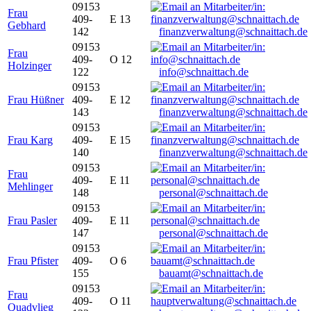
09153
Frau
409-
E 13
Gebhard
142
finanzverwaltung@schnaittach.de
09153
Frau
409-
O 12
Holzinger
122
info@schnaittach.de
09153
Frau Hüßner
409-
E 12
143
finanzverwaltung@schnaittach.de
09153
Frau Karg
409-
E 15
140
finanzverwaltung@schnaittach.de
09153
Frau
409-
E 11
Mehlinger
148
personal@schnaittach.de
09153
Frau Pasler
409-
E 11
147
personal@schnaittach.de
09153
Frau Pfister
409-
O 6
155
bauamt@schnaittach.de
09153
Frau
409-
O 11
Quadvlieg