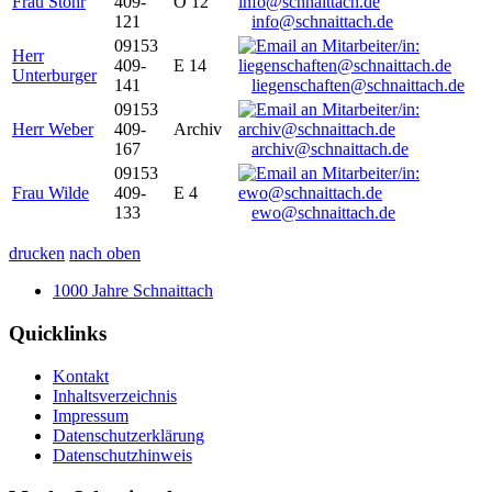
Frau Stöhr
409-
O 12
121
info@schnaittach.de
09153
Herr
409-
E 14
Unterburger
141
liegenschaften@schnaittach.de
09153
Herr Weber
409-
Archiv
167
archiv@schnaittach.de
09153
Frau Wilde
409-
E 4
133
ewo@schnaittach.de
drucken
nach oben
1000 Jahre Schnaittach
Quicklinks
Kontakt
Inhaltsverzeichnis
Impressum
Datenschutzerklärung
Datenschutzhinweis