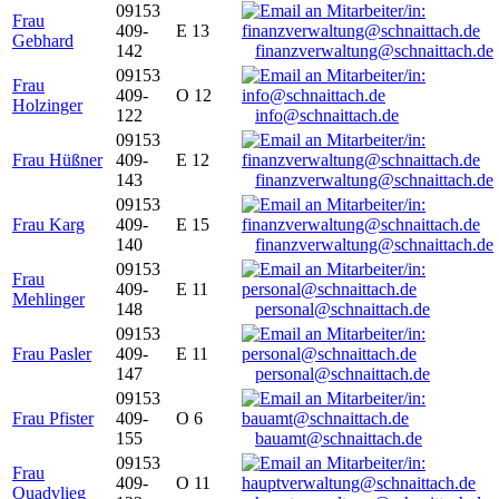
09153
Frau
409-
E 13
Gebhard
142
finanzverwaltung@schnaittach.de
09153
Frau
409-
O 12
Holzinger
122
info@schnaittach.de
09153
Frau Hüßner
409-
E 12
143
finanzverwaltung@schnaittach.de
09153
Frau Karg
409-
E 15
140
finanzverwaltung@schnaittach.de
09153
Frau
409-
E 11
Mehlinger
148
personal@schnaittach.de
09153
Frau Pasler
409-
E 11
147
personal@schnaittach.de
09153
Frau Pfister
409-
O 6
155
bauamt@schnaittach.de
09153
Frau
409-
O 11
Quadvlieg