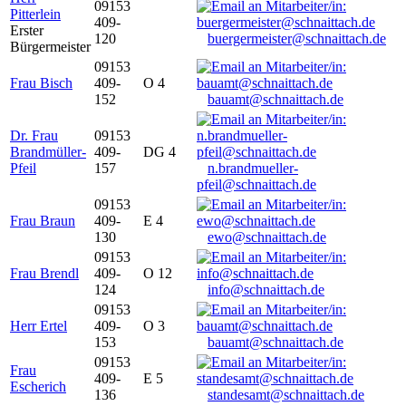
09153
Pitterlein
409-
Erster
120
buergermeister@schnaittach.de
Bürgermeister
09153
Frau Bisch
409-
O 4
152
bauamt@schnaittach.de
Dr. Frau
09153
Brandmüller-
409-
DG 4
Pfeil
157
n.brandmueller-
pfeil@schnaittach.de
09153
Frau Braun
409-
E 4
130
ewo@schnaittach.de
09153
Frau Brendl
409-
O 12
124
info@schnaittach.de
09153
Herr Ertel
409-
O 3
153
bauamt@schnaittach.de
09153
Frau
409-
E 5
Escherich
136
standesamt@schnaittach.de