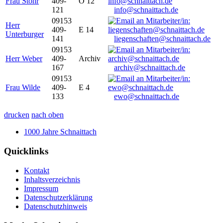
Frau Stöhr
409-
O 12
121
info@schnaittach.de
09153
Herr
409-
E 14
Unterburger
141
liegenschaften@schnaittach.de
09153
Herr Weber
409-
Archiv
167
archiv@schnaittach.de
09153
Frau Wilde
409-
E 4
133
ewo@schnaittach.de
drucken
nach oben
1000 Jahre Schnaittach
Quicklinks
Kontakt
Inhaltsverzeichnis
Impressum
Datenschutzerklärung
Datenschutzhinweis