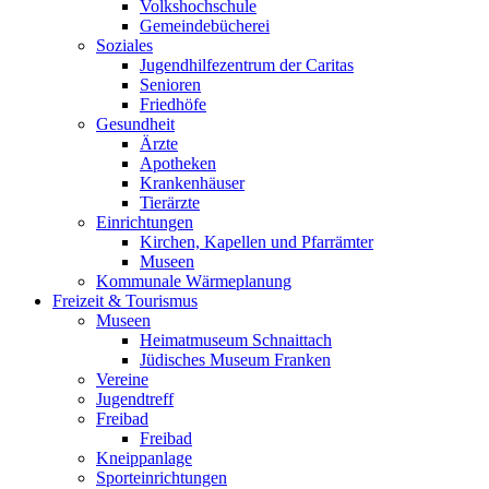
Volkshochschule
Gemeindebücherei
Soziales
Jugendhilfezentrum der Caritas
Senioren
Friedhöfe
Gesundheit
Ärzte
Apotheken
Krankenhäuser
Tierärzte
Einrichtungen
Kirchen, Kapellen und Pfarrämter
Museen
Kommunale Wärmeplanung
Freizeit & Tourismus
Museen
Heimatmuseum Schnaittach
Jüdisches Museum Franken
Vereine
Jugendtreff
Freibad
Freibad
Kneippanlage
Sporteinrichtungen