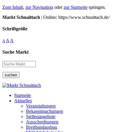
Zum Inhalt
,
zur Navigation
oder
zur Startseite
springen.
Markt Schnaittach
| Online: https://www.schnaittach.de/
Schriftgröße
A
A
A
Suche Markt
suchen
Startseite
Aktuelles
Veranstaltungen
Bekanntmachungen
Stellenangebote
Ausschreibungen
Breitbandausbau