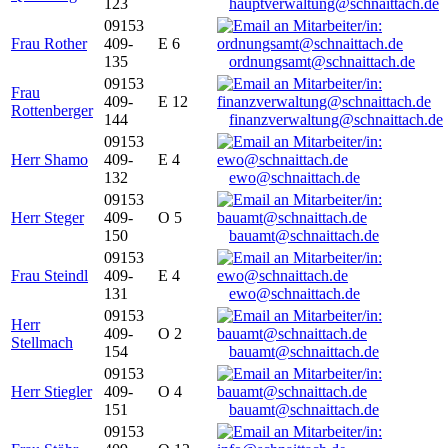
123
hauptverwaltung@schnaittach.de
09153
Frau Rother
409-
E 6
135
ordnungsamt@schnaittach.de
09153
Frau
409-
E 12
Rottenberger
144
finanzverwaltung@schnaittach.de
09153
Herr Shamo
409-
E 4
132
ewo@schnaittach.de
09153
Herr Steger
409-
O 5
150
bauamt@schnaittach.de
09153
Frau Steindl
409-
E 4
131
ewo@schnaittach.de
09153
Herr
409-
O 2
Stellmach
154
bauamt@schnaittach.de
09153
Herr Stiegler
409-
O 4
151
bauamt@schnaittach.de
09153