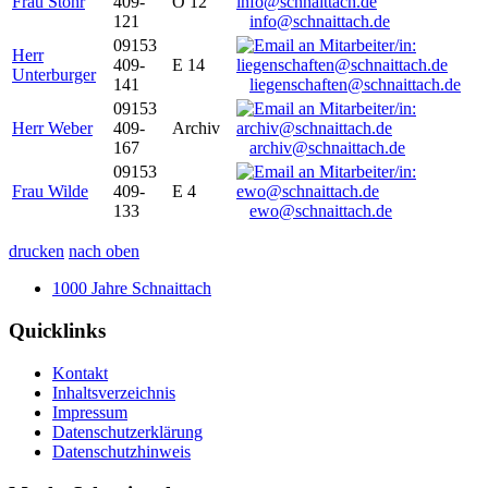
Frau Stöhr
409-
O 12
121
info@schnaittach.de
09153
Herr
409-
E 14
Unterburger
141
liegenschaften@schnaittach.de
09153
Herr Weber
409-
Archiv
167
archiv@schnaittach.de
09153
Frau Wilde
409-
E 4
133
ewo@schnaittach.de
drucken
nach oben
1000 Jahre Schnaittach
Quicklinks
Kontakt
Inhaltsverzeichnis
Impressum
Datenschutzerklärung
Datenschutzhinweis