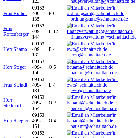
123
hauptverwaltung@schnaittach.de
09153
Frau Rother
409-
E 6
135
ordnungsamt@schnaittach.de
09153
Frau
409-
E 12
Rottenberger
144
finanzverwaltung@schnaittach.de
09153
Herr Shamo
409-
E 4
132
ewo@schnaittach.de
09153
Herr Steger
409-
O 5
150
bauamt@schnaittach.de
09153
Frau Steindl
409-
E 4
131
ewo@schnaittach.de
09153
Herr
409-
O 2
Stellmach
154
bauamt@schnaittach.de
09153
Herr Stiegler
409-
O 4
151
bauamt@schnaittach.de
09153