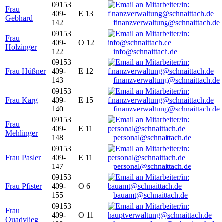
09153
Frau
409-
E 13
Gebhard
142
finanzverwaltung@schnaittach.de
09153
Frau
409-
O 12
Holzinger
122
info@schnaittach.de
09153
Frau Hüßner
409-
E 12
143
finanzverwaltung@schnaittach.de
09153
Frau Karg
409-
E 15
140
finanzverwaltung@schnaittach.de
09153
Frau
409-
E 11
Mehlinger
148
personal@schnaittach.de
09153
Frau Pasler
409-
E 11
147
personal@schnaittach.de
09153
Frau Pfister
409-
O 6
155
bauamt@schnaittach.de
09153
Frau
409-
O 11
Quadvlieg