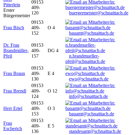
09153
Pitterlein
409-
Erster
120
buergermeister@schnaittach.de
Bürgermeister
09153
Frau Bisch
409-
O 4
152
bauamt@schnaittach.de
Dr. Frau
09153
Brandmüller-
409-
DG 4
Pfeil
157
n.brandmueller-
pfeil@schnaittach.de
09153
Frau Braun
409-
E 4
130
ewo@schnaittach.de
09153
Frau Brendl
409-
O 12
124
info@schnaittach.de
09153
Herr Ertel
409-
O 3
153
bauamt@schnaittach.de
09153
Frau
409-
E 5
Escherich
136
standesamt@schnaittach.de