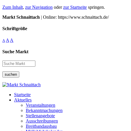
Zum Inhalt
,
zur Navigation
oder
zur Startseite
springen.
Markt Schnaittach
| Online: https://www.schnaittach.de/
Schriftgröße
A
A
A
Suche Markt
suchen
Startseite
Aktuelles
Veranstaltungen
Bekanntmachungen
Stellenangebote
Ausschreibungen
Breitbandausbau