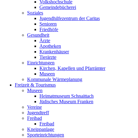
Volkshochschule
Gemeindebücherei
Soziales
Jugendhilfezentrum der Caritas
Senioren
Friedhöfe
Gesundheit
Ärzte
Apotheken
Krankenhäuser
Tierärzte
Einrichtungen
Kirchen, Kapellen und Pfarrämter
Museen
Kommunale Wärmeplanung
Freizeit & Tourismus
Museen
Heimatmuseum Schnaittach
Jüdisches Museum Franken
Vereine
Jugendtreff
Freibad
Freibad
Kneippanlage
Sporteinrichtungen