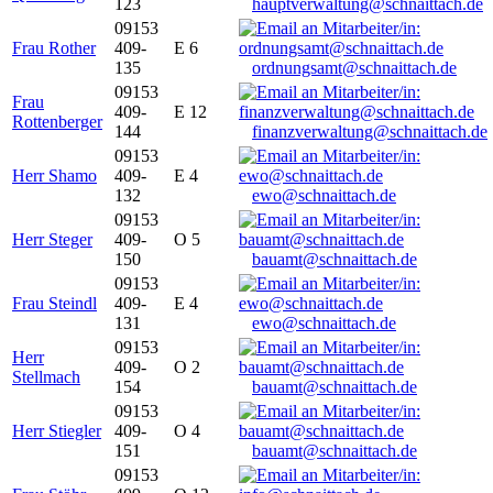
123
hauptverwaltung@schnaittach.de
09153
Frau Rother
409-
E 6
135
ordnungsamt@schnaittach.de
09153
Frau
409-
E 12
Rottenberger
144
finanzverwaltung@schnaittach.de
09153
Herr Shamo
409-
E 4
132
ewo@schnaittach.de
09153
Herr Steger
409-
O 5
150
bauamt@schnaittach.de
09153
Frau Steindl
409-
E 4
131
ewo@schnaittach.de
09153
Herr
409-
O 2
Stellmach
154
bauamt@schnaittach.de
09153
Herr Stiegler
409-
O 4
151
bauamt@schnaittach.de
09153