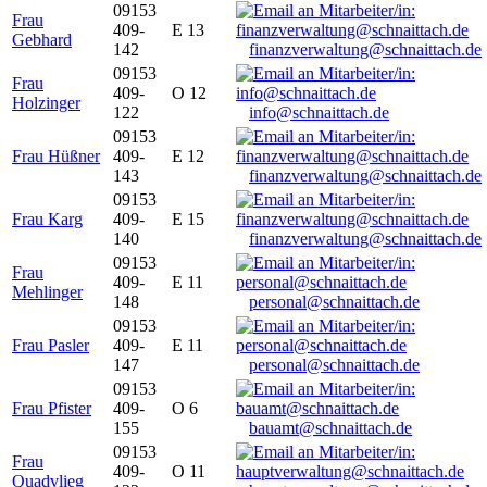
09153
Frau
409-
E 13
Gebhard
142
finanzverwaltung@schnaittach.de
09153
Frau
409-
O 12
Holzinger
122
info@schnaittach.de
09153
Frau Hüßner
409-
E 12
143
finanzverwaltung@schnaittach.de
09153
Frau Karg
409-
E 15
140
finanzverwaltung@schnaittach.de
09153
Frau
409-
E 11
Mehlinger
148
personal@schnaittach.de
09153
Frau Pasler
409-
E 11
147
personal@schnaittach.de
09153
Frau Pfister
409-
O 6
155
bauamt@schnaittach.de
09153
Frau
409-
O 11
Quadvlieg