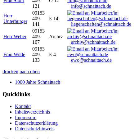
Frau Stöhr
409-
O 12
121
info@schnaittach.de
09153
Herr
409-
E 14
Unterburger
141
liegenschaften@schnaittach.de
09153
Herr Weber
409-
Archiv
167
archiv@schnaittach.de
09153
Frau Wilde
409-
E 4
133
ewo@schnaittach.de
drucken
nach oben
1000 Jahre Schnaittach
Quicklinks
Kontakt
Inhaltsverzeichnis
Impressum
Datenschutzerklärung
Datenschutzhinweis