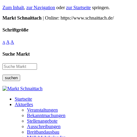
Zum Inhalt
,
zur Navigation
oder
zur Startseite
springen.
Markt Schnaittach
| Online: https://www.schnaittach.de/
Schriftgröße
A
A
A
Suche Markt
suchen
Startseite
Aktuelles
Veranstaltungen
Bekanntmachungen
Stellenangebote
Ausschreibungen
Breitbandausbau