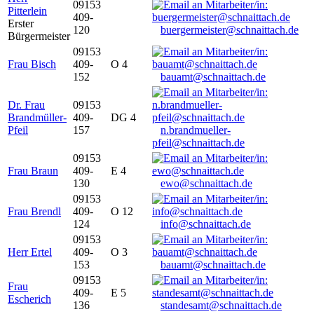
09153
Pitterlein
409-
Erster
120
buergermeister@schnaittach.de
Bürgermeister
09153
Frau Bisch
409-
O 4
152
bauamt@schnaittach.de
Dr. Frau
09153
Brandmüller-
409-
DG 4
Pfeil
157
n.brandmueller-
pfeil@schnaittach.de
09153
Frau Braun
409-
E 4
130
ewo@schnaittach.de
09153
Frau Brendl
409-
O 12
124
info@schnaittach.de
09153
Herr Ertel
409-
O 3
153
bauamt@schnaittach.de
09153
Frau
409-
E 5
Escherich
136
standesamt@schnaittach.de