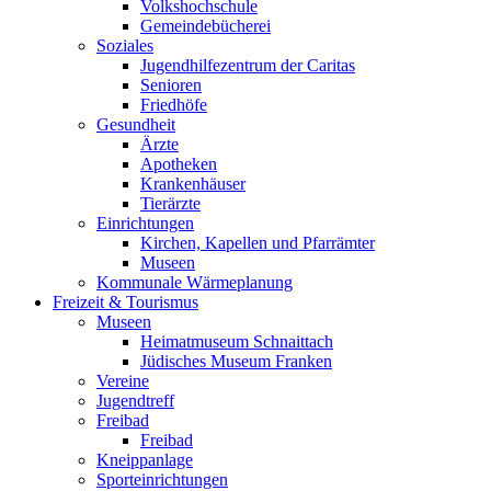
Volkshochschule
Gemeindebücherei
Soziales
Jugendhilfezentrum der Caritas
Senioren
Friedhöfe
Gesundheit
Ärzte
Apotheken
Krankenhäuser
Tierärzte
Einrichtungen
Kirchen, Kapellen und Pfarrämter
Museen
Kommunale Wärmeplanung
Freizeit & Tourismus
Museen
Heimatmuseum Schnaittach
Jüdisches Museum Franken
Vereine
Jugendtreff
Freibad
Freibad
Kneippanlage
Sporteinrichtungen