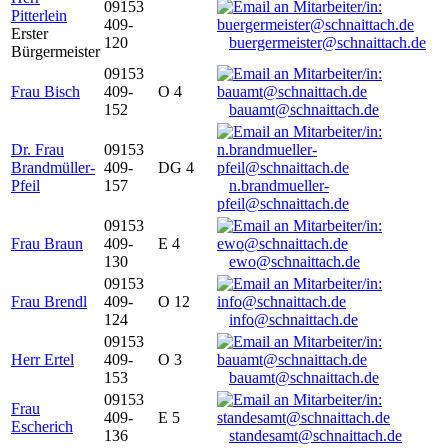
09153
Pitterlein
409-
Erster
120
buergermeister@schnaittach.de
Bürgermeister
09153
Frau Bisch
409-
O 4
152
bauamt@schnaittach.de
Dr. Frau
09153
Brandmüller-
409-
DG 4
Pfeil
157
n.brandmueller-
pfeil@schnaittach.de
09153
Frau Braun
409-
E 4
130
ewo@schnaittach.de
09153
Frau Brendl
409-
O 12
124
info@schnaittach.de
09153
Herr Ertel
409-
O 3
153
bauamt@schnaittach.de
09153
Frau
409-
E 5
Escherich
136
standesamt@schnaittach.de