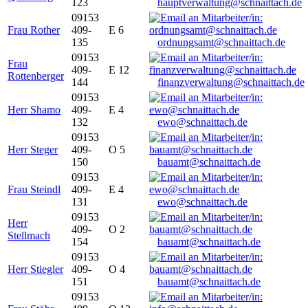
123
hauptverwaltung@schnaittach.de
09153
Frau Rother
409-
E 6
135
ordnungsamt@schnaittach.de
09153
Frau
409-
E 12
Rottenberger
144
finanzverwaltung@schnaittach.de
09153
Herr Shamo
409-
E 4
132
ewo@schnaittach.de
09153
Herr Steger
409-
O 5
150
bauamt@schnaittach.de
09153
Frau Steindl
409-
E 4
131
ewo@schnaittach.de
09153
Herr
409-
O 2
Stellmach
154
bauamt@schnaittach.de
09153
Herr Stiegler
409-
O 4
151
bauamt@schnaittach.de
09153