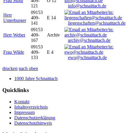
Frau Stöhr
409-
O 12
121
info@schnaittach.de
09153
Herr
409-
E 14
Unterburger
141
liegenschaften@schnaittach.de
09153
Herr Weber
409-
Archiv
167
archiv@schnaittach.de
09153
Frau Wilde
409-
E 4
133
ewo@schnaittach.de
drucken
nach oben
1000 Jahre Schnaittach
Quicklinks
Kontakt
Inhaltsverzeichnis
Impressum
Datenschutzerklärung
Datenschutzhinweis