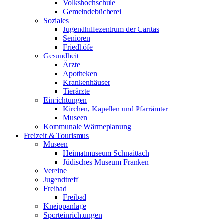
Volkshochschule
Gemeindebücherei
Soziales
Jugendhilfezentrum der Caritas
Senioren
Friedhöfe
Gesundheit
Ärzte
Apotheken
Krankenhäuser
Tierärzte
Einrichtungen
Kirchen, Kapellen und Pfarrämter
Museen
Kommunale Wärmeplanung
Freizeit & Tourismus
Museen
Heimatmuseum Schnaittach
Jüdisches Museum Franken
Vereine
Jugendtreff
Freibad
Freibad
Kneippanlage
Sporteinrichtungen