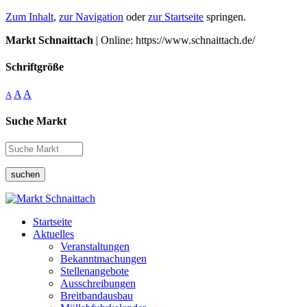
Zum Inhalt
,
zur Navigation
oder
zur Startseite
springen.
Markt Schnaittach
| Online: https://www.schnaittach.de/
Schriftgröße
A
A
A
Suche Markt
suchen
Startseite
Aktuelles
Veranstaltungen
Bekanntmachungen
Stellenangebote
Ausschreibungen
Breitbandausbau