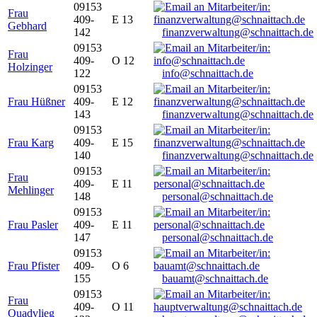
09153
Frau
409-
E 13
Gebhard
142
finanzverwaltung@schnaittach.de
09153
Frau
409-
O 12
Holzinger
122
info@schnaittach.de
09153
Frau Hüßner
409-
E 12
143
finanzverwaltung@schnaittach.de
09153
Frau Karg
409-
E 15
140
finanzverwaltung@schnaittach.de
09153
Frau
409-
E 11
Mehlinger
148
personal@schnaittach.de
09153
Frau Pasler
409-
E 11
147
personal@schnaittach.de
09153
Frau Pfister
409-
O 6
155
bauamt@schnaittach.de
09153
Frau
409-
O 11
Quadvlieg