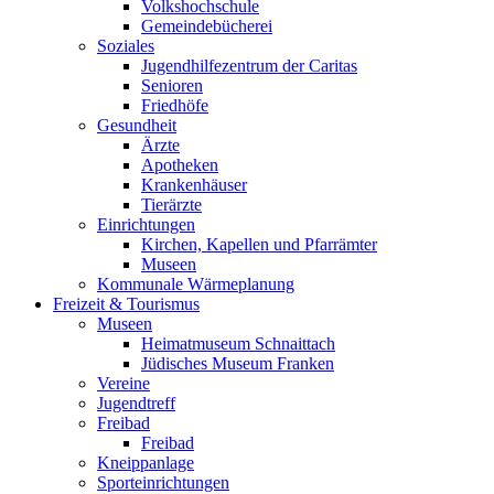
Volkshochschule
Gemeindebücherei
Soziales
Jugendhilfezentrum der Caritas
Senioren
Friedhöfe
Gesundheit
Ärzte
Apotheken
Krankenhäuser
Tierärzte
Einrichtungen
Kirchen, Kapellen und Pfarrämter
Museen
Kommunale Wärmeplanung
Freizeit & Tourismus
Museen
Heimatmuseum Schnaittach
Jüdisches Museum Franken
Vereine
Jugendtreff
Freibad
Freibad
Kneippanlage
Sporteinrichtungen