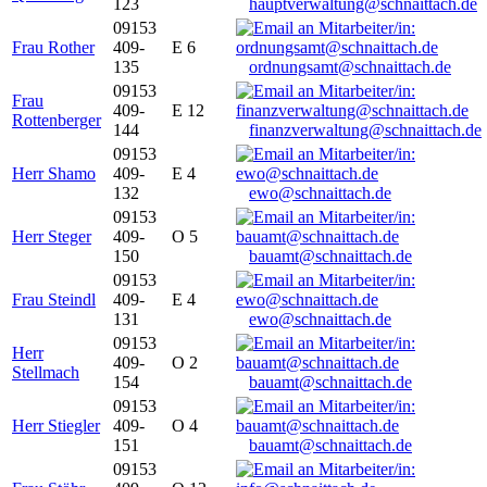
123
hauptverwaltung@schnaittach.de
09153
Frau Rother
409-
E 6
135
ordnungsamt@schnaittach.de
09153
Frau
409-
E 12
Rottenberger
144
finanzverwaltung@schnaittach.de
09153
Herr Shamo
409-
E 4
132
ewo@schnaittach.de
09153
Herr Steger
409-
O 5
150
bauamt@schnaittach.de
09153
Frau Steindl
409-
E 4
131
ewo@schnaittach.de
09153
Herr
409-
O 2
Stellmach
154
bauamt@schnaittach.de
09153
Herr Stiegler
409-
O 4
151
bauamt@schnaittach.de
09153