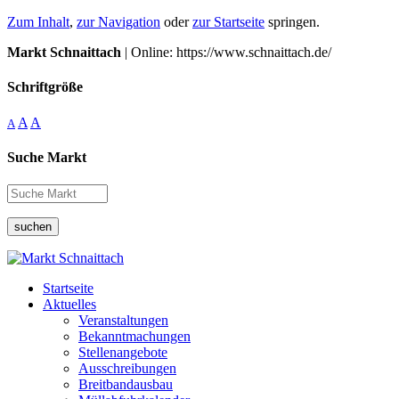
Zum Inhalt
,
zur Navigation
oder
zur Startseite
springen.
Markt Schnaittach
| Online: https://www.schnaittach.de/
Schriftgröße
A
A
A
Suche Markt
suchen
Startseite
Aktuelles
Veranstaltungen
Bekanntmachungen
Stellenangebote
Ausschreibungen
Breitbandausbau