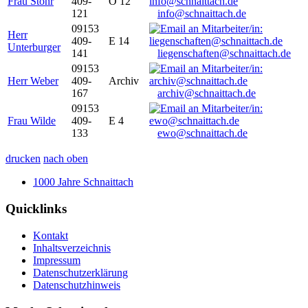
Frau Stöhr
409-
O 12
121
info@schnaittach.de
09153
Herr
409-
E 14
Unterburger
141
liegenschaften@schnaittach.de
09153
Herr Weber
409-
Archiv
167
archiv@schnaittach.de
09153
Frau Wilde
409-
E 4
133
ewo@schnaittach.de
drucken
nach oben
1000 Jahre Schnaittach
Quicklinks
Kontakt
Inhaltsverzeichnis
Impressum
Datenschutzerklärung
Datenschutzhinweis