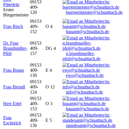
09153
Pitterlein
409-
Erster
120
buergermeister@schnaittach.de
Bürgermeister
09153
Frau Bisch
409-
O 4
152
bauamt@schnaittach.de
Dr. Frau
09153
Brandmüller-
409-
DG 4
Pfeil
157
n.brandmueller-
pfeil@schnaittach.de
09153
Frau Braun
409-
E 4
130
ewo@schnaittach.de
09153
Frau Brendl
409-
O 12
124
info@schnaittach.de
09153
Herr Ertel
409-
O 3
153
bauamt@schnaittach.de
09153
Frau
409-
E 5
Escherich
136
standesamt@schnaittach.de