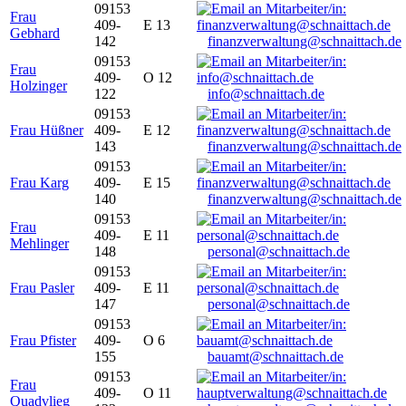
09153
Frau
409-
E 13
Gebhard
142
finanzverwaltung@schnaittach.de
09153
Frau
409-
O 12
Holzinger
122
info@schnaittach.de
09153
Frau Hüßner
409-
E 12
143
finanzverwaltung@schnaittach.de
09153
Frau Karg
409-
E 15
140
finanzverwaltung@schnaittach.de
09153
Frau
409-
E 11
Mehlinger
148
personal@schnaittach.de
09153
Frau Pasler
409-
E 11
147
personal@schnaittach.de
09153
Frau Pfister
409-
O 6
155
bauamt@schnaittach.de
09153
Frau
409-
O 11
Quadvlieg