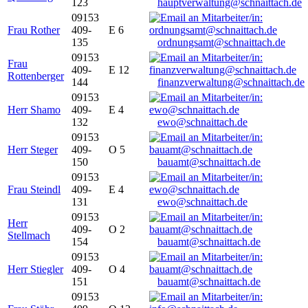
123
hauptverwaltung@schnaittach.de
09153
Frau Rother
409-
E 6
135
ordnungsamt@schnaittach.de
09153
Frau
409-
E 12
Rottenberger
144
finanzverwaltung@schnaittach.de
09153
Herr Shamo
409-
E 4
132
ewo@schnaittach.de
09153
Herr Steger
409-
O 5
150
bauamt@schnaittach.de
09153
Frau Steindl
409-
E 4
131
ewo@schnaittach.de
09153
Herr
409-
O 2
Stellmach
154
bauamt@schnaittach.de
09153
Herr Stiegler
409-
O 4
151
bauamt@schnaittach.de
09153