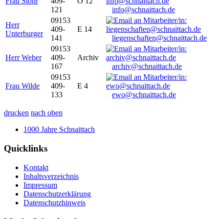
Frau Stöhr
409-
O 12
121
info@schnaittach.de
09153
Herr
409-
E 14
Unterburger
141
liegenschaften@schnaittach.de
09153
Herr Weber
409-
Archiv
167
archiv@schnaittach.de
09153
Frau Wilde
409-
E 4
133
ewo@schnaittach.de
drucken
nach oben
1000 Jahre Schnaittach
Quicklinks
Kontakt
Inhaltsverzeichnis
Impressum
Datenschutzerklärung
Datenschutzhinweis