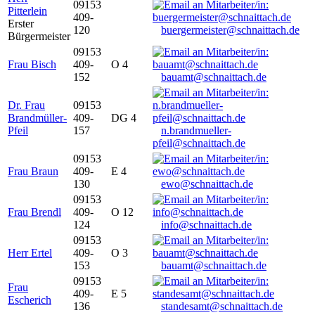
09153
Pitterlein
409-
Erster
120
buergermeister@schnaittach.de
Bürgermeister
09153
Frau Bisch
409-
O 4
152
bauamt@schnaittach.de
Dr. Frau
09153
Brandmüller-
409-
DG 4
Pfeil
157
n.brandmueller-
pfeil@schnaittach.de
09153
Frau Braun
409-
E 4
130
ewo@schnaittach.de
09153
Frau Brendl
409-
O 12
124
info@schnaittach.de
09153
Herr Ertel
409-
O 3
153
bauamt@schnaittach.de
09153
Frau
409-
E 5
Escherich
136
standesamt@schnaittach.de