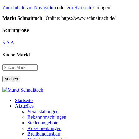
Zum Inhalt
,
zur Navigation
oder
zur Startseite
springen.
Markt Schnaittach
| Online: https://www.schnaittach.de/
Schriftgröße
A
A
A
Suche Markt
suchen
Startseite
Aktuelles
Veranstaltungen
Bekanntmachungen
Stellenangebote
Ausschreibungen
Breitbandausbau