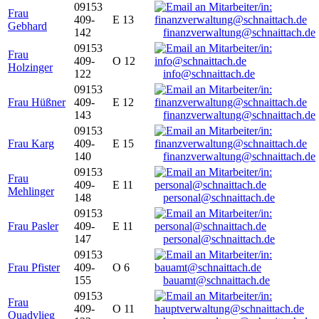
09153
Frau
409-
E 13
Gebhard
142
finanzverwaltung@schnaittach.de
09153
Frau
409-
O 12
Holzinger
122
info@schnaittach.de
09153
Frau Hüßner
409-
E 12
143
finanzverwaltung@schnaittach.de
09153
Frau Karg
409-
E 15
140
finanzverwaltung@schnaittach.de
09153
Frau
409-
E 11
Mehlinger
148
personal@schnaittach.de
09153
Frau Pasler
409-
E 11
147
personal@schnaittach.de
09153
Frau Pfister
409-
O 6
155
bauamt@schnaittach.de
09153
Frau
409-
O 11
Quadvlieg