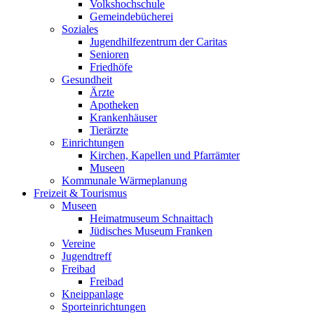
Volkshochschule
Gemeindebücherei
Soziales
Jugendhilfezentrum der Caritas
Senioren
Friedhöfe
Gesundheit
Ärzte
Apotheken
Krankenhäuser
Tierärzte
Einrichtungen
Kirchen, Kapellen und Pfarrämter
Museen
Kommunale Wärmeplanung
Freizeit & Tourismus
Museen
Heimatmuseum Schnaittach
Jüdisches Museum Franken
Vereine
Jugendtreff
Freibad
Freibad
Kneippanlage
Sporteinrichtungen