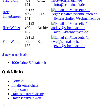
Frau Stöhr
409-
O 12
121
info@schnaittach.de
09153
Herr
409-
E 14
Unterburger
141
liegenschaften@schnaittach.de
09153
Herr Weber
409-
Archiv
167
archiv@schnaittach.de
09153
Frau Wilde
409-
E 4
133
ewo@schnaittach.de
drucken
nach oben
1000 Jahre Schnaittach
Quicklinks
Kontakt
Inhaltsverzeichnis
Impressum
Datenschutzerklärung
Datenschutzhinweis