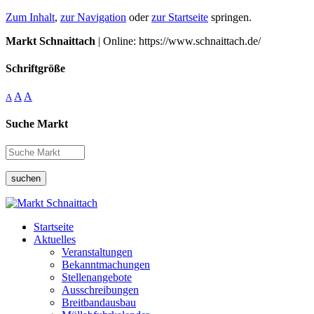
Zum Inhalt
,
zur Navigation
oder
zur Startseite
springen.
Markt Schnaittach
| Online: https://www.schnaittach.de/
Schriftgröße
A
A
A
Suche Markt
suchen
Startseite
Aktuelles
Veranstaltungen
Bekanntmachungen
Stellenangebote
Ausschreibungen
Breitbandausbau