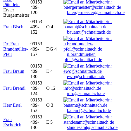
09153
Pitterlein
409-
Erster
120
buergermeister@schnaittach.de
Bürgermeister
09153
Frau Bisch
409-
O 4
152
bauamt@schnaittach.de
Dr. Frau
09153
Brandmüller-
409-
DG 4
Pfeil
157
n.brandmueller-
pfeil@schnaittach.de
09153
Frau Braun
409-
E 4
130
ewo@schnaittach.de
09153
Frau Brendl
409-
O 12
124
info@schnaittach.de
09153
Herr Ertel
409-
O 3
153
bauamt@schnaittach.de
09153
Frau
409-
E 5
Escherich
136
standesamt@schnaittach.de