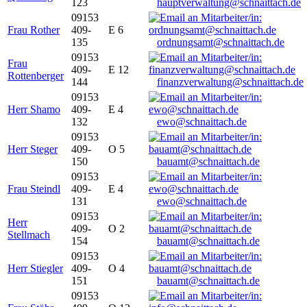
123
hauptverwaltung@schnaittach.de
09153
Frau Rother
409-
E 6
135
ordnungsamt@schnaittach.de
09153
Frau
409-
E 12
Rottenberger
144
finanzverwaltung@schnaittach.de
09153
Herr Shamo
409-
E 4
132
ewo@schnaittach.de
09153
Herr Steger
409-
O 5
150
bauamt@schnaittach.de
09153
Frau Steindl
409-
E 4
131
ewo@schnaittach.de
09153
Herr
409-
O 2
Stellmach
154
bauamt@schnaittach.de
09153
Herr Stiegler
409-
O 4
151
bauamt@schnaittach.de
09153