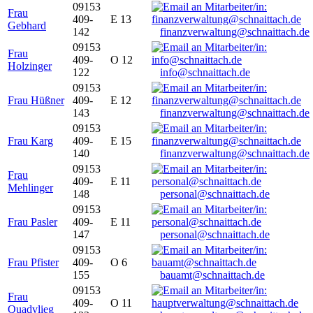
09153
Frau
409-
E 13
Gebhard
142
finanzverwaltung@schnaittach.de
09153
Frau
409-
O 12
Holzinger
122
info@schnaittach.de
09153
Frau Hüßner
409-
E 12
143
finanzverwaltung@schnaittach.de
09153
Frau Karg
409-
E 15
140
finanzverwaltung@schnaittach.de
09153
Frau
409-
E 11
Mehlinger
148
personal@schnaittach.de
09153
Frau Pasler
409-
E 11
147
personal@schnaittach.de
09153
Frau Pfister
409-
O 6
155
bauamt@schnaittach.de
09153
Frau
409-
O 11
Quadvlieg