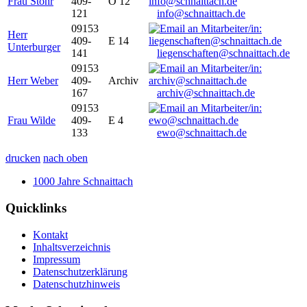
Frau Stöhr
409-
O 12
121
info@schnaittach.de
09153
Herr
409-
E 14
Unterburger
141
liegenschaften@schnaittach.de
09153
Herr Weber
409-
Archiv
167
archiv@schnaittach.de
09153
Frau Wilde
409-
E 4
133
ewo@schnaittach.de
drucken
nach oben
1000 Jahre Schnaittach
Quicklinks
Kontakt
Inhaltsverzeichnis
Impressum
Datenschutzerklärung
Datenschutzhinweis