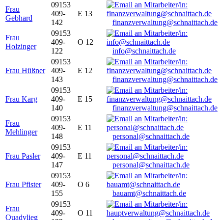
09153
Frau
409-
E 13
Gebhard
142
finanzverwaltung@schnaittach.de
09153
Frau
409-
O 12
Holzinger
122
info@schnaittach.de
09153
Frau Hüßner
409-
E 12
143
finanzverwaltung@schnaittach.de
09153
Frau Karg
409-
E 15
140
finanzverwaltung@schnaittach.de
09153
Frau
409-
E 11
Mehlinger
148
personal@schnaittach.de
09153
Frau Pasler
409-
E 11
147
personal@schnaittach.de
09153
Frau Pfister
409-
O 6
155
bauamt@schnaittach.de
09153
Frau
409-
O 11
Quadvlieg