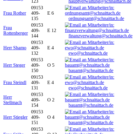
123
hauptverwaltung@schnaittach.de
09153
Frau Rother
409-
E 6
135
ordnungsamt@schnaittach.de
09153
Frau
409-
E 12
Rottenberger
144
finanzverwaltung@schnaittach.de
09153
Herr Shamo
409-
E 4
132
ewo@schnaittach.de
09153
Herr Steger
409-
O 5
150
bauamt@schnaittach.de
09153
Frau Steindl
409-
E 4
131
ewo@schnaittach.de
09153
Herr
409-
O 2
Stellmach
154
bauamt@schnaittach.de
09153
Herr Stiegler
409-
O 4
151
bauamt@schnaittach.de
09153