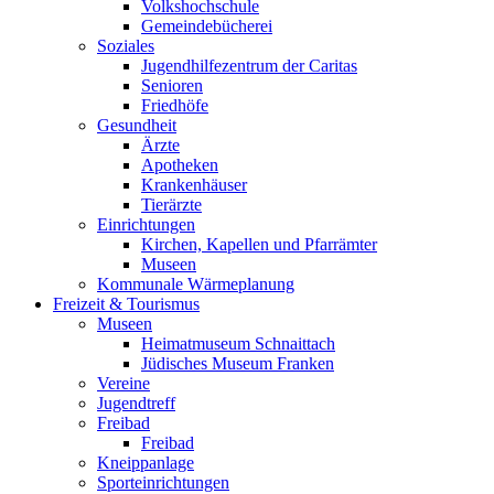
Volkshochschule
Gemeindebücherei
Soziales
Jugendhilfezentrum der Caritas
Senioren
Friedhöfe
Gesundheit
Ärzte
Apotheken
Krankenhäuser
Tierärzte
Einrichtungen
Kirchen, Kapellen und Pfarrämter
Museen
Kommunale Wärmeplanung
Freizeit & Tourismus
Museen
Heimatmuseum Schnaittach
Jüdisches Museum Franken
Vereine
Jugendtreff
Freibad
Freibad
Kneippanlage
Sporteinrichtungen