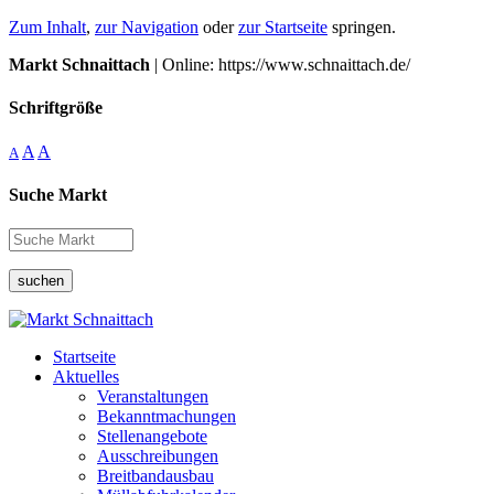
Zum Inhalt
,
zur Navigation
oder
zur Startseite
springen.
Markt Schnaittach
| Online: https://www.schnaittach.de/
Schriftgröße
A
A
A
Suche Markt
suchen
Startseite
Aktuelles
Veranstaltungen
Bekanntmachungen
Stellenangebote
Ausschreibungen
Breitbandausbau