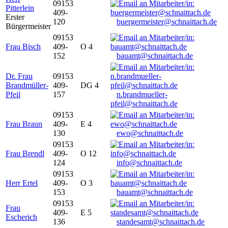
09153
Pitterlein
409-
Erster
120
buergermeister@schnaittach.de
Bürgermeister
09153
Frau Bisch
409-
O 4
152
bauamt@schnaittach.de
Dr. Frau
09153
Brandmüller-
409-
DG 4
Pfeil
157
n.brandmueller-
pfeil@schnaittach.de
09153
Frau Braun
409-
E 4
130
ewo@schnaittach.de
09153
Frau Brendl
409-
O 12
124
info@schnaittach.de
09153
Herr Ertel
409-
O 3
153
bauamt@schnaittach.de
09153
Frau
409-
E 5
Escherich
136
standesamt@schnaittach.de