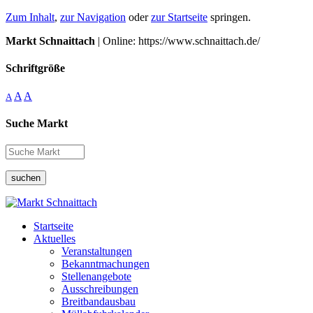
Zum Inhalt
,
zur Navigation
oder
zur Startseite
springen.
Markt Schnaittach
| Online: https://www.schnaittach.de/
Schriftgröße
A
A
A
Suche Markt
suchen
Startseite
Aktuelles
Veranstaltungen
Bekanntmachungen
Stellenangebote
Ausschreibungen
Breitbandausbau