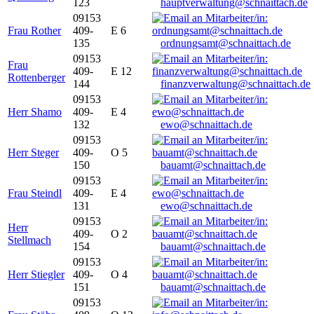
123
hauptverwaltung@schnaittach.de
09153
Frau Rother
409-
E 6
135
ordnungsamt@schnaittach.de
09153
Frau
409-
E 12
Rottenberger
144
finanzverwaltung@schnaittach.de
09153
Herr Shamo
409-
E 4
132
ewo@schnaittach.de
09153
Herr Steger
409-
O 5
150
bauamt@schnaittach.de
09153
Frau Steindl
409-
E 4
131
ewo@schnaittach.de
09153
Herr
409-
O 2
Stellmach
154
bauamt@schnaittach.de
09153
Herr Stiegler
409-
O 4
151
bauamt@schnaittach.de
09153