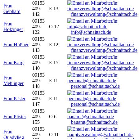
09153
Frau
409-
E 13
Gebhard
142
finanzverwaltung@schnaittach.de
09153
Frau
409-
O 12
Holzinger
122
info@schnaittach.de
09153
Frau Hüßner
409-
E 12
143
finanzverwaltung@schnaittach.de
09153
Frau Karg
409-
E 15
140
finanzverwaltung@schnaittach.de
09153
Frau
409-
E 11
Mehlinger
148
personal@schnaittach.de
09153
Frau Pasler
409-
E 11
147
personal@schnaittach.de
09153
Frau Pfister
409-
O 6
155
bauamt@schnaittach.de
09153
Frau
409-
O 11
Quadvlieg