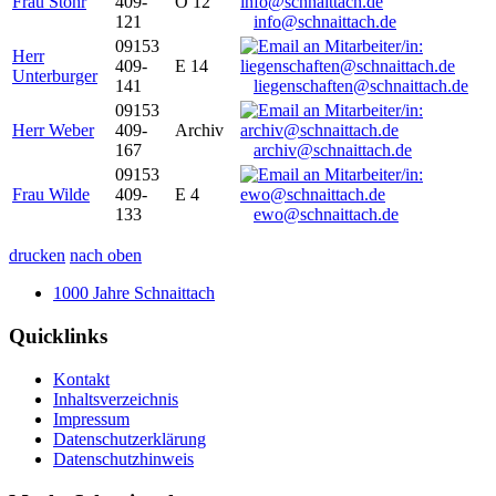
Frau Stöhr
409-
O 12
121
info@schnaittach.de
09153
Herr
409-
E 14
Unterburger
141
liegenschaften@schnaittach.de
09153
Herr Weber
409-
Archiv
167
archiv@schnaittach.de
09153
Frau Wilde
409-
E 4
133
ewo@schnaittach.de
drucken
nach oben
1000 Jahre Schnaittach
Quicklinks
Kontakt
Inhaltsverzeichnis
Impressum
Datenschutzerklärung
Datenschutzhinweis