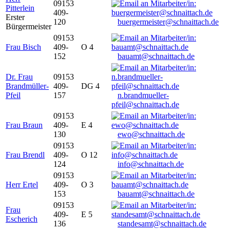
09153
Pitterlein
409-
Erster
120
buergermeister@schnaittach.de
Bürgermeister
09153
Frau Bisch
409-
O 4
152
bauamt@schnaittach.de
Dr. Frau
09153
Brandmüller-
409-
DG 4
Pfeil
157
n.brandmueller-
pfeil@schnaittach.de
09153
Frau Braun
409-
E 4
130
ewo@schnaittach.de
09153
Frau Brendl
409-
O 12
124
info@schnaittach.de
09153
Herr Ertel
409-
O 3
153
bauamt@schnaittach.de
09153
Frau
409-
E 5
Escherich
136
standesamt@schnaittach.de