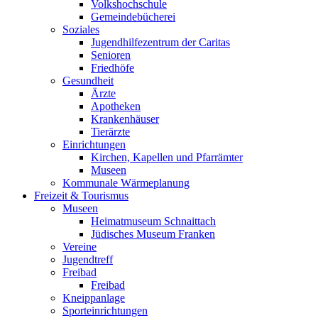
Volkshochschule
Gemeindebücherei
Soziales
Jugendhilfezentrum der Caritas
Senioren
Friedhöfe
Gesundheit
Ärzte
Apotheken
Krankenhäuser
Tierärzte
Einrichtungen
Kirchen, Kapellen und Pfarrämter
Museen
Kommunale Wärmeplanung
Freizeit & Tourismus
Museen
Heimatmuseum Schnaittach
Jüdisches Museum Franken
Vereine
Jugendtreff
Freibad
Freibad
Kneippanlage
Sporteinrichtungen