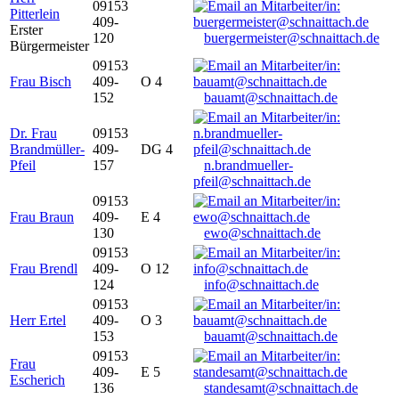
09153
Pitterlein
409-
Erster
120
buergermeister@schnaittach.de
Bürgermeister
09153
Frau Bisch
409-
O 4
152
bauamt@schnaittach.de
Dr. Frau
09153
Brandmüller-
409-
DG 4
Pfeil
157
n.brandmueller-
pfeil@schnaittach.de
09153
Frau Braun
409-
E 4
130
ewo@schnaittach.de
09153
Frau Brendl
409-
O 12
124
info@schnaittach.de
09153
Herr Ertel
409-
O 3
153
bauamt@schnaittach.de
09153
Frau
409-
E 5
Escherich
136
standesamt@schnaittach.de