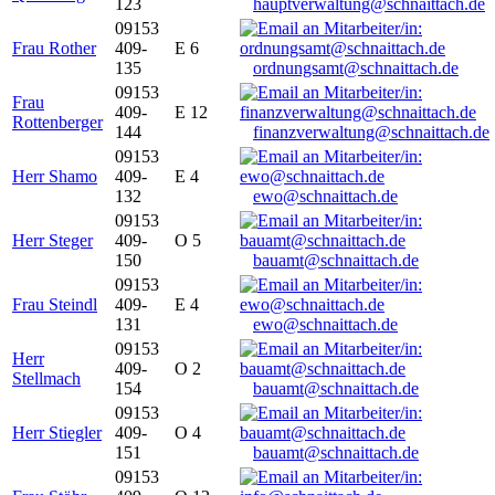
123
hauptverwaltung@schnaittach.de
09153
Frau Rother
409-
E 6
135
ordnungsamt@schnaittach.de
09153
Frau
409-
E 12
Rottenberger
144
finanzverwaltung@schnaittach.de
09153
Herr Shamo
409-
E 4
132
ewo@schnaittach.de
09153
Herr Steger
409-
O 5
150
bauamt@schnaittach.de
09153
Frau Steindl
409-
E 4
131
ewo@schnaittach.de
09153
Herr
409-
O 2
Stellmach
154
bauamt@schnaittach.de
09153
Herr Stiegler
409-
O 4
151
bauamt@schnaittach.de
09153