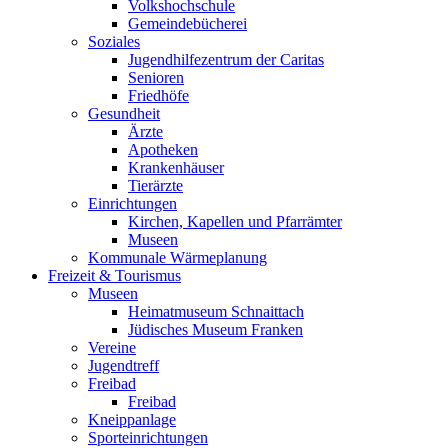
Volkshochschule
Gemeindebücherei
Soziales
Jugendhilfezentrum der Caritas
Senioren
Friedhöfe
Gesundheit
Ärzte
Apotheken
Krankenhäuser
Tierärzte
Einrichtungen
Kirchen, Kapellen und Pfarrämter
Museen
Kommunale Wärmeplanung
Freizeit & Tourismus
Museen
Heimatmuseum Schnaittach
Jüdisches Museum Franken
Vereine
Jugendtreff
Freibad
Freibad
Kneippanlage
Sporteinrichtungen