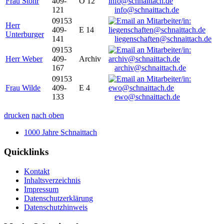
Frau Stöhr
409-
O 12
121
info@schnaittach.de
09153
Herr
409-
E 14
Unterburger
141
liegenschaften@schnaittach.de
09153
Herr Weber
409-
Archiv
167
archiv@schnaittach.de
09153
Frau Wilde
409-
E 4
133
ewo@schnaittach.de
drucken
nach oben
1000 Jahre Schnaittach
Quicklinks
Kontakt
Inhaltsverzeichnis
Impressum
Datenschutzerklärung
Datenschutzhinweis