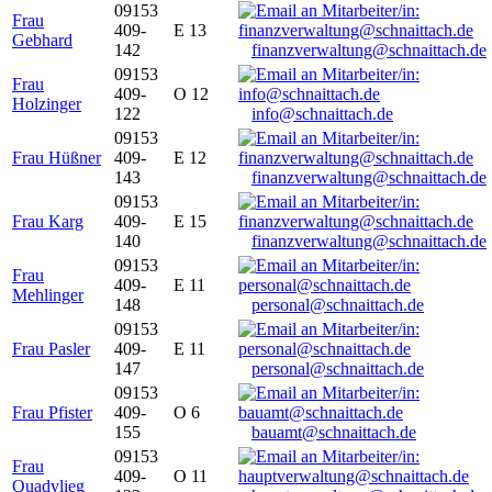
09153
Frau
409-
E 13
Gebhard
142
finanzverwaltung@schnaittach.de
09153
Frau
409-
O 12
Holzinger
122
info@schnaittach.de
09153
Frau Hüßner
409-
E 12
143
finanzverwaltung@schnaittach.de
09153
Frau Karg
409-
E 15
140
finanzverwaltung@schnaittach.de
09153
Frau
409-
E 11
Mehlinger
148
personal@schnaittach.de
09153
Frau Pasler
409-
E 11
147
personal@schnaittach.de
09153
Frau Pfister
409-
O 6
155
bauamt@schnaittach.de
09153
Frau
409-
O 11
Quadvlieg