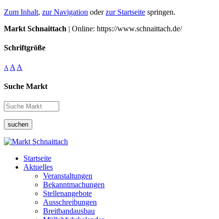
Zum Inhalt
,
zur Navigation
oder
zur Startseite
springen.
Markt Schnaittach
| Online: https://www.schnaittach.de/
Schriftgröße
A
A
A
Suche Markt
suchen
Startseite
Aktuelles
Veranstaltungen
Bekanntmachungen
Stellenangebote
Ausschreibungen
Breitbandausbau