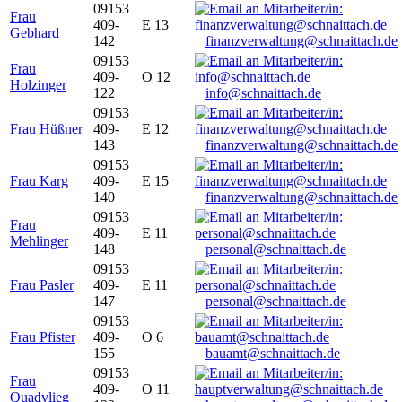
09153
Frau
409-
E 13
Gebhard
142
finanzverwaltung@schnaittach.de
09153
Frau
409-
O 12
Holzinger
122
info@schnaittach.de
09153
Frau Hüßner
409-
E 12
143
finanzverwaltung@schnaittach.de
09153
Frau Karg
409-
E 15
140
finanzverwaltung@schnaittach.de
09153
Frau
409-
E 11
Mehlinger
148
personal@schnaittach.de
09153
Frau Pasler
409-
E 11
147
personal@schnaittach.de
09153
Frau Pfister
409-
O 6
155
bauamt@schnaittach.de
09153
Frau
409-
O 11
Quadvlieg