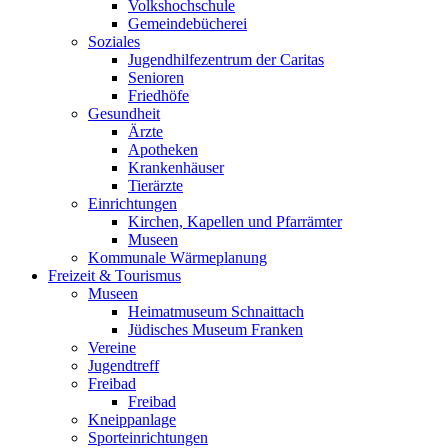
Volkshochschule
Gemeindebücherei
Soziales
Jugendhilfezentrum der Caritas
Senioren
Friedhöfe
Gesundheit
Ärzte
Apotheken
Krankenhäuser
Tierärzte
Einrichtungen
Kirchen, Kapellen und Pfarrämter
Museen
Kommunale Wärmeplanung
Freizeit & Tourismus
Museen
Heimatmuseum Schnaittach
Jüdisches Museum Franken
Vereine
Jugendtreff
Freibad
Freibad
Kneippanlage
Sporteinrichtungen