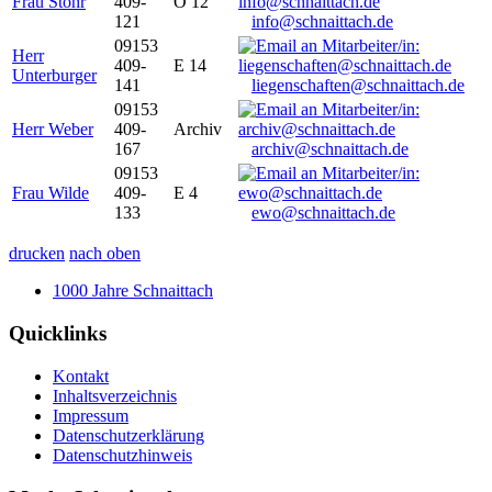
Frau Stöhr
409-
O 12
121
info@schnaittach.de
09153
Herr
409-
E 14
Unterburger
141
liegenschaften@schnaittach.de
09153
Herr Weber
409-
Archiv
167
archiv@schnaittach.de
09153
Frau Wilde
409-
E 4
133
ewo@schnaittach.de
drucken
nach oben
1000 Jahre Schnaittach
Quicklinks
Kontakt
Inhaltsverzeichnis
Impressum
Datenschutzerklärung
Datenschutzhinweis