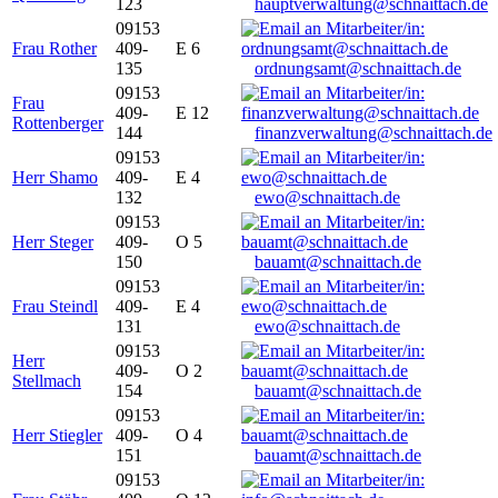
123
hauptverwaltung@schnaittach.de
09153
Frau Rother
409-
E 6
135
ordnungsamt@schnaittach.de
09153
Frau
409-
E 12
Rottenberger
144
finanzverwaltung@schnaittach.de
09153
Herr Shamo
409-
E 4
132
ewo@schnaittach.de
09153
Herr Steger
409-
O 5
150
bauamt@schnaittach.de
09153
Frau Steindl
409-
E 4
131
ewo@schnaittach.de
09153
Herr
409-
O 2
Stellmach
154
bauamt@schnaittach.de
09153
Herr Stiegler
409-
O 4
151
bauamt@schnaittach.de
09153