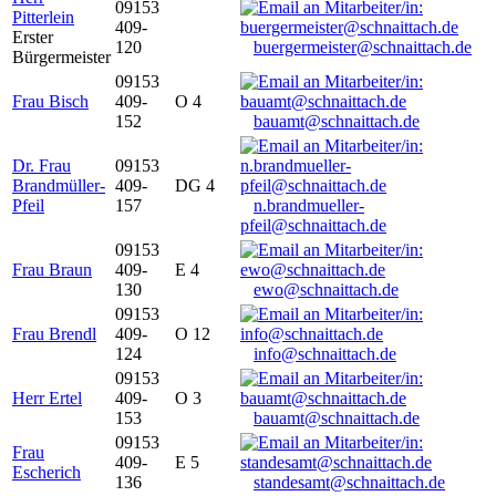
09153
Pitterlein
409-
Erster
120
buergermeister@schnaittach.de
Bürgermeister
09153
Frau Bisch
409-
O 4
152
bauamt@schnaittach.de
Dr. Frau
09153
Brandmüller-
409-
DG 4
Pfeil
157
n.brandmueller-
pfeil@schnaittach.de
09153
Frau Braun
409-
E 4
130
ewo@schnaittach.de
09153
Frau Brendl
409-
O 12
124
info@schnaittach.de
09153
Herr Ertel
409-
O 3
153
bauamt@schnaittach.de
09153
Frau
409-
E 5
Escherich
136
standesamt@schnaittach.de