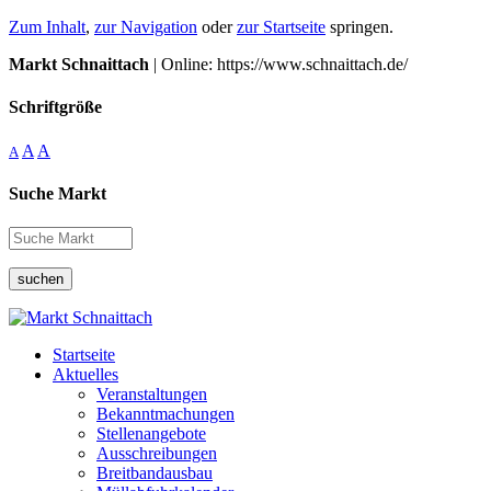
Zum Inhalt
,
zur Navigation
oder
zur Startseite
springen.
Markt Schnaittach
| Online: https://www.schnaittach.de/
Schriftgröße
A
A
A
Suche Markt
suchen
Startseite
Aktuelles
Veranstaltungen
Bekanntmachungen
Stellenangebote
Ausschreibungen
Breitbandausbau