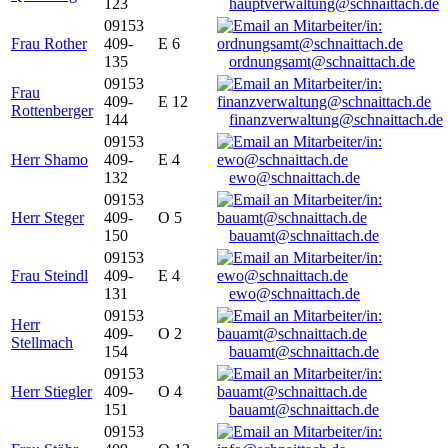
123
hauptverwaltung@schnaittach.de
09153
Frau Rother
409-
E 6
135
ordnungsamt@schnaittach.de
09153
Frau
409-
E 12
Rottenberger
144
finanzverwaltung@schnaittach.de
09153
Herr Shamo
409-
E 4
132
ewo@schnaittach.de
09153
Herr Steger
409-
O 5
150
bauamt@schnaittach.de
09153
Frau Steindl
409-
E 4
131
ewo@schnaittach.de
09153
Herr
409-
O 2
Stellmach
154
bauamt@schnaittach.de
09153
Herr Stiegler
409-
O 4
151
bauamt@schnaittach.de
09153