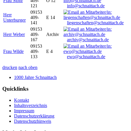
Frau Stöhr
409-
O 12
121
info@schnaittach.de
09153
Herr
409-
E 14
Unterburger
141
liegenschaften@schnaittach.de
09153
Herr Weber
409-
Archiv
167
archiv@schnaittach.de
09153
Frau Wilde
409-
E 4
133
ewo@schnaittach.de
drucken
nach oben
1000 Jahre Schnaittach
Quicklinks
Kontakt
Inhaltsverzeichnis
Impressum
Datenschutzerklärung
Datenschutzhinweis