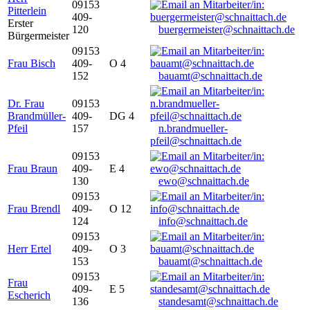
09153
Pitterlein
409-
Erster
120
buergermeister@schnaittach.de
Bürgermeister
09153
Frau Bisch
409-
O 4
152
bauamt@schnaittach.de
Dr. Frau
09153
Brandmüller-
409-
DG 4
Pfeil
157
n.brandmueller-
pfeil@schnaittach.de
09153
Frau Braun
409-
E 4
130
ewo@schnaittach.de
09153
Frau Brendl
409-
O 12
124
info@schnaittach.de
09153
Herr Ertel
409-
O 3
153
bauamt@schnaittach.de
09153
Frau
409-
E 5
Escherich
136
standesamt@schnaittach.de