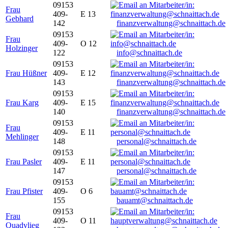
09153
Frau
409-
E 13
Gebhard
142
finanzverwaltung@schnaittach.de
09153
Frau
409-
O 12
Holzinger
122
info@schnaittach.de
09153
Frau Hüßner
409-
E 12
143
finanzverwaltung@schnaittach.de
09153
Frau Karg
409-
E 15
140
finanzverwaltung@schnaittach.de
09153
Frau
409-
E 11
Mehlinger
148
personal@schnaittach.de
09153
Frau Pasler
409-
E 11
147
personal@schnaittach.de
09153
Frau Pfister
409-
O 6
155
bauamt@schnaittach.de
09153
Frau
409-
O 11
Quadvlieg