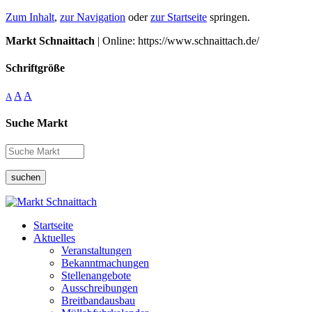
Zum Inhalt
,
zur Navigation
oder
zur Startseite
springen.
Markt Schnaittach
| Online: https://www.schnaittach.de/
Schriftgröße
A
A
A
Suche Markt
suchen
Startseite
Aktuelles
Veranstaltungen
Bekanntmachungen
Stellenangebote
Ausschreibungen
Breitbandausbau