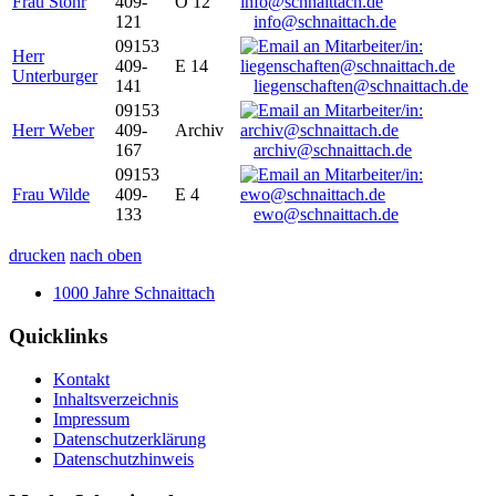
Frau Stöhr
409-
O 12
121
info@schnaittach.de
09153
Herr
409-
E 14
Unterburger
141
liegenschaften@schnaittach.de
09153
Herr Weber
409-
Archiv
167
archiv@schnaittach.de
09153
Frau Wilde
409-
E 4
133
ewo@schnaittach.de
drucken
nach oben
1000 Jahre Schnaittach
Quicklinks
Kontakt
Inhaltsverzeichnis
Impressum
Datenschutzerklärung
Datenschutzhinweis