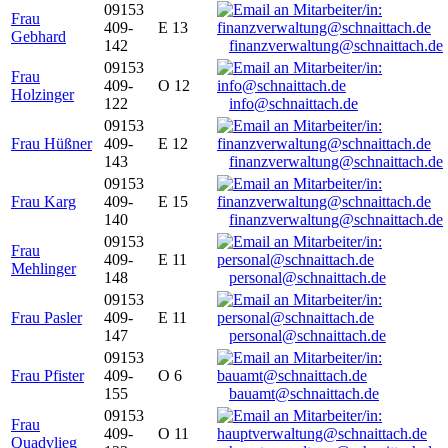
09153
Frau
409-
E 13
Gebhard
142
finanzverwaltung@schnaittach.de
09153
Frau
409-
O 12
Holzinger
122
info@schnaittach.de
09153
Frau Hüßner
409-
E 12
143
finanzverwaltung@schnaittach.de
09153
Frau Karg
409-
E 15
140
finanzverwaltung@schnaittach.de
09153
Frau
409-
E 11
Mehlinger
148
personal@schnaittach.de
09153
Frau Pasler
409-
E 11
147
personal@schnaittach.de
09153
Frau Pfister
409-
O 6
155
bauamt@schnaittach.de
09153
Frau
409-
O 11
Quadvlieg