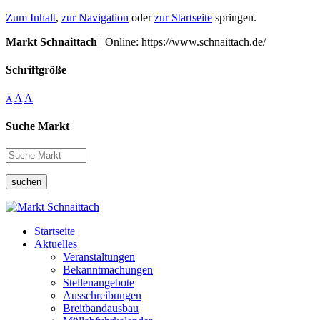
Zum Inhalt
,
zur Navigation
oder
zur Startseite
springen.
Markt Schnaittach
| Online: https://www.schnaittach.de/
Schriftgröße
A
A
A
Suche Markt
suchen
Startseite
Aktuelles
Veranstaltungen
Bekanntmachungen
Stellenangebote
Ausschreibungen
Breitbandausbau