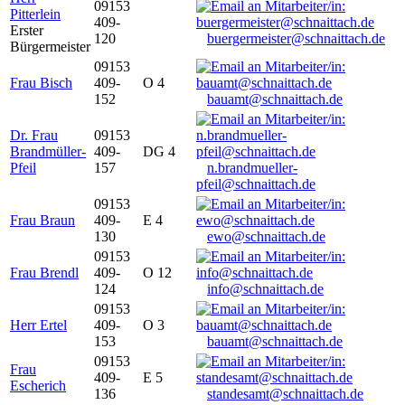
09153
Pitterlein
409-
Erster
120
buergermeister@schnaittach.de
Bürgermeister
09153
Frau Bisch
409-
O 4
152
bauamt@schnaittach.de
Dr. Frau
09153
Brandmüller-
409-
DG 4
Pfeil
157
n.brandmueller-
pfeil@schnaittach.de
09153
Frau Braun
409-
E 4
130
ewo@schnaittach.de
09153
Frau Brendl
409-
O 12
124
info@schnaittach.de
09153
Herr Ertel
409-
O 3
153
bauamt@schnaittach.de
09153
Frau
409-
E 5
Escherich
136
standesamt@schnaittach.de