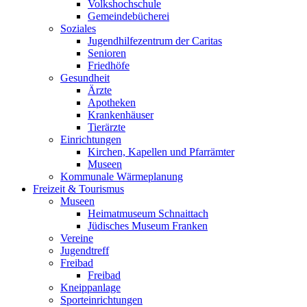
Volkshochschule
Gemeindebücherei
Soziales
Jugendhilfezentrum der Caritas
Senioren
Friedhöfe
Gesundheit
Ärzte
Apotheken
Krankenhäuser
Tierärzte
Einrichtungen
Kirchen, Kapellen und Pfarrämter
Museen
Kommunale Wärmeplanung
Freizeit & Tourismus
Museen
Heimatmuseum Schnaittach
Jüdisches Museum Franken
Vereine
Jugendtreff
Freibad
Freibad
Kneippanlage
Sporteinrichtungen