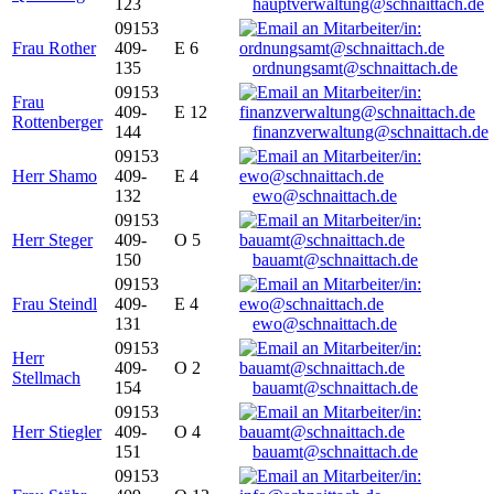
123
hauptverwaltung@schnaittach.de
09153
Frau Rother
409-
E 6
135
ordnungsamt@schnaittach.de
09153
Frau
409-
E 12
Rottenberger
144
finanzverwaltung@schnaittach.de
09153
Herr Shamo
409-
E 4
132
ewo@schnaittach.de
09153
Herr Steger
409-
O 5
150
bauamt@schnaittach.de
09153
Frau Steindl
409-
E 4
131
ewo@schnaittach.de
09153
Herr
409-
O 2
Stellmach
154
bauamt@schnaittach.de
09153
Herr Stiegler
409-
O 4
151
bauamt@schnaittach.de
09153