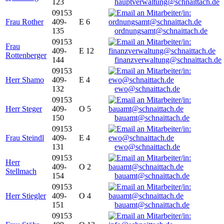
123
hauptverwaltung@schnaittach.de
09153
Frau Rother
409-
E 6
135
ordnungsamt@schnaittach.de
09153
Frau
409-
E 12
Rottenberger
144
finanzverwaltung@schnaittach.de
09153
Herr Shamo
409-
E 4
132
ewo@schnaittach.de
09153
Herr Steger
409-
O 5
150
bauamt@schnaittach.de
09153
Frau Steindl
409-
E 4
131
ewo@schnaittach.de
09153
Herr
409-
O 2
Stellmach
154
bauamt@schnaittach.de
09153
Herr Stiegler
409-
O 4
151
bauamt@schnaittach.de
09153