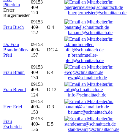
09153
Pitterlein
409-
Erster
120
buergermeister@schnaittach.de
Bürgermeister
09153
Frau Bisch
409-
O 4
152
bauamt@schnaittach.de
Dr. Frau
09153
Brandmüller-
409-
DG 4
Pfeil
157
n.brandmueller-
pfeil@schnaittach.de
09153
Frau Braun
409-
E 4
130
ewo@schnaittach.de
09153
Frau Brendl
409-
O 12
124
info@schnaittach.de
09153
Herr Ertel
409-
O 3
153
bauamt@schnaittach.de
09153
Frau
409-
E 5
Escherich
136
standesamt@schnaittach.de