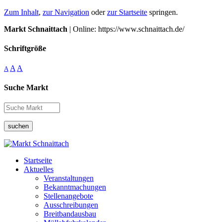
Zum Inhalt
,
zur Navigation
oder
zur Startseite
springen.
Markt Schnaittach
| Online: https://www.schnaittach.de/
Schriftgröße
A
A
A
Suche Markt
suchen
Startseite
Aktuelles
Veranstaltungen
Bekanntmachungen
Stellenangebote
Ausschreibungen
Breitbandausbau