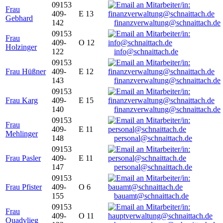
09153
Frau
409-
E 13
Gebhard
142
finanzverwaltung@schnaittach.de
09153
Frau
409-
O 12
Holzinger
122
info@schnaittach.de
09153
Frau Hüßner
409-
E 12
143
finanzverwaltung@schnaittach.de
09153
Frau Karg
409-
E 15
140
finanzverwaltung@schnaittach.de
09153
Frau
409-
E 11
Mehlinger
148
personal@schnaittach.de
09153
Frau Pasler
409-
E 11
147
personal@schnaittach.de
09153
Frau Pfister
409-
O 6
155
bauamt@schnaittach.de
09153
Frau
409-
O 11
Quadvlieg