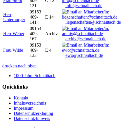
Frau Stöhr
409-
O 12
121
info@schnaittach.de
09153
Herr
409-
E 14
Unterburger
141
liegenschaften@schnaittach.de
09153
Herr Weber
409-
Archiv
167
archiv@schnaittach.de
09153
Frau Wilde
409-
E 4
133
ewo@schnaittach.de
drucken
nach oben
1000 Jahre Schnaittach
Quicklinks
Kontakt
Inhaltsverzeichnis
Impressum
Datenschutzerklärung
Datenschutzhinweis