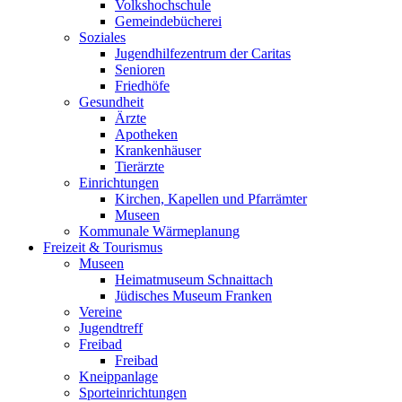
Volkshochschule
Gemeindebücherei
Soziales
Jugendhilfezentrum der Caritas
Senioren
Friedhöfe
Gesundheit
Ärzte
Apotheken
Krankenhäuser
Tierärzte
Einrichtungen
Kirchen, Kapellen und Pfarrämter
Museen
Kommunale Wärmeplanung
Freizeit & Tourismus
Museen
Heimatmuseum Schnaittach
Jüdisches Museum Franken
Vereine
Jugendtreff
Freibad
Freibad
Kneippanlage
Sporteinrichtungen