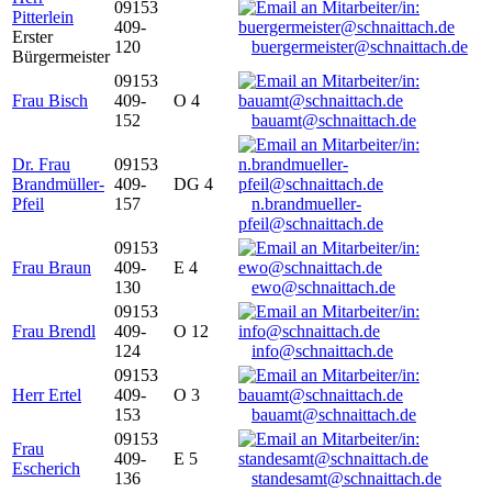
09153
Pitterlein
409-
Erster
120
buergermeister@schnaittach.de
Bürgermeister
09153
Frau Bisch
409-
O 4
152
bauamt@schnaittach.de
Dr. Frau
09153
Brandmüller-
409-
DG 4
Pfeil
157
n.brandmueller-
pfeil@schnaittach.de
09153
Frau Braun
409-
E 4
130
ewo@schnaittach.de
09153
Frau Brendl
409-
O 12
124
info@schnaittach.de
09153
Herr Ertel
409-
O 3
153
bauamt@schnaittach.de
09153
Frau
409-
E 5
Escherich
136
standesamt@schnaittach.de