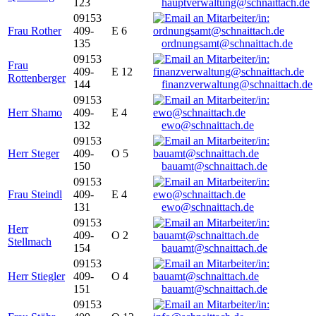
123
hauptverwaltung@schnaittach.de
09153
Frau Rother
409-
E 6
135
ordnungsamt@schnaittach.de
09153
Frau
409-
E 12
Rottenberger
144
finanzverwaltung@schnaittach.de
09153
Herr Shamo
409-
E 4
132
ewo@schnaittach.de
09153
Herr Steger
409-
O 5
150
bauamt@schnaittach.de
09153
Frau Steindl
409-
E 4
131
ewo@schnaittach.de
09153
Herr
409-
O 2
Stellmach
154
bauamt@schnaittach.de
09153
Herr Stiegler
409-
O 4
151
bauamt@schnaittach.de
09153