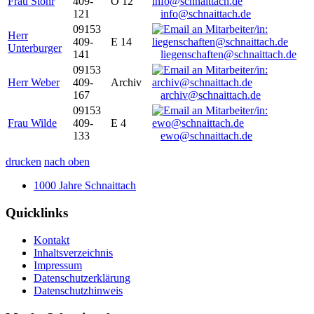
Frau Stöhr
409-
O 12
121
info@schnaittach.de
09153
Herr
409-
E 14
Unterburger
141
liegenschaften@schnaittach.de
09153
Herr Weber
409-
Archiv
167
archiv@schnaittach.de
09153
Frau Wilde
409-
E 4
133
ewo@schnaittach.de
drucken
nach oben
1000 Jahre Schnaittach
Quicklinks
Kontakt
Inhaltsverzeichnis
Impressum
Datenschutzerklärung
Datenschutzhinweis