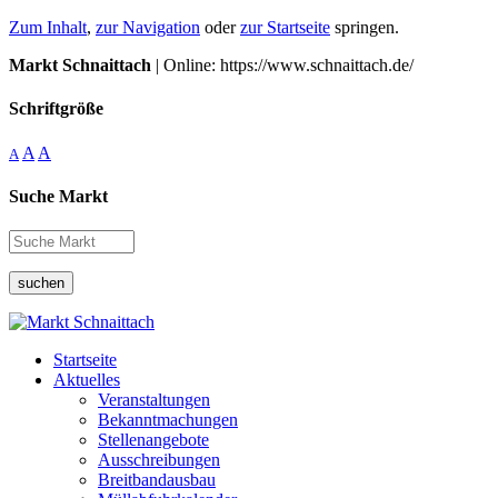
Zum Inhalt
,
zur Navigation
oder
zur Startseite
springen.
Markt Schnaittach
| Online: https://www.schnaittach.de/
Schriftgröße
A
A
A
Suche Markt
suchen
Startseite
Aktuelles
Veranstaltungen
Bekanntmachungen
Stellenangebote
Ausschreibungen
Breitbandausbau