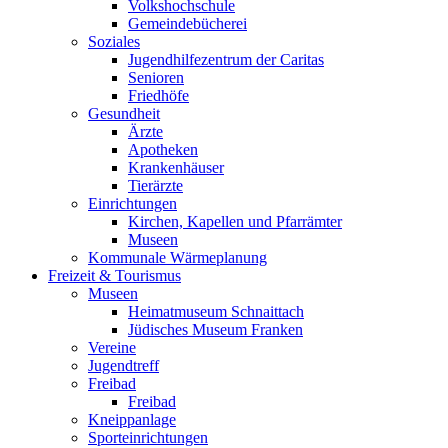
Volkshochschule
Gemeindebücherei
Soziales
Jugendhilfezentrum der Caritas
Senioren
Friedhöfe
Gesundheit
Ärzte
Apotheken
Krankenhäuser
Tierärzte
Einrichtungen
Kirchen, Kapellen und Pfarrämter
Museen
Kommunale Wärmeplanung
Freizeit & Tourismus
Museen
Heimatmuseum Schnaittach
Jüdisches Museum Franken
Vereine
Jugendtreff
Freibad
Freibad
Kneippanlage
Sporteinrichtungen