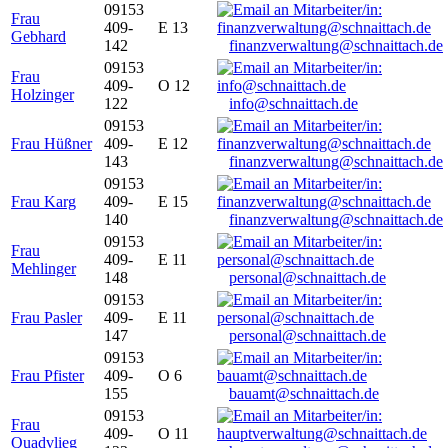
09153
Frau
409-
E 13
Gebhard
142
finanzverwaltung@schnaittach.de
09153
Frau
409-
O 12
Holzinger
122
info@schnaittach.de
09153
Frau Hüßner
409-
E 12
143
finanzverwaltung@schnaittach.de
09153
Frau Karg
409-
E 15
140
finanzverwaltung@schnaittach.de
09153
Frau
409-
E 11
Mehlinger
148
personal@schnaittach.de
09153
Frau Pasler
409-
E 11
147
personal@schnaittach.de
09153
Frau Pfister
409-
O 6
155
bauamt@schnaittach.de
09153
Frau
409-
O 11
Quadvlieg