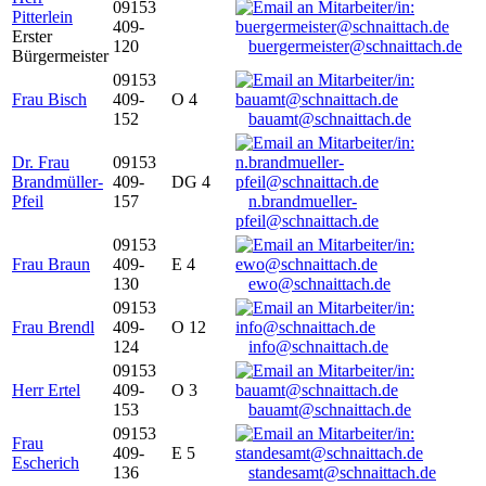
09153
Pitterlein
409-
Erster
120
buergermeister@schnaittach.de
Bürgermeister
09153
Frau Bisch
409-
O 4
152
bauamt@schnaittach.de
Dr. Frau
09153
Brandmüller-
409-
DG 4
Pfeil
157
n.brandmueller-
pfeil@schnaittach.de
09153
Frau Braun
409-
E 4
130
ewo@schnaittach.de
09153
Frau Brendl
409-
O 12
124
info@schnaittach.de
09153
Herr Ertel
409-
O 3
153
bauamt@schnaittach.de
09153
Frau
409-
E 5
Escherich
136
standesamt@schnaittach.de