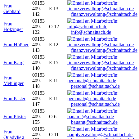
09153
Frau
409-
E 13
Gebhard
142
finanzverwaltung@schnaittach.de
09153
Frau
409-
O 12
Holzinger
122
info@schnaittach.de
09153
Frau Hüßner
409-
E 12
143
finanzverwaltung@schnaittach.de
09153
Frau Karg
409-
E 15
140
finanzverwaltung@schnaittach.de
09153
Frau
409-
E 11
Mehlinger
148
personal@schnaittach.de
09153
Frau Pasler
409-
E 11
147
personal@schnaittach.de
09153
Frau Pfister
409-
O 6
155
bauamt@schnaittach.de
09153
Frau
409-
O 11
Quadvlieg