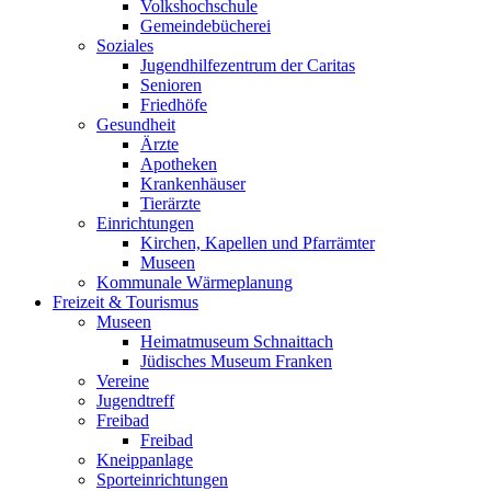
Volkshochschule
Gemeindebücherei
Soziales
Jugendhilfezentrum der Caritas
Senioren
Friedhöfe
Gesundheit
Ärzte
Apotheken
Krankenhäuser
Tierärzte
Einrichtungen
Kirchen, Kapellen und Pfarrämter
Museen
Kommunale Wärmeplanung
Freizeit & Tourismus
Museen
Heimatmuseum Schnaittach
Jüdisches Museum Franken
Vereine
Jugendtreff
Freibad
Freibad
Kneippanlage
Sporteinrichtungen