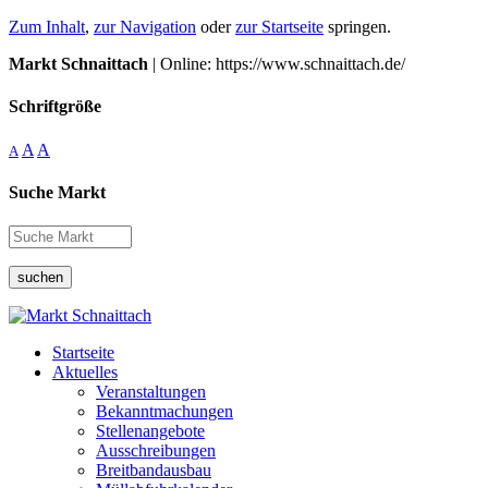
Zum Inhalt
,
zur Navigation
oder
zur Startseite
springen.
Markt Schnaittach
| Online: https://www.schnaittach.de/
Schriftgröße
A
A
A
Suche Markt
suchen
Startseite
Aktuelles
Veranstaltungen
Bekanntmachungen
Stellenangebote
Ausschreibungen
Breitbandausbau