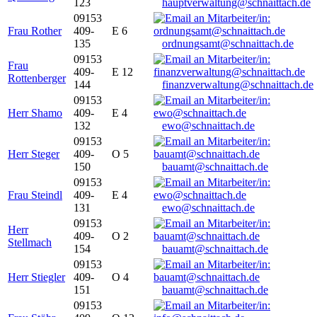
123
hauptverwaltung@schnaittach.de
09153
Frau Rother
409-
E 6
135
ordnungsamt@schnaittach.de
09153
Frau
409-
E 12
Rottenberger
144
finanzverwaltung@schnaittach.de
09153
Herr Shamo
409-
E 4
132
ewo@schnaittach.de
09153
Herr Steger
409-
O 5
150
bauamt@schnaittach.de
09153
Frau Steindl
409-
E 4
131
ewo@schnaittach.de
09153
Herr
409-
O 2
Stellmach
154
bauamt@schnaittach.de
09153
Herr Stiegler
409-
O 4
151
bauamt@schnaittach.de
09153