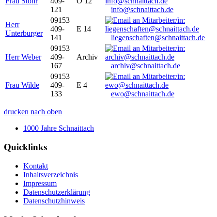
Frau Stöhr
409-
O 12
121
info@schnaittach.de
09153
Herr
409-
E 14
Unterburger
141
liegenschaften@schnaittach.de
09153
Herr Weber
409-
Archiv
167
archiv@schnaittach.de
09153
Frau Wilde
409-
E 4
133
ewo@schnaittach.de
drucken
nach oben
1000 Jahre Schnaittach
Quicklinks
Kontakt
Inhaltsverzeichnis
Impressum
Datenschutzerklärung
Datenschutzhinweis