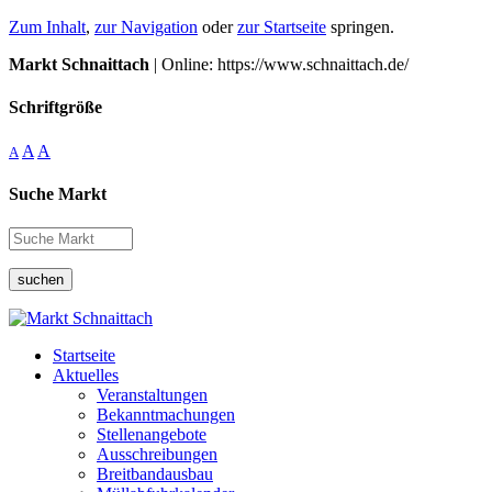
Zum Inhalt
,
zur Navigation
oder
zur Startseite
springen.
Markt Schnaittach
| Online: https://www.schnaittach.de/
Schriftgröße
A
A
A
Suche Markt
suchen
Startseite
Aktuelles
Veranstaltungen
Bekanntmachungen
Stellenangebote
Ausschreibungen
Breitbandausbau