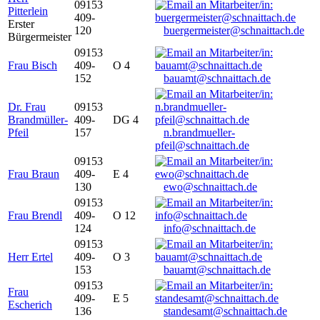
09153
Pitterlein
409-
Erster
120
buergermeister@schnaittach.de
Bürgermeister
09153
Frau Bisch
409-
O 4
152
bauamt@schnaittach.de
Dr. Frau
09153
Brandmüller-
409-
DG 4
Pfeil
157
n.brandmueller-
pfeil@schnaittach.de
09153
Frau Braun
409-
E 4
130
ewo@schnaittach.de
09153
Frau Brendl
409-
O 12
124
info@schnaittach.de
09153
Herr Ertel
409-
O 3
153
bauamt@schnaittach.de
09153
Frau
409-
E 5
Escherich
136
standesamt@schnaittach.de