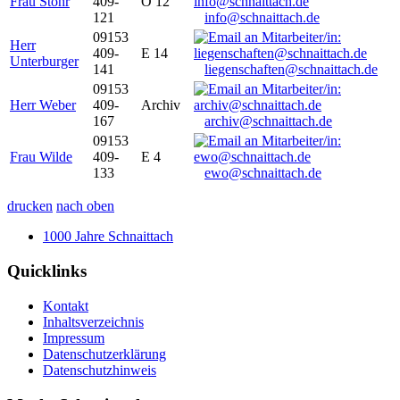
Frau Stöhr
409-
O 12
121
info@schnaittach.de
09153
Herr
409-
E 14
Unterburger
141
liegenschaften@schnaittach.de
09153
Herr Weber
409-
Archiv
167
archiv@schnaittach.de
09153
Frau Wilde
409-
E 4
133
ewo@schnaittach.de
drucken
nach oben
1000 Jahre Schnaittach
Quicklinks
Kontakt
Inhaltsverzeichnis
Impressum
Datenschutzerklärung
Datenschutzhinweis