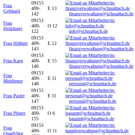
09153
Frau
409-
E 13
Gebhard
142
finanzverwaltung@schnaittach.de
09153
Frau
409-
O 12
Holzinger
122
info@schnaittach.de
09153
Frau Hüßner
409-
E 12
143
finanzverwaltung@schnaittach.de
09153
Frau Karg
409-
E 15
140
finanzverwaltung@schnaittach.de
09153
Frau
409-
E 11
Mehlinger
148
personal@schnaittach.de
09153
Frau Pasler
409-
E 11
147
personal@schnaittach.de
09153
Frau Pfister
409-
O 6
155
bauamt@schnaittach.de
09153
Frau
409-
O 11
Quadvlieg