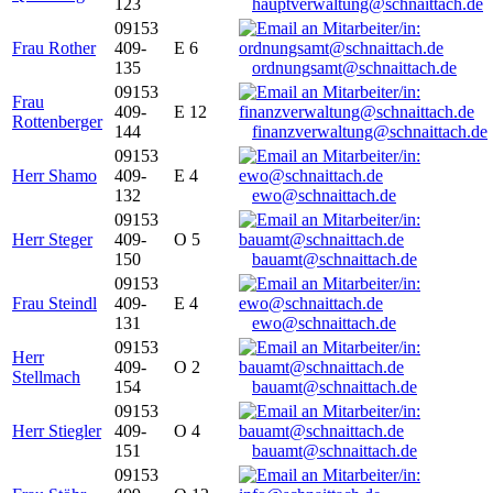
123
hauptverwaltung@schnaittach.de
09153
Frau Rother
409-
E 6
135
ordnungsamt@schnaittach.de
09153
Frau
409-
E 12
Rottenberger
144
finanzverwaltung@schnaittach.de
09153
Herr Shamo
409-
E 4
132
ewo@schnaittach.de
09153
Herr Steger
409-
O 5
150
bauamt@schnaittach.de
09153
Frau Steindl
409-
E 4
131
ewo@schnaittach.de
09153
Herr
409-
O 2
Stellmach
154
bauamt@schnaittach.de
09153
Herr Stiegler
409-
O 4
151
bauamt@schnaittach.de
09153