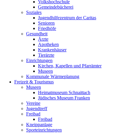
Volkshochschule
Gemeindebücherei
Soziales
Jugendhilfezentrum der Caritas
Senioren
Friedhöfe
Gesundheit
Ärzte
Apotheken
Krankenhäuser
Tierärzte
Einrichtungen
Kirchen, Kapellen und Pfarrämter
Museen
Kommunale Wärmeplanung
Freizeit & Tourismus
Museen
Heimatmuseum Schnaittach
Jüdisches Museum Franken
Vereine
Jugendtreff
Freibad
Freibad
Kneippanlage
Sporteinrichtungen