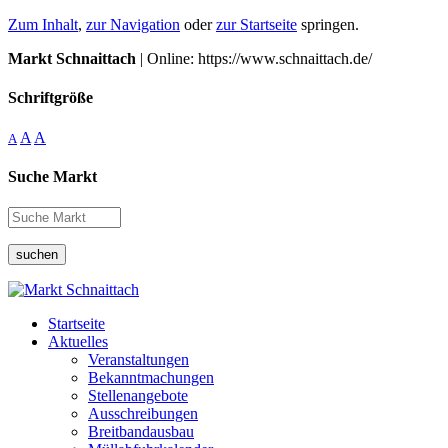
Zum Inhalt
,
zur Navigation
oder
zur Startseite
springen.
Markt Schnaittach
| Online: https://www.schnaittach.de/
Schriftgröße
A
A
A
Suche Markt
suchen
Startseite
Aktuelles
Veranstaltungen
Bekanntmachungen
Stellenangebote
Ausschreibungen
Breitbandausbau