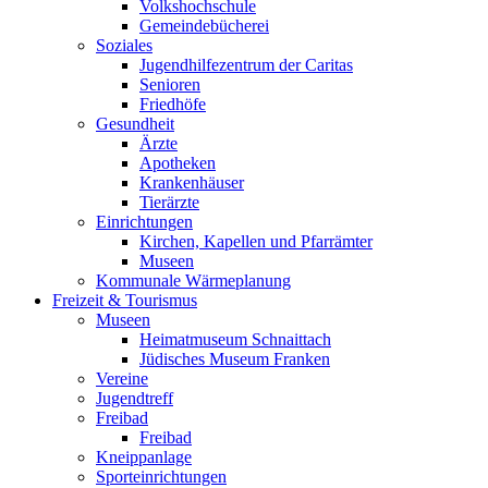
Volkshochschule
Gemeindebücherei
Soziales
Jugendhilfezentrum der Caritas
Senioren
Friedhöfe
Gesundheit
Ärzte
Apotheken
Krankenhäuser
Tierärzte
Einrichtungen
Kirchen, Kapellen und Pfarrämter
Museen
Kommunale Wärmeplanung
Freizeit & Tourismus
Museen
Heimatmuseum Schnaittach
Jüdisches Museum Franken
Vereine
Jugendtreff
Freibad
Freibad
Kneippanlage
Sporteinrichtungen