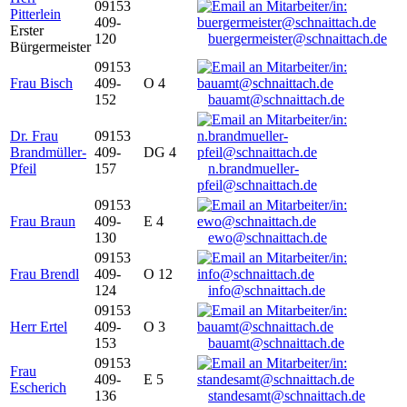
09153
Pitterlein
409-
Erster
120
buergermeister@schnaittach.de
Bürgermeister
09153
Frau Bisch
409-
O 4
152
bauamt@schnaittach.de
Dr. Frau
09153
Brandmüller-
409-
DG 4
Pfeil
157
n.brandmueller-
pfeil@schnaittach.de
09153
Frau Braun
409-
E 4
130
ewo@schnaittach.de
09153
Frau Brendl
409-
O 12
124
info@schnaittach.de
09153
Herr Ertel
409-
O 3
153
bauamt@schnaittach.de
09153
Frau
409-
E 5
Escherich
136
standesamt@schnaittach.de