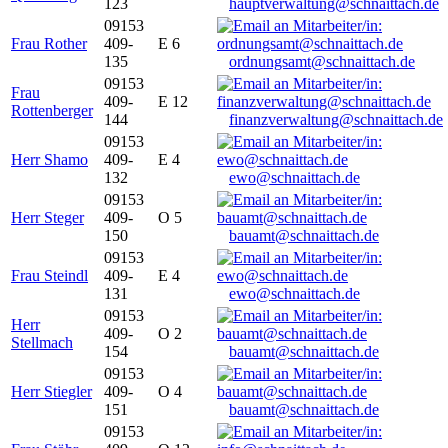
123
hauptverwaltung@schnaittach.de
09153
Frau Rother
409-
E 6
135
ordnungsamt@schnaittach.de
09153
Frau
409-
E 12
Rottenberger
144
finanzverwaltung@schnaittach.de
09153
Herr Shamo
409-
E 4
132
ewo@schnaittach.de
09153
Herr Steger
409-
O 5
150
bauamt@schnaittach.de
09153
Frau Steindl
409-
E 4
131
ewo@schnaittach.de
09153
Herr
409-
O 2
Stellmach
154
bauamt@schnaittach.de
09153
Herr Stiegler
409-
O 4
151
bauamt@schnaittach.de
09153