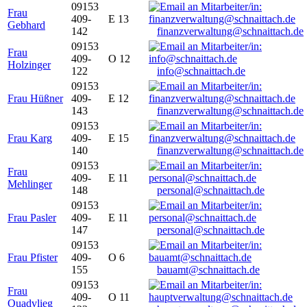
09153
Frau
409-
E 13
Gebhard
142
finanzverwaltung@schnaittach.de
09153
Frau
409-
O 12
Holzinger
122
info@schnaittach.de
09153
Frau Hüßner
409-
E 12
143
finanzverwaltung@schnaittach.de
09153
Frau Karg
409-
E 15
140
finanzverwaltung@schnaittach.de
09153
Frau
409-
E 11
Mehlinger
148
personal@schnaittach.de
09153
Frau Pasler
409-
E 11
147
personal@schnaittach.de
09153
Frau Pfister
409-
O 6
155
bauamt@schnaittach.de
09153
Frau
409-
O 11
Quadvlieg