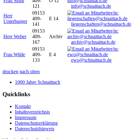
Frau Stöhr
409-
O 12
121
info@schnaittach.de
09153
Herr
409-
E 14
Unterburger
141
liegenschaften@schnaittach.de
09153
Herr Weber
409-
Archiv
167
archiv@schnaittach.de
09153
Frau Wilde
409-
E 4
133
ewo@schnaittach.de
drucken
nach oben
1000 Jahre Schnaittach
Quicklinks
Kontakt
Inhaltsverzeichnis
Impressum
Datenschutzerklärung
Datenschutzhinweis