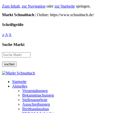
Zum Inhalt
,
zur Navigation
oder
zur Startseite
springen.
Markt Schnaittach
| Online: https://www.schnaittach.de/
Schriftgröße
A
A
A
Suche Markt
suchen
Startseite
Aktuelles
Veranstaltungen
Bekanntmachungen
Stellenangebote
Ausschreibungen
Breitbandausbau