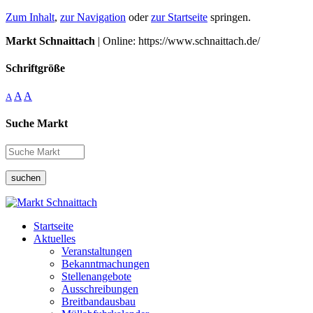
Zum Inhalt
,
zur Navigation
oder
zur Startseite
springen.
Markt Schnaittach
| Online: https://www.schnaittach.de/
Schriftgröße
A
A
A
Suche Markt
suchen
Startseite
Aktuelles
Veranstaltungen
Bekanntmachungen
Stellenangebote
Ausschreibungen
Breitbandausbau