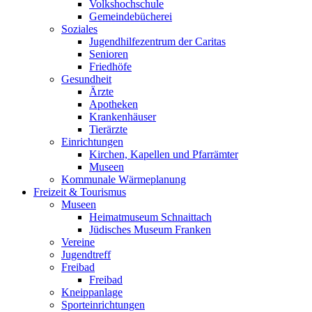
Volkshochschule
Gemeindebücherei
Soziales
Jugendhilfezentrum der Caritas
Senioren
Friedhöfe
Gesundheit
Ärzte
Apotheken
Krankenhäuser
Tierärzte
Einrichtungen
Kirchen, Kapellen und Pfarrämter
Museen
Kommunale Wärmeplanung
Freizeit & Tourismus
Museen
Heimatmuseum Schnaittach
Jüdisches Museum Franken
Vereine
Jugendtreff
Freibad
Freibad
Kneippanlage
Sporteinrichtungen