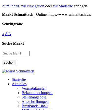
Zum Inhalt
,
zur Navigation
oder
zur Startseite
springen.
Markt Schnaittach
| Online: https://www.schnaittach.de/
Schriftgröße
A
A
A
Suche Markt
suchen
Startseite
Aktuelles
Veranstaltungen
Bekanntmachungen
Stellenangebote
Ausschreibungen
Breitbandausbau