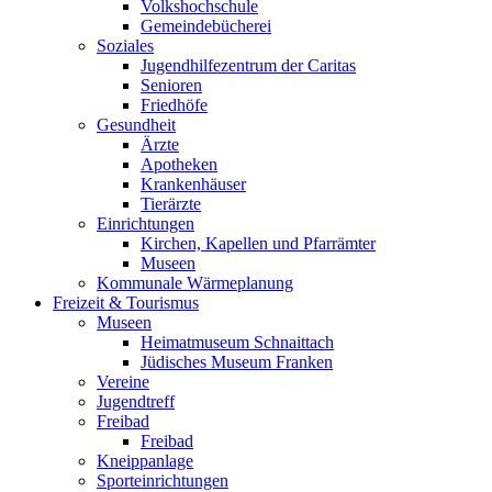
Volkshochschule
Gemeindebücherei
Soziales
Jugendhilfezentrum der Caritas
Senioren
Friedhöfe
Gesundheit
Ärzte
Apotheken
Krankenhäuser
Tierärzte
Einrichtungen
Kirchen, Kapellen und Pfarrämter
Museen
Kommunale Wärmeplanung
Freizeit & Tourismus
Museen
Heimatmuseum Schnaittach
Jüdisches Museum Franken
Vereine
Jugendtreff
Freibad
Freibad
Kneippanlage
Sporteinrichtungen