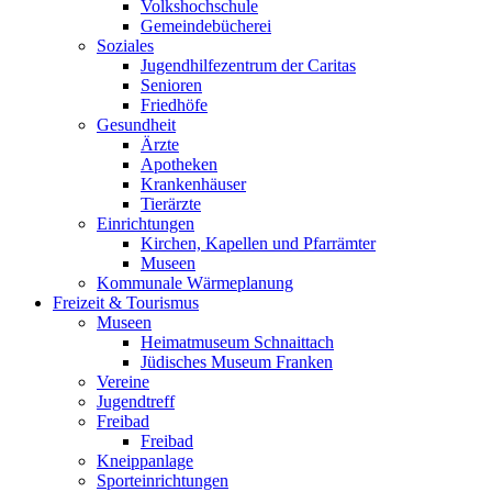
Volkshochschule
Gemeindebücherei
Soziales
Jugendhilfezentrum der Caritas
Senioren
Friedhöfe
Gesundheit
Ärzte
Apotheken
Krankenhäuser
Tierärzte
Einrichtungen
Kirchen, Kapellen und Pfarrämter
Museen
Kommunale Wärmeplanung
Freizeit & Tourismus
Museen
Heimatmuseum Schnaittach
Jüdisches Museum Franken
Vereine
Jugendtreff
Freibad
Freibad
Kneippanlage
Sporteinrichtungen