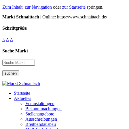
Zum Inhalt
,
zur Navigation
oder
zur Startseite
springen.
Markt Schnaittach
| Online: https://www.schnaittach.de/
Schriftgröße
A
A
A
Suche Markt
suchen
Startseite
Aktuelles
Veranstaltungen
Bekanntmachungen
Stellenangebote
Ausschreibungen
Breitbandausbau