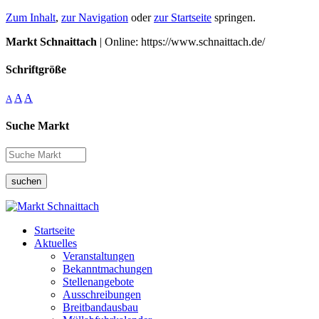
Zum Inhalt
,
zur Navigation
oder
zur Startseite
springen.
Markt Schnaittach
| Online: https://www.schnaittach.de/
Schriftgröße
A
A
A
Suche Markt
suchen
Startseite
Aktuelles
Veranstaltungen
Bekanntmachungen
Stellenangebote
Ausschreibungen
Breitbandausbau