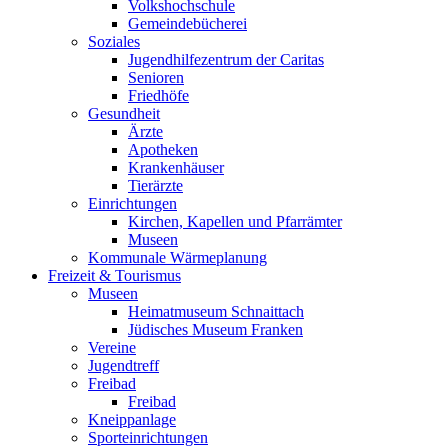
Volkshochschule
Gemeindebücherei
Soziales
Jugendhilfezentrum der Caritas
Senioren
Friedhöfe
Gesundheit
Ärzte
Apotheken
Krankenhäuser
Tierärzte
Einrichtungen
Kirchen, Kapellen und Pfarrämter
Museen
Kommunale Wärmeplanung
Freizeit & Tourismus
Museen
Heimatmuseum Schnaittach
Jüdisches Museum Franken
Vereine
Jugendtreff
Freibad
Freibad
Kneippanlage
Sporteinrichtungen