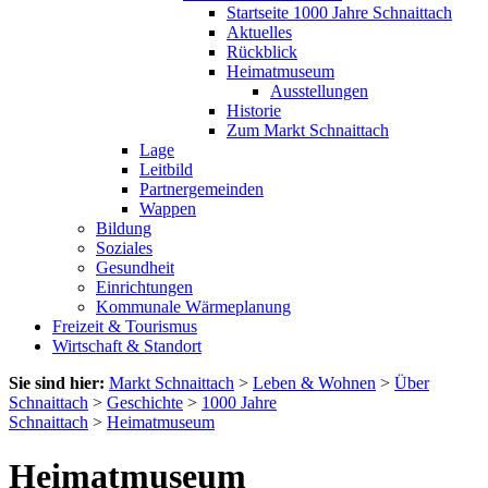
Startseite 1000 Jahre Schnaittach
Aktuelles
Rückblick
Heimatmuseum
Ausstellungen
Historie
Zum Markt Schnaittach
Lage
Leitbild
Partnergemeinden
Wappen
Bildung
Soziales
Gesundheit
Einrichtungen
Kommunale Wärmeplanung
Freizeit & Tourismus
Wirtschaft & Standort
Sie sind hier:
Markt Schnaittach
>
Leben & Wohnen
>
Über
Schnaittach
>
Geschichte
>
1000 Jahre
Schnaittach
>
Heimatmuseum
Heimatmuseum