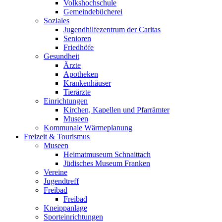
Volkshochschule
Gemeindebücherei
Soziales
Jugendhilfezentrum der Caritas
Senioren
Friedhöfe
Gesundheit
Ärzte
Apotheken
Krankenhäuser
Tierärzte
Einrichtungen
Kirchen, Kapellen und Pfarrämter
Museen
Kommunale Wärmeplanung
Freizeit & Tourismus
Museen
Heimatmuseum Schnaittach
Jüdisches Museum Franken
Vereine
Jugendtreff
Freibad
Freibad
Kneippanlage
Sporteinrichtungen