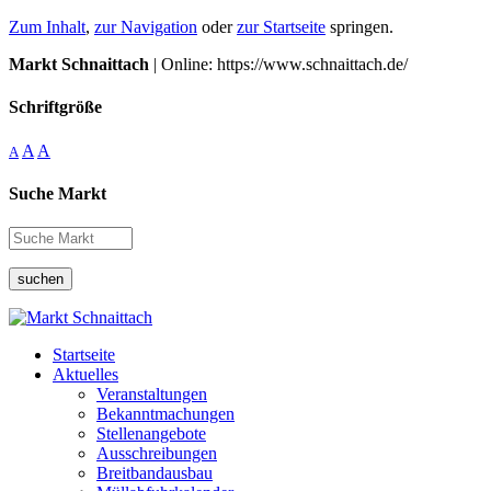
Zum Inhalt
,
zur Navigation
oder
zur Startseite
springen.
Markt Schnaittach
| Online: https://www.schnaittach.de/
Schriftgröße
A
A
A
Suche Markt
suchen
Startseite
Aktuelles
Veranstaltungen
Bekanntmachungen
Stellenangebote
Ausschreibungen
Breitbandausbau